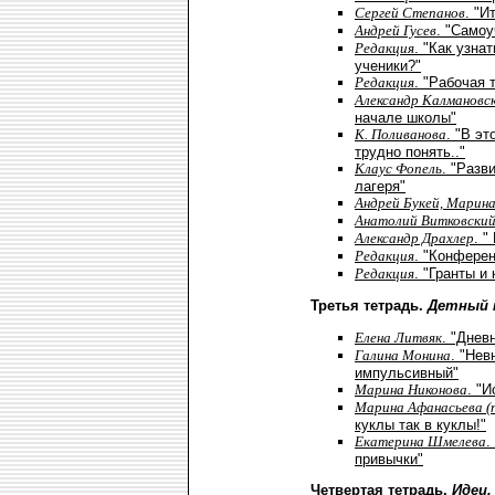
Сергей Степанов
. "И
Андрей Гусев
. "Самоу
Редакция
. "Как узна
ученики?"
Редакция
. "Рабочая 
Александр Калмановс
начале школы"
К. Поливанова
. "В эт
трудно понять.."
Клаус Фопель
. "Разв
лагеря"
Андрей Букей, Марин
Анатолий Витковски
Александр Драхлер
. "
Редакция
. "Конфере
Редакция
. "Гранты и
Третья тетрадь.
Детный 
Елена Литвяк
. "Днев
Галина Монина
. "Не
импульсивный"
Марина Никонова
. "
Марина Афанасьева (
куклы так в куклы!"
Екатерина Шмелева
.
привычки"
Четвертая тетрадь.
Идеи.