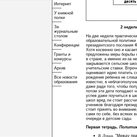
Интернет
У книжной
полки
За
2 недели
журнальным
На две недели практически
столом
образовательной политики
президентского послания 
Конференции
Хотя косвенно оно и касае
предложены меры борьбы 
Гранты и
в стране, а именно из-за н
конкурсы
закрываются сельские шк
учительские ставки. Впро
Архив
оценивают идею платить с
рождение ребенка не слиш
Все новости
известно, в неблагополучн
образования
даже ради того, чтобы пол
потом эти дети попадают н
успев даже поучиться в ш
школ вряд ли стоит рассч
учеников благодаря презид
стоит принять во внимание
сами по себе, без всяких 
очереди в детские сады.
Первая тетрадь.
Политик
В. Лукин
. "Между пр