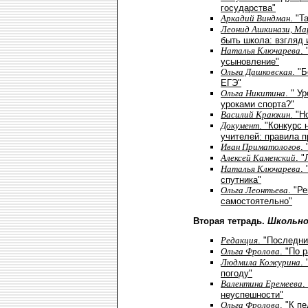
государства"
Аркадий Виндман
. "Т
Леонид Ашкинази, Ма
быть школа: взгляд 
Наталья Ключарева
.
усыновление"
Ольга Дашковская
. "
ЕГЭ"
Ольга Никитина
. " У
уроками спорта?"
Василий Краюхин
. "
Документ
. "Конкурс
учителей: правила 
Иван Приматологов
.
Алексей Каменский
. 
Наталья Ключарева
.
спутника"
Ольга Леонтьева
. "Р
самостоятельно"
Вторая тетрадь.
Школьно
Редакция
. "Последни
Ольга Фролова
. "По 
Людмила Кожурина
.
погоду"
Валентина Еремеева
.
неуспешности"
Ольга Фролова
. "К п