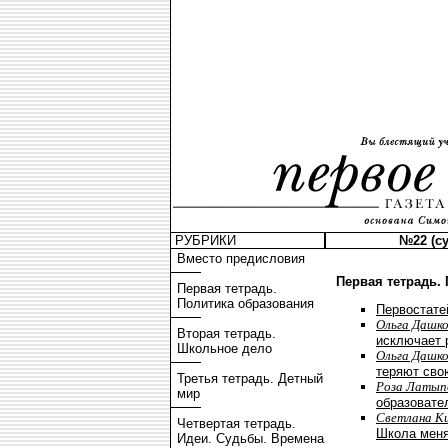
РУБРИКИ
№22 (су
Вместо предисловия
Первая тетрадь.
Первая тетрадь.
Политика образования
Первостате
Ольга Дашко
Вторая тетрадь.
исключает 
Школьное дело
Ольга Дашко
теряют сво
Третья тетрадь. Детный
Роза Латып
мир
образовате
Светлана К
Четвертая тетрадь.
Школа меня
Идеи. Судьбы. Времена