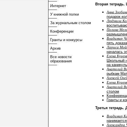
Вторая тетрадь.
Интернет
Анна Злобин
У книжной полки
подарок ко
Людмила К
За журнальным столом
воспитыва
Полина Мел
Конференции
размышлени
Владимир Ч
Гранты и конкурсы
пять доказа
Лариса Мой
Архив
началась э
Елена Куцен
Все новости
Школьный н
образования
на каникул
Анатолий В
рыбкам Мат
Алексей Оле
Елена Куцен
Анатолий В
столом
Конференц
Гранты и к
Третья тетрадь.
Владимир К
нанимается
Александра 