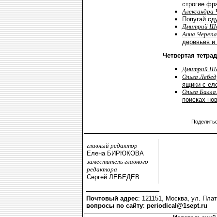
строгие фр
Александра 
Попугай сд
Дмитрий Ш
Анна Черепа
деревьев и
Четвертая тетра
Дмитрий Ш
Ольга Лебе
ящики с ел
Ольга Балла
поисках но
Поделить
главный редактор
Елена БИРЮКОВА
заместитель главного
редактора
Сергей ЛЕБЕДЕВ
Почтовый адрес
: 121151, Москва, ул. Плат
вопросы по сайту
:
periodical@1sept.ru