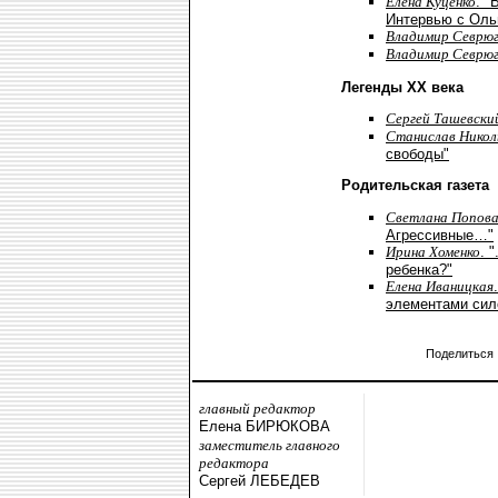
Елена Куценко
. "
Интервью с Оль
Владимир Севрю
Владимир Севрю
Легенды XX века
Сергей Ташевски
Станислав Никол
свободы"
Родительская газета
Светлана Попов
Агрессивные…"
Ирина Хоменко
. 
ребенка?"
Елена Иваницкая
элементами сил
Поделиться
главный редактор
Елена БИРЮКОВА
заместитель главного
редактора
Сергей ЛЕБЕДЕВ