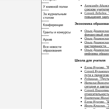
Александр Адамс
У книжной полки
союзом учителе
Сергей Лебедев
.
За журнальным
повышения зарп
столом
Экономика образова
Конференции
Ольга Дашковска
Гранты и конкурсы
финансовый нор
Ольга Дашковска
Архив
Ольга Дашковска
растерянности…
Все новости
Ольга Дашковска
образования
реформа образо
Школа для учителя
Елена Куценко
. "
Сергей Кульневич
пути к педагоги
Редакция
. "Пуст
Наталья Виногра
сегодня и завтра
Сергей Плахотни
относительност
Екатерина Миха
Елена Куценко
. "
Игорь Краглик
. 