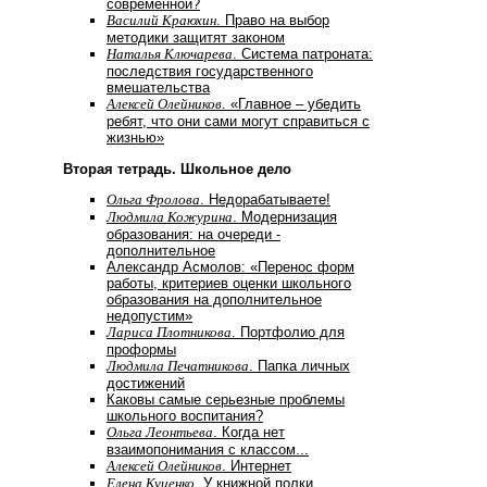
современной?
Василий Краюхин
. Право на выбор
методики защитят законом
Наталья Ключарева
. Система патроната:
последствия государственного
вмешательства
Алексей Олейников
. «Главное – убедить
ребят, что они сами могут справиться с
жизнью»
Вторая тетрадь. Школьное дело
Ольга Фролова
. Недорабатываете!
Людмила Кожурина
. Модернизация
образования: на очереди -
дополнительное
Александр Асмолов: «Перенос форм
работы, критериев оценки школьного
образования на дополнительное
недопустим»
Лариса Плотникова
. Портфолио для
проформы
Людмила Печатникова
. Папка личных
достижений
Каковы самые серьезные проблемы
школьного воспитания?
Ольга Леонтьева
. Когда нет
взаимопонимания с классом...
Алексей Олейников
. Интернет
Елена Куценко
. У книжной полки