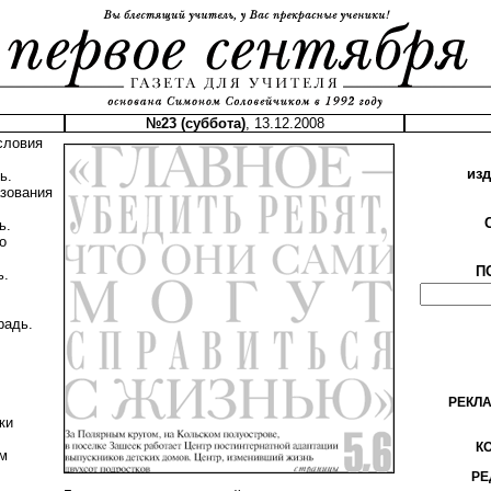
№23 (суббота)
, 13.12.2008
словия
из
ь.
азования
ь.
о
П
ь.
радь.
.
РЕКЛ
ки
К
м
РЕ