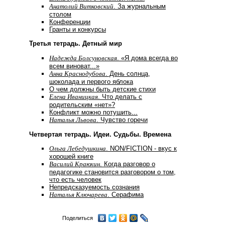
Анатолий Витковский
. За журнальным
столом
Конференции
Гранты и конкурсы
Третья тетрадь. Детный мир
Надежда Болсуновская
. «Я дома всегда во
всем виноват...»
Анна Краснодубова
. День солнца,
шоколада и первого яблока
О чем должны быть детские стихи
Елена Иваницкая
. Что делать с
родительским «нет»?
Конфликт можно потушить...
Наталья Львова
. Чувство горечи
Четвертая тетрадь. Идеи. Судьбы. Времена
Ольга Лебедушкина
. NON/FICTION - вкус к
хорошей книге
Василий Краюхин
. Когда разговор о
педагогике становится разговором о том,
что есть человек
Непредсказуемость сознания
Наталья Ключарева
. Серафима
Поделиться