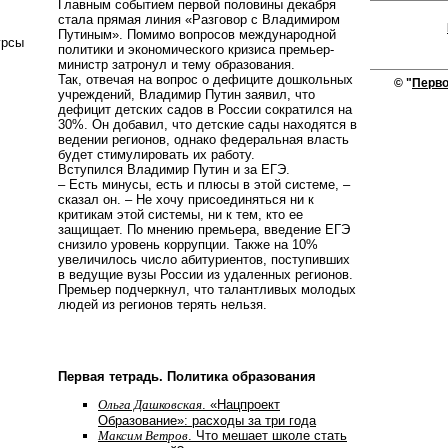
Главным событием первой половины декабря
стала прямая линия «Разговор с Владимиром
Путиным». Помимо вопросов международной
урсы
политики и экономического кризиса премьер-
министр затронул и тему образования.
Так, отвечая на вопрос о дефиците дошкольных
© "
Перво
учреждений, Владимир Путин заявил, что
дефицит детских садов в России сократился на
30%. Он добавил, что детские сады находятся в
ведении регионов, однако федеральная власть
будет стимулировать их работу.
Вступился Владимир Путин и за ЕГЭ.
– Есть минусы, есть и плюсы в этой системе, –
сказал он. – Не хочу присоединяться ни к
критикам этой системы, ни к тем, кто ее
защищает. По мнению премьера, введение ЕГЭ
снизило уровень коррупции. Также на 10%
увеличилось число абитуриентов, поступивших
в ведущие вузы России из удаленных регионов.
Премьер подчеркнул, что талантливых молодых
людей из регионов терять нельзя.
Первая тетрадь. Политика образования
Ольга Дашковская
. «Нацпроект
Образование»: расходы за три года
Максим Ветров
. Что мешает школе стать