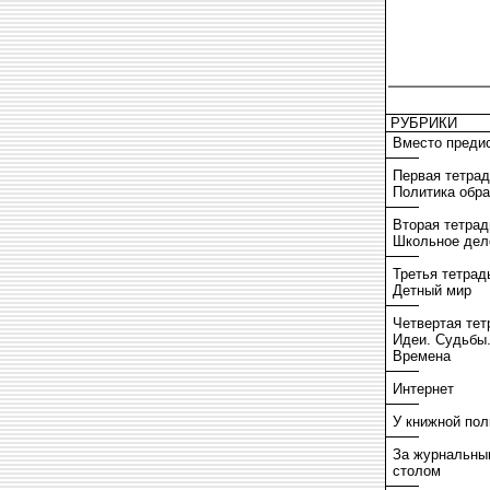
РУБРИКИ
Вместо преди
Первая тетрад
Политика обр
Вторая тетрад
Школьное дел
Третья тетрад
Детный мир
Четвертая тет
Идеи. Судьбы
Времена
Интернет
У книжной пол
За журнальны
столом