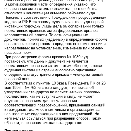
В мотивировочной части определения указано, что
оспаривание актов столь незначительного свойства
относится к компетенции обычного районного суда.
Поясню: в соответствии с Гражданским процессуальным
кодексом РФ Верховному суду в качестве суда первой
инстанции подсудны лишь дела об оспаривании только
нормативных правовых актов федеральных органов
исполнительной власти. То есть официальных
документов, принятых (изданных) в определенной форме
правотворческим органом в пределах его компетенции и
направленных на установление, изменение или отмену
правовых норм.
При рассмотрении формы приказа № 1089 суд
постановил, что данный документ не является
нормативным правовым актом. Таким образом, высшая
судебная инстанция страны абсолютно однозначно
определила статус данного приказа – «ненормативный
правовой акт».
В соответствии с пунктом 10 Указа Президента РФ от 23
мая 1996 г. № 763 из этого следует, что приказ об
утверждении стандартов не влечет никаких правовых
последствий, как не вступивший в силу, не может
служить основанием для регулирования
соответствующих правоотношений, применения санкций
к гражданам, должностным лицам и организациям за
невыполнение содержащихся в них предписаний. На
него нельзя ссылаться при разрешении споров. Таким
образом, в правовом смысле стандарта нет.
Первая полоса