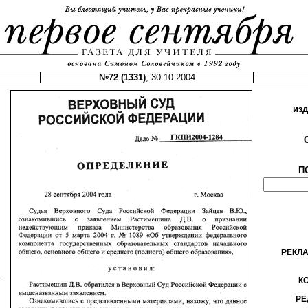
№72 (1331)
, 30.10.2004
из
П
РЕКЛ
.
К
РЕ