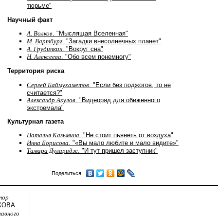
тюрьме"
Научный факт
А. Волков
. "Мыслящая Вселенная"
М. Вартбург
. "Загадки внесолнечных планет"
А. Грудинкин
. "Вокруг сна"
Н. Алексеева
. "Обо всем понемногу"
Территория риска
Сергей Баймухаметов
. "Если без поджогов, то не
считается?"
Александр Акулов
. "Видеоряд для обиженного
экстремала"
Культурная газета
Наталья Казьмина
. "Не стоит пьянеть от воздуха"
Инна Борисова
. "«Вы мало любите и мало видите»"
Тамара Дуларидзе
. "И тут пришел заступник"
Поделиться
тор
КОВА
лавного