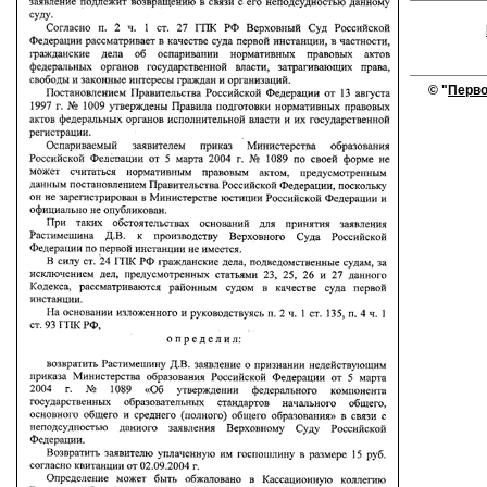
© "
Перво