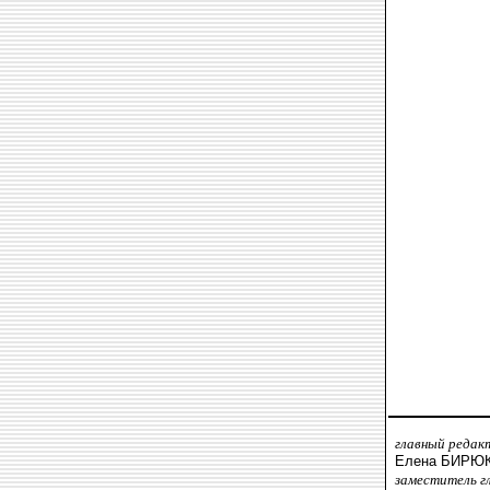
главный редак
Елена БИРЮ
заместитель г