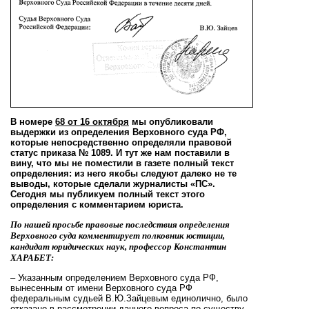
В номере
68 от 16 октября
мы опубликовали
выдержки из определения Верховного суда РФ,
которые непосредственно определяли правовой
статус приказа № 1089. И тут же нам поставили в
вину, что мы не поместили в газете полный текст
определения: из него якобы следуют далеко не те
выводы, которые сделали журналисты «ПС».
Сегодня мы публикуем полный текст этого
определения c комментарием юриста.
По нашей просьбе правовые последствия определения
Верховного суда комментирует полковник юстиции,
кандидат юридических наук, профессор Константин
ХАРАБЕТ:
– Указанным определением Верховного суда РФ,
вынесенным от имени Верховного суда РФ
федеральным судьей В.Ю.Зайцевым единолично, было
отказано в рассмотрении данного вопроса по существу.