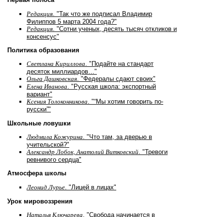
Редакция
. "Так что же подписал Владимир
Филиппов 5 марта 2004 года?"
Редакция
. "Сотни ученых, десять тысяч откликов и
консенсус"
Политика образования
Светлана Кириллова
. "Подайте на стандарт
десяток миллиардов…"
Ольга Дашковская
. "Федералы сдают своих"
Елена Иванова
. "Русская школа: экспортный
вариант"
Ксения Толоконникова
. "“Мы хотим говорить по-
русски”"
Школьные ловушки
Людмила Кожурина
. "Что там, за дверью в
учительской?"
Александр Лобок, Анатолий Витковский
. "Тревоги
ревнивого сердца"
Атмосфера школы
Леонид Лурье
. "Лицей в лицах"
Урок мировоззрения
Наталья Ключарева
. "Свобода начинается в