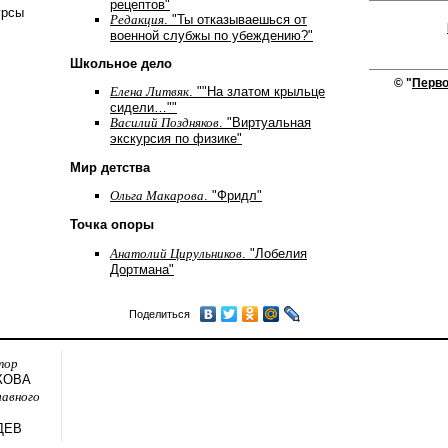
рецептов"
урсы
Редакция
. "Ты отказываешься от
военной слубжы по убеждению?"
Школьное дело
© "
Перво
Елена Литвяк
. ""На златом крыльце
сидели…""
Василий Поздняков
. "Виртуальная
экскурсия по физике"
Мир детства
Ольга Макарова
. "Фридл"
Точка опоры
Анатолий Цирульников
. "Лобелия
Дортмана"
Поделиться
тор
КОВА
лавного
ДЕВ