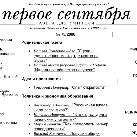
№ 78/2000
словия
Родительская газета
из
ь.
Натэла Лордкипанидзе
. "Сцена -
азования
единственное место, где можно не
играть"
ь.
Натэла Месхи (перевод), Дастин Хофман
.
о
"Идеальное общество папуасов"
П
ь. Детный
Идеи и пристрастия
Григорий Померанц
. "Опыт открытости"
радь.
. Времена
Политика и экономика образования
Александр Адамский
. "Российская школа
- для всего мира?"
РЕКЛ
ки
Наталия Иштрикова
. "Кто отдаст долги
чеченским учителям?"
м столом
Марк Кукушкин
. "Как преодолеть барьер
К
повседневности"
РЕ
Василий Кольченко
. "Ловушки общих