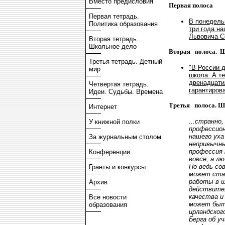
Вместо предисловия
Первая полоса
Первая тетрадь.
В понедель
Политика образования
три года н
Львовича С
Вторая тетрадь.
Школьное дело
Вторая полоса. Ш
Третья тетрадь. Детный
"В России 
мир
школа. А те
двенадцати
Четвертая тетрадь.
гарантирова
Идеи. Судьбы. Времена
Третья полоса. Ш
Интернет
...странно,
У книжной полки
профессион
нашего уха
За журнальным столом
непривычны
профессия 
Конференции
вовсе, а л
Но ведь со
Гранты и конкурсы
может ста
работы в 
Архив
действите
качества и
Все новости
может быт
образования
ирландског
Берга об у