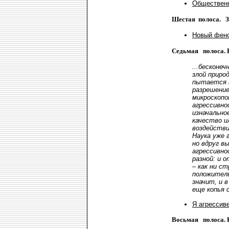
Общественн
Шестая полоса. З
Новый фено
Седьмая полоса. 
...бесконеч
злой приро
пытается 
разрешение
микроскопо
агрессивно
изначально
качество и
воздействи
Наука уже 
но вдруг в
агрессивн
разной: и о
– как ни ст
положитель
значит, и в
еще копья 
Я агрессиве
Восьмая полоса. 