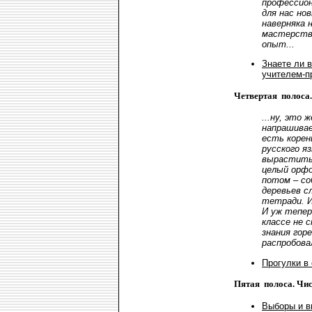
профессио
для нас но
наверняка 
мастерств
опыт...
Знаете ли в
учителем-
Четвертая полоса.
...ну, это 
напрашивае
есть корень
русского я
вырастить 
целый орфо
потом – со
деревьев сл
тетради. 
И уж тепер
классе не 
знания горе
распробовал
Прогулки в
Пятая полоса. Чис
Выборы и в