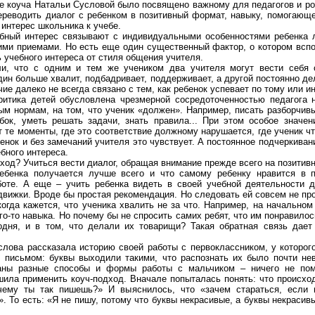
е коуча Натальи Сусловой было посвящено важному для педагогов и р
ереводить диалог с ребенком в позитивный формат, навыку, помогающ
интерес школьника к учебе.
бный интерес связывают с индивидуальными особенностями ребенка 
ими приемами. Но есть еще один существенный фактор, о котором всп
 учебного интереса от стиля общения учителя.
и, что с одним и тем же учеником два учителя могут вести себя 
ин больше хвалит, подбадривает, поддерживает, а другой постоянно де
чие далеко не всегда связано с тем, как ребенок успевает по тому или и
ритика детей обусловлена чрезмерной сосредоточенностью педагога н
м нормам, на том, что ученик «должен». Например, писать разборчив
бок, уметь решать задачи, знать правила... При этом особое значен
 те моменты, где это соответствие должному нарушается, где ученик чт
бенок и без замечаний учителя это чувствует. А постоянное подчеркиван
ебного интереса.
ход? Учиться вести диалог, обращая внимание прежде всего на позитив
ребенка получается лучше всего и что самому ребенку нравится в 
боте. А еще – учить ребенка видеть в своей учебной деятельности 
движки. Вроде бы простая рекомендация. Но следовать ей совсем не про
когда кажется, что ученика хвалить не за что. Например, на начальном
го-то навыка. Но почему бы не спросить самих ребят, что им понравилос
одня, и в том, что делали их товарищи? Такая обратная связь дает
слова рассказала историю своей работы с первоклассником, у которо
с письмом: буквы выходили такими, что распознать их было почти не
аны разные способы и формы работы с мальчиком – ничего не пом
ила применить коуч-подход. Вначале попыталась понять: что происхо
чему ты так пишешь?» И выяснилось, что «зачем стараться, если 
». То есть: «Я не пишу, потому что буквы некрасивые, а буквы некрасив