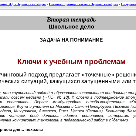
аница ИД «Первого сентября»
•
Главная страница газеты «Первое сентября»
•
Содержан
Вторая тетрадь
Школьное дело
ЗАДАЧА НА ПОНИМАНИЕ
Ключи к учебным проблемам
учинговый подход предлагает «точечные» решен
ических ситуаций, кажущихся запущенными или 
 что коучинговый подход в образовании завоевывает все больше сто
исали совсем недавно ( «ПС» № 18). И словно в подтверждение этом
ря состоялась Первая международная онлайн-конференция «К
овании». Коучи и учителя из Москвы и Санкт-Петербурга, Нижнего Но
одара, Мичуринска, Ангарска, Риги, Цесиса (Латвия), Кокшетау (Каз
ние четырех дней делились идеями, решениями, историями у
нения коучинговых технологий в педагогической работе с?детьми.
ернила для… похвалы