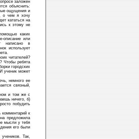
вопросе заложен
тся объяснить:
нные ощущения и
, о чем я хочу
дет кататься на
ись к этому не
помощью каких
е-описание или
ет написано в
нок использует
мета.
воих читателей?
ы? Чтобы ребята
борки городских
 И ученик может
ечь, немного ее
чается связный,
ном и том же с
аешь ничего, б)
росто побудить
ь комментарий к
она предложила
ие мысли у тебя
ждения его были
 учеников. Так,