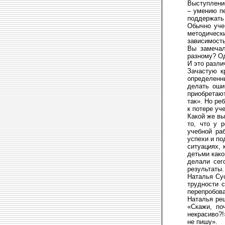
Выступлени
– умению п
поддержать 
Обычно уче
методическ
зависимость
Вы замечал
разному? Од
И это разли
Зачастую к
определенны
делать оши
приобретают
так». Но ре
к потере уч
Какой же вы
то, что у 
учебной ра
успехи и по
ситуациях, 
детьми како
делали сег
результаты.
Наталья Су
трудности 
перепробов
Наталья реш
«Скажи, по
некрасиво?!
не пишу».