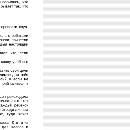
онравилось, что
бывает так, что
провести коуч-
тель с ребятами
ники принесли
ждый настоящий
дея: что, если
 концу учебного
авить свои цели
ачимое для тебя
ось? А если на
приблизиться к
ссе происходила
ниматься в этот
 каждый ребенок
«Тетради личных
ас, куда хочет
асса. Кто-то из
е для класса в