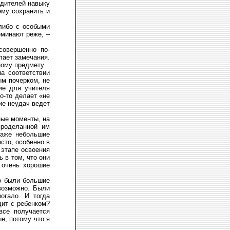
одителей навыку
ему сохранить и
либо с особыми
оминают реже, –
совершенно по-
лает замечания.
ному предмету.
а соответствии
ым почерком, не
ие для учителя
о-то делает «не
ие неудач ведет
ные моменты, на
проделанной им
даже небольшие
сто, особенно в
 этапе освоения
ь в том, что они
 очень хорошие
го были большие
возможно. Были
огало. И тогда
дит с ребенком?
все получается
ые, потому что я