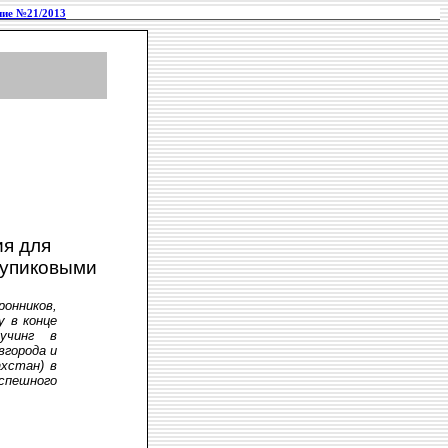
ие №21/2013
ия для
тупиковыми
ронников,
у в конце
оучинг в
вгорода и
ахстан) в
спешного