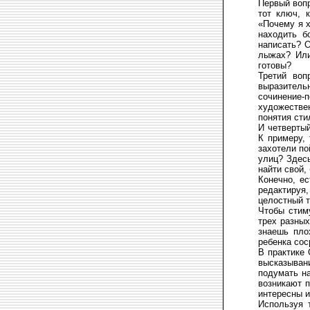
Первый вопр
тот ключ, 
«Почему я х
находить б
написать? О
лыжах? Или
готовы?
Третий воп
выразитель
сочинение
художестве
понятия сти
И четвертый
К примеру,
захотели по
улиц? Здесь
найти свой,
Конечно, ес
редактируя,
целостный т
Чтобы стим
трех разных
знаешь пло
ребенка сос
В практике 
высказыван
подумать на
возникают п
интересны и
Используя 