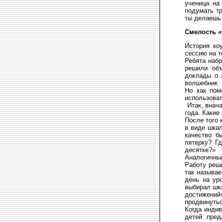
ученица на
подумать тр
ты делаешь 
Смелость «
История ко
сессию на т
Ребята набр
решили объ
доклады о 
волшебник.
Но как пом
использоват
Итак, внача
года. Какие
После того 
в виде шкал
качество б
пятерку? Г
десятке?»
Аналогичны
Работу реш
так называе
день на ур
выбирал шка
достижений
продвинутьс
Когда индив
детей пред