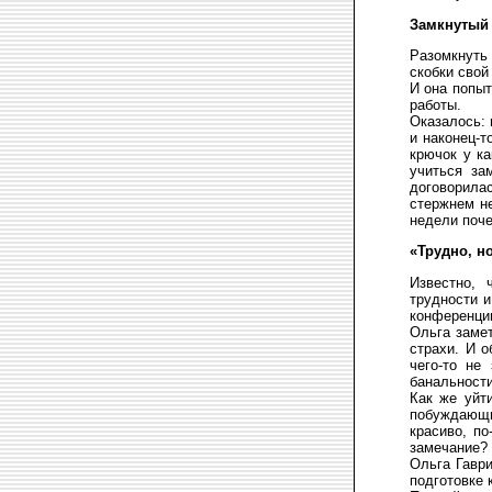
Замкнутый 
Разомкнуть
скобки свой
И она попыт
работы.
Оказалось: 
и наконец-т
крючок у ка
учиться за
договорила
стержнем не
недели поче
«Трудно, н
Известно, 
трудности и
конференции
Ольга замет
страхи. И о
чего-то не
банальности
Как же уйт
побуждающие
красиво, по
замечание? 
Ольга Гавр
подготовке 