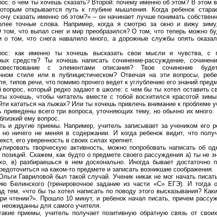
ос: о чем ты хочешь сказать? Второй: почему именно об этом? В этом 
которым открывается путь к глубине мышления. Когда ребенок старае
очу сказать именно об этом?» – он начинает лучше понимать собстве
олее точные слова. Например, когда я смотрю за окно и вижу зиму
 том, что выпал снег и мир преобразился? О том, что теперь можно бу
 о том, что снега навалило много, а дорожные службы опять оказал
рос: как именно ты хочешь высказать свои мысли и чувства, с 
ных средств? Ты хочешь написать сочинение-рассуждение, сочинени
-повествование с элементами описания? Твое сочинение буд
нном стиле или в публицистическом? Отвечая на эти вопросы, ребе
ля, типов речи, что помимо прочего ведет к углублению его знаний пред
 вопрос, который редко задают в школе: с чем бы ты хотел оставить с
 ты хочешь, чтобы читатель вместе с тобой восхитился красотой зим
йти кататься на лыжах? Или ты хочешь привлечь внимание к проблеме у
 приведены всего три вопроса, уточняющих тему, но обычно их много.
 близкий ему вопрос.
ть и другие приемы. Например, учитель записывает за учеником его р
 но ничего не меняя в содержании. И когда ребенок видит, что полу
екст, его уверенность в своих силах крепнет.
улировать творческую активность, можно попробовать написать об од
 позиций. Скажем, как будто о предмете своего рассуждения а) ты не зн
хо, в) разбираешься в нем досконально. Иногда бывает достаточно п
редоточиться на каком-то предмете и записать возникшие соображения.
Ольги Гавриловой был такой случай. Ученик никак не мог начать писат
ию Белинского (тренировочное задание из части «С» ЕГЭ). И тогда 
д тем, «что бы ты хотел написать по поводу этого высказывания? Как
ри чтении?». Прошло 10 минут, и ребенок начал писать, причем рассу
 не­ожиданны для самого учителя.
такие приемы, учитель получает позитивную обратную связь от своих