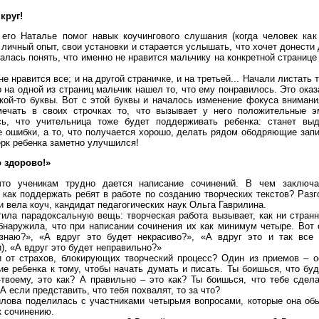
круг!
 его Наталье помог навык коучингового слушания (когда человек как
 личный опыт, свои установки и старается услышать, что хочет донести 
алась понять, что именно не нравится мальчику на конкретной странице
не нравится все; и на другой страничке, и на третьей... Начали листать
о на одной из страниц мальчик нашел то, что ему понравилось. Это ока
кой-то буквы. Вот с этой буквы и началось изменение фокуса внимани
мечать в своих строчках то, что вызывает у него положительные э
сь, что учительница тоже будет поддерживать ребенка: станет вы
 ошибки, а то, что получается хорошо, делать рядом ободряющие запи
рк ребенка заметно улучшился!
о здорово!»
что ученикам трудно дается написание сочинений. В чем заключ
 как поддержать ребят в работе по созданию творческих текстов? Разг
 вела коуч, кандидат педагогических наук Ольга Гаврилина.
ила парадоксальную вещь: творческая работа вызывает, как ни странн
бнаружила, что при написании сочинения их как минимум четыре. Вот 
 знаю?», «А вдруг это будет некрасиво?», «А вдруг это и так все 
), «А вдруг это будет неправильно?»
и от страхов, блокирующих творческий процесс? Один из приемов – о
 ребенка к тому, чтобы начать думать и писать. Ты боишься, что буд
-твоему, это как? А правильно – это как? Ты боишься, что тебе сдел
А если представить, что тебя похвалят, то за что?
илова поделилась с участниками четырьмя вопросами, которые она об
к сочинению.