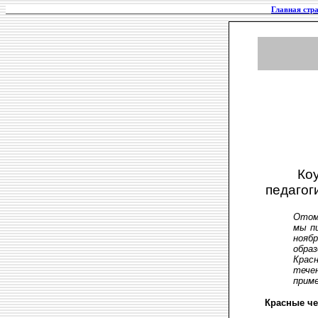
Главная стр
Ко
педагог
Отом,
мы п
нояб
образ
Красн
тече
приме
Красные ч