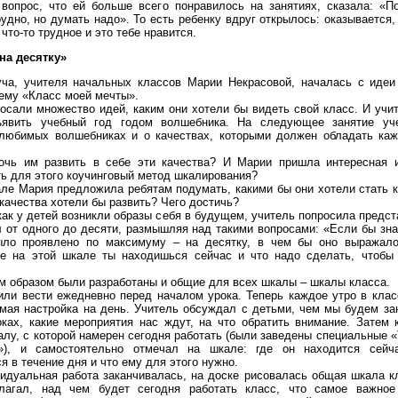
 вопрос, что ей больше всего понравилось на занятиях, сказала: «П
удно, но думать надо». То есть ребенку вдруг открылось: оказывается, 
что-то трудное и это тебе нравится.
на десятку»
уча, учителя начальных классов Марии Некрасовой, началась с идеи 
ему «Класс моей мечты».
осали множество идей, каким они хотели бы видеть свой класс. И учи
явить учебный год годом волшебника. На следующее занятие уче
любимых волшебниках и о качествах, которыми должен обладать ка
очь им развить в себе эти качества? И Марии пришла интересная и
ь для этого коучинговый метод шкалирования?
ле Мария предложила ребятам подумать, какими бы они хотели стать к
 качества хотели бы развить? Чего достичь?
как у детей возникли образы себя в будущем, учитель попросила предст
 от одного до десяти, размышляя над такими вопросами: «Если бы зн
ыло проявлено по максимуму – на десятку, в чем бы оно выражал
де на этой шкале ты находишься сейчас и что надо сделать, чтобы 
м образом были разработаны и общие для всех шкалы – шкалы класса.
или вести ежедневно перед началом урока. Теперь каждое утро в кла
мая настройка на день. Учитель обсуждал с детьми, чем мы будем за
оках, какие мероприятия нас ждут, на что обратить внимание. Затем
лу, с которой намерен сегодня работать (были заведены специальные 
»), и самостоятельно отмечал на шкале: где он находится сейч
я в течение дня и что ему для этого нужно.
идуальная работа заканчивалась, на доске рисовалась общая шкала кл
лагал, над чем будет сегодня работать класс, что самое важно