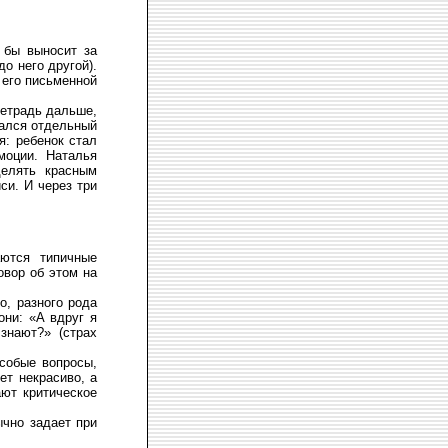
 бы выносит за
до него другой).
 его письменной
 тетрадь дальше,
зался отдельный
я: ребенок стал
моции. Наталья
делять красным
си. И через три
аются типичные
овор об этом на
о, разного рода
они: «А вдруг я
знают?» (страх
собые вопросы,
ет некрасиво, а
ают критическое
ычно задает при