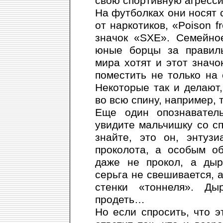
свою спортивную агресси
На футболках они носят с
от наркотиков, «Poison f
значок «SXE». Семейное
юные борцы за правиль
мира хотят и этот значо
поместить не только на 
Некоторые так и делают
во всю спину, например, 
Еще один опознаватель
увидите мальчишку со с
знайте, это он, энтуз
проколота, а особым о
даже не прокол, а дыр
серьга не свешивается, а
стенки «тоннеля». Д
продеть…
Но если спросить, что э