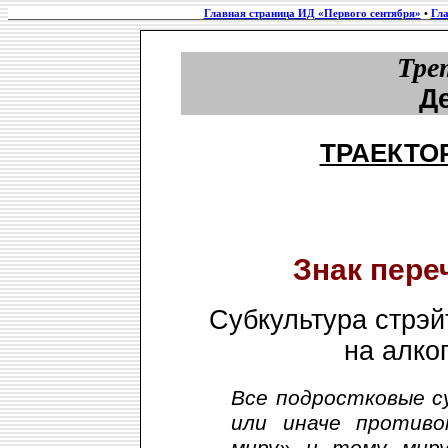
Главная страница ИД «Первого сентября»
•
Гла
Тре
Д
ТРАЕКТО
Знак пере
Субкультура стрэй
на алко
Все подростковые с
или иначе противо
миру» и тому миру