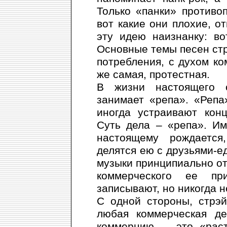
Только «панки» противо
вот какие они плохие, о
эту идею наизнанку: в
Основные темы песен ст
потребления, с духом к
же самая, протестная.
В жизни настоящего 
занимает «репа». «Репа
иногда устраивают кон
Суть дела – «репа». И
настоящему рождаетс
делятся ею с друзьями-
музыки принципиально от
коммерческого ее пр
записывают, но никогда н
С одной стороны, стрэ
любая коммерческая де
коммерцию, – это «рас