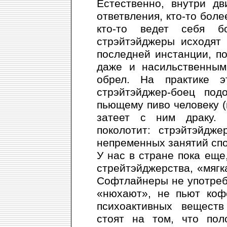
Естественно, внутри дв
ответвления, кто-то боле
кто-то ведет себя б
стрэйтэйджеры исходят 
последней инстанции, п
даже и насильственным
обрел. На практике э
стрэйтэйджер-боец по
пьющему пиво человеку (
затеет с ним драку. 
поколотит: стрэйтэйдж
непременных занятий спо
У нас в стране пока еще,
стрейтэйджерства, «мягк
Софтлайнеры не употребл
«нюхают», не пьют коф
психоактивных веществ
стоят на том, что пол