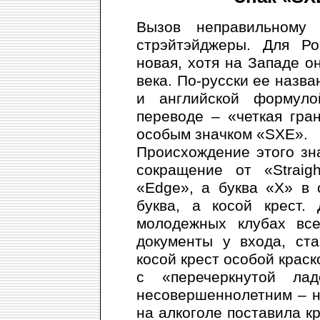
Вызов неправильному
стрэйтэйджеры. Для Ро
новая, хотя на Западе о
века. По-русски ее назва
и английской формуло
переводе – «четкая гран
особым значком «SXE».
Происхождение этого зна
сокращение от «Straig
«Edge», а буква «Х» в
буква, а косой крест.
молодежных клубах все
документы у входа, ст
косой крест особой крас
с «перечеркнутой ла
несовершеннолетним – не
на алкоголе поставила кр