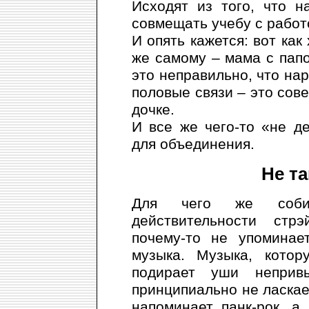
Исходят из того, что н
совмещать учебу с работ
И опять кажется: вот как
же самому – мама с папой
это неправильно, что нар
половые связи – это сов
дочке.
И все же чего-то «не д
для объединения.
Не т
Для чего же соби
действительности стр
почему-то не упоминае
музыка. Музыка, кото
подирает уши неприв
принципиально не ласкает
напоминает панк-рок, а 