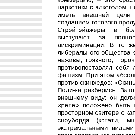
наркотики с алкоголем, н
иметь внешней цели 
созданием готового проду
Стрэйтэйджеры в бол
выступают за полное
дискриминации. В то ж
либерального общества к
наживы, грязного, поро
противопоставлял себя
фашизм. При этом абсол
против скинхедов: «Скины
Поди-ка разберись. Зато
внешнему виду: он долж
«репе» положено быть 
просторном свитере с ка
сноуборда (кстати, м
экстремальными видами