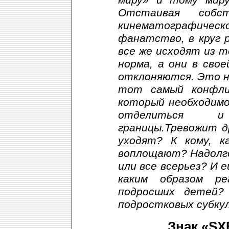
Отстаивая собс
кинематографи
фанатство, в круг 
все же исходят из т
норма, а они в сво
отклоняются. Это н
тот самый конфли
который необходимо
отделиться и
границы.Тревожит д
уходят? К кому, к
воплощают? Надолго
или все всерьез? И 
каким образом ре
подросших детей?
подростковых субку
Знак «SXE