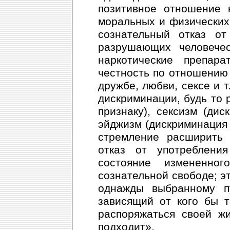
позитивное отношение 
моральных и физических
сознательный отказ от
разрушающих человечес
наркотические препара
честность по отношению 
дружбе, любви, сексе и т
дискриминации, будь то 
признаку), сексизм (дис
эйджизм (дискриминация п
стремление расширить 
отказ от употреблени
состояние измененно
сознательной свободе; э
однажды выбранному п
зависящий от кого бы 
распоряжаться своей ж
подходит».