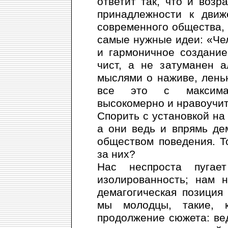
ответит так, что и возр
принадлежности к движ
современного общества, 
самые нужные идеи: «Чел
и гармоничное создание,
чист, а не затуманен а
мыслями о наживе, лень
все это с максимал
высокомерно и нравоучит
Спорить с установкой на
а они ведь и впрямь д
обществом поведения. То
за них?
Нас неспроста пугае
изолированность; нам 
демагогическая позиция
мы молодцы, такие, 
продолжение сюжета: ве