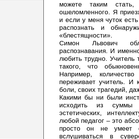
можете таким стать,
ошеломленного. Я прие
и если у меня чуток есть
распознать и обнару
«блестящности».
Симон Львович обл
распознавания. И именн
любить трудно. Учитель 
такого, что обыкнове
Например, количество
переживает учитель. И 
боли, своих трагедий, д
Какими бы ни были инс
исходить из суммы 
эстетических, интелле
любой педагог – это абс
просто он не умеет 
вслушиваться в сувер