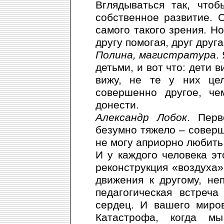
Вглядываться так, что
собственное развитие. 
самого такого зрения. Но
другу помогая, друг друг
Полина, магистратура
.
детьми, и вот что: дети в
вижу, не те у них цел
совершенно другое, че
донести.
Александр Лобок
. Перв
безумно тяжело – соверш
не могу априорно любить 
И у каждого человека эт
реконструкция «воздуха»
движения к другому, не
педагогическая встреч
сердец. И вашего миров
Катастрофа, когда м