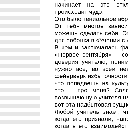
начинает на это откл
происходит чудо.
Это было гениальное вб
От тебя многое зависи
можешь сделать себя. Э
для ребенка в «Учении с 
В чем и заключалась фа
«Первое сентября» – с
доверия учителю, пони
нужно всё, во всей не
фейерверк избыточности,
что попадаешь на культ
это – про меня? Соло
возвышающую учителя над
вот эта надбытовая сущн
Любой учитель знает, ч
когда его признали, нап
когда в его взаимодейст