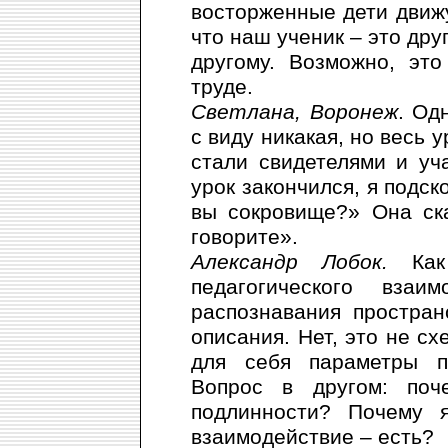
восторженные дети движу
что наш ученик – это дру
другому. Возможно, эт
труде.
Светлана, Воронеж
. Од
с виду никакая, но весь 
стали свидетелями и уча
урок закончился, я подск
вы сокровище?» Она ск
говорите».
Александр Лобок.
Как 
педагогического взаи
распознавания простран
описания. Нет, это не сх
для себя параметры п
Вопрос в другом: по
подлинности? Почему я
взаимодействие – есть?