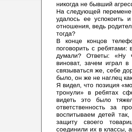
никогда не бывший агрес
На следующей перемене 
удалось ее успокоить и
отношения, ведь родители
тогда?
В конце концов телеф
поговорить с ребятами: 
думали? Ответы: «Ну 
виноват, зачем играл в
связываться же, себе дор
было, он же не наглец ка
Я видел, что позиция «м
тронули» в ребятах сф
видеть это было тяже
ответственность за пр
воспитываем детей так,
защиту своего товари
соединили их в классы, а