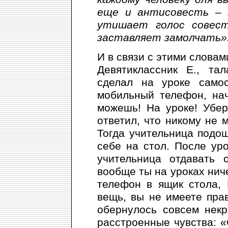
еще и антисовесть – 
утишает голос совест
заставляет замолчать»
И в связи с этими словам
Девятиклассник Е., та
сделал на уроке самос
мобильный телефон, нач
можешь! На уроке! Убер
ответил, что никому не 
Тогда учительница подо
себе на стол. После уро
учительница отдавать 
вообще ты на уроках нич
телефон в ящик стола, 
вещь, вы не имеете пра
обернулось совсем некр
расстроенные чувства: «