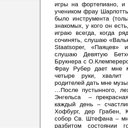
игры на фортепиано, и 
учеником фрау Шарлотты
было инструмента (толь
знакомых, у кого он есть
играю всегда, когда р
сочинять, слушаю «Валь
Staatsoper, «Паяцев» 
слушаю Девятую Бетх
Брукнера с О.Клемперером
Фрау Рубер дает мне м
четыре руки, хвалит 
родителей дать мне музы
…После пустынного, ле
Энгельса – прекрасная
каждый день – счастли
Хофбург, дер Грабен, 
собор Св. Штефана – мн
разбитом состоянии г