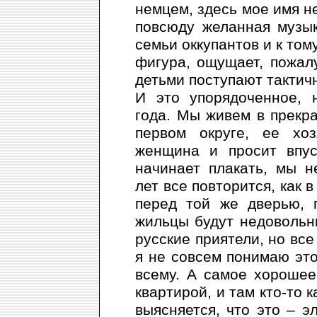
немцем, здесь мое имя н
повсюду желанная музык
семьи оккупантов и к том
фигура, ощущает, пожалу
детьми поступают тактич
И это упорядоченное, 
года. Мы живем в прекр
первом округе, ее хо
женщина и просит впус
начинает плакать, мы н
лет все повторится, как 
перед той же дверью, 
жильцы будут недовольны
русские приятели, но все
я не совсем понимаю это
всему. А самое хороше
квартирой, и там кто-то 
выясняется, что это – э