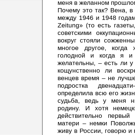
меня в желанном прошло
Почему это так? Вена, в
между 1946 и 1948 годами
Zeitung» (то есть газет
советскими оккупацион
вокруг стояли сожженны
многое другое, когда
голодной и когда я 
желательны, – есть ли у
кощунственно ли воскр
венцев время – не лучш
подростка двенадцат
определила всю его жизн
судьба, ведь у меня н
родину. И хотя немец
действительно первый
матери – немки Поволжь
живу в России, говорю и 