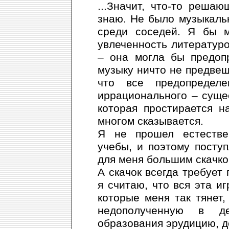
...Значит, что-то реша
знаю. Не было музыкаль
среди соседей. Я бы м
увлеченность литературой
– она могла бы предоп
музыку ничто не предвещ
что все предопреде
иррационального – суще
которая простирается н
многом сказывается.
Я не прошел естествен
учебы, и поэтому посту
для меня большим скачко
А скачок всегда требует
я считаю, что вся эта иг
которые меня так тянет,
недополученную в де
образования эрудицию, д