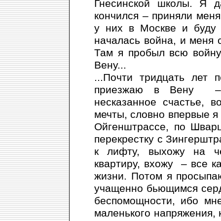
Гнесинской школы. Я д
кончился – приняли меня 
у них в Москве и буду
началась война, и меня 
Там я пробыл всю войну
Вену...
...Почти тридцать лет 
приезжаю в Вену – н
несказанное счастье, в
мечты, словно впервые я 
Ойгенштрассе, по Шварц
перекрестку с Зингерштр
к лифту, выхожу на ч
квартиру, вхожу – все ка
жизни. Потом я просыпа
учащенно бьющимся серд
беспомощности, ибо мн
маленького напряжения, 