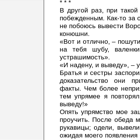
* * *
В другой раз, при такой
побежденным. Как-то за о
не побоюсь вывести Воро
конюшни.
«Вот и отлично, – пошут
на тебя шубу, валенк
устрашимость».
«И надену, и выведу», – 
Братья и сестры заспорил
доказательство они п
факты. Чем более непри
тем упрямее я повторял
выведу!»
Опять упрямство мое за
проучить. После обеда м
рукавицы; одели, вывели
ожидая моего появления