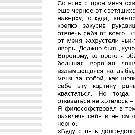
Со всех сторон меня охв
еще чернее от светящихс
наверху, откуда, каже
крепко закусив рукав
отвлечь себя от всего, ч
от меня захрустели чьи-
дверь. Должно быть, куч
Вороному, которого я о
большая вороная лош
вздымающаяся на дыбы, 
меня за собой, как щеп
себе эту картину ра
хвастаться. Но тогда 
отказаться не хотелось –
Я философствовал в тем
развлечь себя и не смо
черно.
«Буду стоять долго-долг