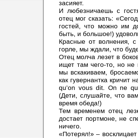
засияет.
И любезничаешь с гост
отец мог сказать: «Сего
гостей, что можно им д
быть, и большое!) удовол
Красные от волнения, с
горле, мы ждали, что буд
Отец молча лезет в боко
ищет там чего-то, но не
мы вскакиваем, бросаемс
как гувернантка кричит н
qu’on vous dit. On ne qu
(Дети, слушайте, что вам
время обеда!)
Тем временем отец лез
достает портмоне, не с
ничего.
«Потерял!» – восклицает