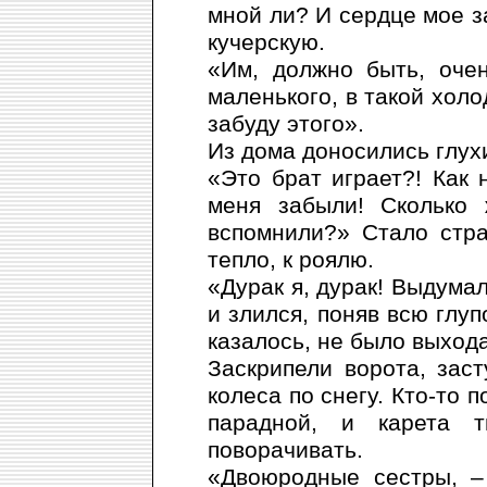
мной ли? И сердце мое з
кучерскую.
«Им, должно быть, оче
маленького, в такой холод
забуду этого».
Из дома доносились глухи
«Это брат играет?! Как 
меня забыли! Сколько 
вспомнили?» Стало стра
тепло, к роялю.
«Дурак я, дурак! Выдумал
и злился, поняв всю глуп
казалось, не было выхода
Заскрипели ворота, зас
колеса по снегу. Кто-то 
парадной, и карета 
поворачивать.
«Двоюродные сестры, –