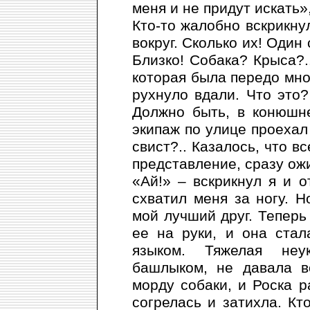
меня и не придут искать»
Кто-то жалобно вскрикнул
вокруг. Сколько их! Один 
Близко! Собака? Крыса?.
которая была передо мной
рухнуло вдали. Что это?
Должно быть, в конюшн
экипаж по улице проехал 
свист?.. Казалось, что в
представление, сразу ож
«Ай!» – вскрикнул я и о
схватил меня за ногу. Н
мой лучший друг. Теперь
ее на руки, и она ста
языком. Тяжелая неу
башлыком, не давала в
морду собаки, и Роска р
согрелась и затихла. Кт