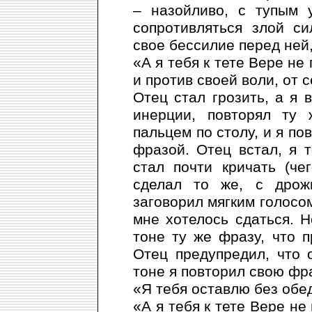
– назойливо, с тупым 
сопротивляться злой си
свое бессилие перед ней,
«А я тебя к тете Вере не
и против своей воли, от с
Отец стал грозить, а я 
инерции, повторял ту 
пальцем по столу, и я по
фразой. Отец встал, я 
стал почти кричать (че
сделал то же, с дрож
заговорил мягким голосом
мне хотелось сдаться. Н
тоне ту же фразу, что п
Отец предупредил, что 
тоне я повторил свою фра
«Я тебя оставлю без обед
«А я тебя к тете Вере не