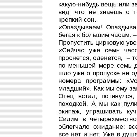
какую-нибудь вещь или з
вид, что не знаешь о 
крепкий сон.
«Опаздываем! Опаздыва
бегая к большим часам. –
Пропустить цирковую уве
«Сейчас уже семь часо
проснется, оденется, – т
по меньшей мере семь д
шло уже о пропуске не о
номера программы: «Vol
младший». Как мы ему за
Отец встал, потянулся
походкой. А мы как пул
экипаж, упрашивать ку
Сидим в четырехместно
облегчало ожидание: вс
все нет и нет. Уже в душ