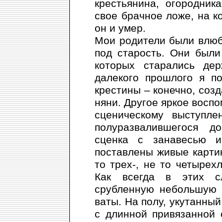
крестьянина, огородни
свое брачное ложе, на к
он и умер.
Мои родители были влюбл
под старость. Они были
которых старались де
далекого прошлого я п
крестины – конечно, соз
няни. Другое яркое восп
сценическому выступл
полуразвалившегося д
сценка с занавесью и
поставлены живые карти
то трех-, не то четырех
Как всегда в этих с
срубленную небольшую 
ваты. На полу, укутанный
с длинной привязанной 