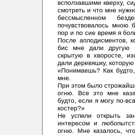
всползавшими кверху, си
смотреть и что мне нужн
бессмысленном безд
почувствовалось мною б
пор и по сие время я бол
После аплодисментов, к
бис мне дали другую п
скрытую в хворосте, и
дали деревяшку, которую 
«Понимаешь? Как будто,
мне.
При этом было строжайш
огню. Все это мне каз
будто, если я могу по-в
костер?»
Не успели открыть за
интересом и любопытст
огню. Мне казалось, чт