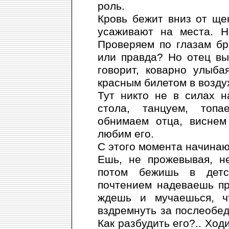
роль.
Кровь бежит вниз от ще
усаживают на места. Н
Проверяем по глазам бр
или правда? Но отец вы
говорит, коварно улыб
красным билетом в возду
Тут никто не в силах н
стола, танцуем, топ
обнимаем отца, виснем
любим его.
С этого момента начинаю
Ешь, не прожевывая, н
потом бежишь в дет­
почтением надеваешь пр
ждешь и мучаешься, ч
вздремнуть за послеобе
Как разбудить его?.. Хо