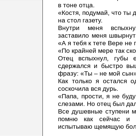
в тоне отца.
«Костя, подумай, что ты 
на стол газету.
Внутри меня вспыхну
заставило меня швырнуть
«А я тебя к тете Вере не 
«По крайней мере так ско
Отец вспыхнул, губы 
сдержался и быстро вы
фразу: «Ты – не мой сын»
Как только я остался о
соскочила вся дурь.
«Папа, прости, я не буду
слезами. Но отец был да
Все душевные ступени мо
помню как сейчас и 
испытываю щемящую боль