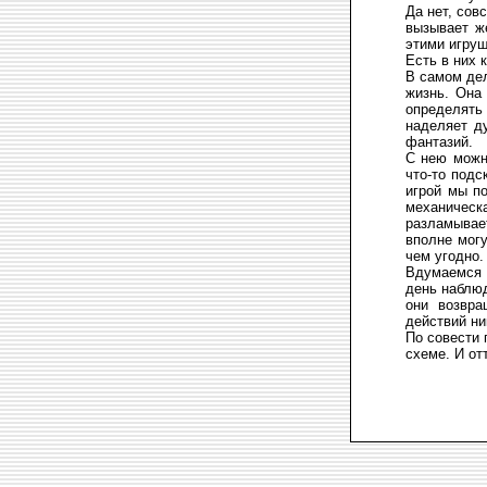
Да нет, сов
вызывает же
этими игруш
Есть в них 
В самом дел
жизнь. Она
определять
наделяет д
фантазий.
С нею можно
что-то подс
игрой мы п
механичес
разламывает
вполне могу
чем угодно.
Вдумаемся 
день наблюд
они возвра
действий ни
По совести 
схеме. И от