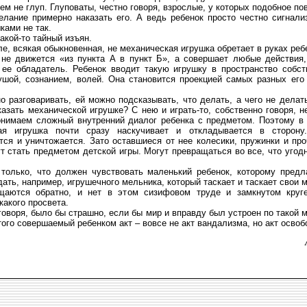
сем не глуп. Глуповаты, честно говоря, взрослые, у которых подобное п
лание примерно наказать его. А ведь ребенок просто честно сигнализ
ками не так.
какой-то тайный изъян.
е, всякая обыкновенная, не механическая игрушка обретает в руках ре
 не движется «из пункта А в пункт Б», а совершает любые действия,
 ее обладатель. Ребенок вводит такую игрушку в пространство собст
ушой, сознанием, волей. Она становится проекцией самых разных его
 разговаривать, ей можно подсказывать, что делать, а чего не делат
казать механической игрушке? С нею и играть-то, собственно говоря, н
онимаем сложный внутренний диалог ребенка с предметом. Поэтому в
кая игрушка почти сразу наскучивает и откладывается в сторон
ся и уничтожается. Зато оставшиеся от нее колесики, пружинки и пр
т стать предметом детской игры. Могут превращаться во все, что угодн
только, что должен чувствовать маленький ребенок, которому предл
ать, например, игрушечного мельника, который таскает и таскает свои м
щаются обратно, и нет в этом сизифовом труде и замкнутом круг
какого просвета.
говоря, было бы страшно, если бы мир и вправду был устроен по такой 
того совершаемый ребенком акт – вовсе не акт вандализма, но акт осво