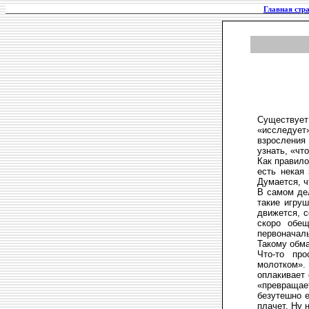
Главная стр
Существует
«исследует
взросления
узнать, «что
Как правило
есть некая 
Думается, ч
В самом дел
такие игру
движется, с
скоро обе
первоначал
Такому обма
Что-то про
молотком». 
оплакивает 
«превращае
безутешно е
плачет. Ну 