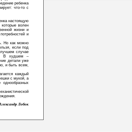
оведение ребенка
ирует: что-то с
бенка настоящую
 которые волен
венной жизни и
 потребностей и
ь. Но как можно
ельзя, если под
 лучшем случае
у. В худшем –
очие детали уже
о, и быть всем,
агается каждый
ешки с мукой, а
е однообразных
механистической
бождения.
Александр Лобок