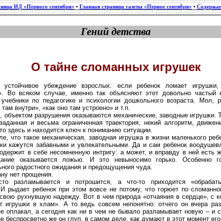
аница ИД «Первого сентября»
•
Главная страница газеты «Первое сентября»
•
Содержан
Гений детства
О тайне сломанных игрушек
 устойчивое убеждение взрослых: если ребенок ломает игрушки,
». Во всяком случае, именно так объясняют этот довольно частый 
 учебники по педагогике и психологии дошкольного возраста. Мол, р
 там внутри», «как оно там устроено» и т.п.
, объектом разрушения оказываются механические, заводные игрушки. Т
заданная и весьма ограниченная траектория, некий алгоритм, движен
то здесь и находится ключ к пониманию ситуации.
е, что такое механическая, заводная игрушка в жизни маленького ре
шки кажутся забавными и увлекательными. Да и сам ребенок воодушев
одержит в себе несомненную интригу: а может, и вправду в ней есть 
щание оказывается ложью. И это невыносимо горько. Особенно г
ьного радостного ожидания и предощущения чуда.
ну нет прощения.
сто разламывается и потрошится, а что-то приходится «обрабат
И рыдает ребенок при этом вовсе не потому, что горюет по сломанно
свою рухнувшую надежду. Вот в чем природа «отчаяния в сердце», с 
т игрушки в хлам». А то ведь совсем непонятно: отчего он вчера ра
е оплакал, а сегодня как ни в чем не бывало разламывает новую – и 
не беспросветно же он глуп, в самом деле, как думают в этот момент его