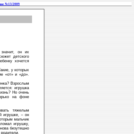
ие №13/2009
 значит, он их
сюжет детского
ебенку хочется
акие, у которых
ие «от» и «до».
бенка? Взрослым
ляется: игрушка
жизнь? Но очень
орько на фоне
ывать тяжелым
й игрушке, – он
которым мальчик
зломал игрушку,
снова безутешно
 родители.