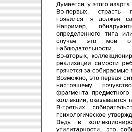
Думается, у этого азарта
Во-первых, страсть 
появился, я должен са
Например, обнаружи
определенного типа ил
случае это мое от
наблюдательности.
Во-вторых, коллекциони
реализации самости реб
прячется за собираемые 
Возможно, это первая сит
настоящему почувств
фрагмента предметного 
коллекции, оказывается т
В-третьих, собиратель
психологическое утвержд
Ведь в коллекциониро
утилитарности, это со