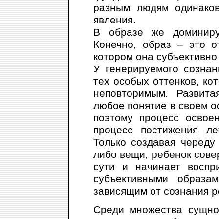
разным людям одинако
явления.
В образе же доминируе
Конечно, образ – это о
котором она субъективно
У генерируемого созна
тех особых оттенков, ко
неповторимым. Развита
любое понятие в своем о
поэтому процесс освое
процесс постижения ле
Только создавая череду
либо вещи, ребенок сове
сути и начинает воспр
субъективными образа
зависящим от сознания 
Среди множества сущно