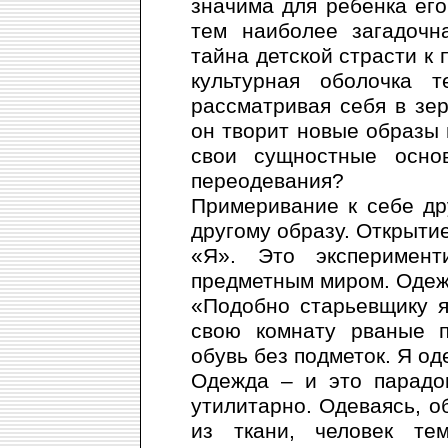
значима для ребенка его
тем наиболее загадочн
тайна детской страсти к
культурная оболочка т
рассматривая себя в зер
он творит новые образы 
свои сущностные осно
переодевания?
Примеривание к себе др
другому образу. Открыти
«Я». Это эксперимен
предметным миром. Одежд
«Подобно старьевщику я
свою комнату рваные п
обувь без подметок. Я од
Одежда – и это парадо
утилитарно. Одеваясь, о
из ткани, человек те