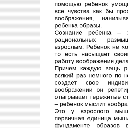
помощью ребенок умощн
все чувства как бы про
воображения, нанизы
ребенка образы.
Сознание ребенка – 
рациональных размы
взрослым. Ребенок не «о
то есть насыщает свои
работу воображения дел
Причем каждую вещь ре
всякий раз немного по-
создает свое индив
воображении он репети
отыгрывает пережитые ст
– ребенок мыслит вообр
Это у взрослого мыш
первичная единица мыш
фундаменте образов в