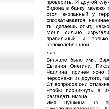
проверить. И другой слу
бидона в банку, молоко 
стол, вкопанный у тер
спохватывается, начинае
ты делаешь опыт, наско
Меня сильно изругал
правильный и только
непоколебленной.
* * *
Вначале было имя. Взр
Евгения Онегина, Пико
Чаплина, причем ясно 
персонажи из другого, та
От вопросов они отмахив
Чтобы проникнуть в и
разгадать имена.
Имя Пушкина не п
самоподразумевалось. Ко