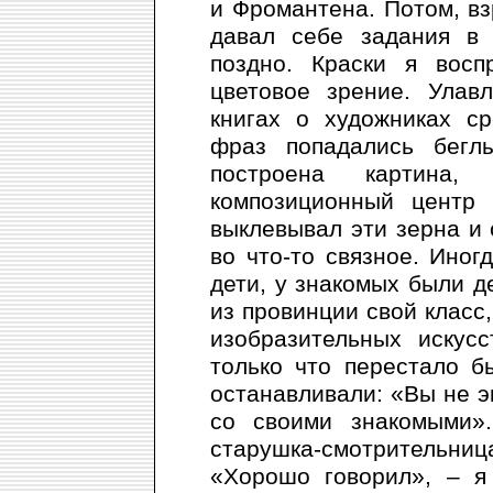
и Фромантена. Потом, вз
давал себе задания в
поздно. Краски я восп
цветовое зрение. Улав
книгах о художниках с
фраз попадались бегл
построена картина,
композиционный центр 
выклевывал эти зерна и 
во что-то связное. Иног
дети, у знакомых были д
из провинции свой класс,
изобразительных искусс
только что перестало 
останавливали: «Вы не эк
со своими знакомыми».
старушка-смотрительниц
«Хорошо говорил», – я