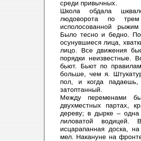
среди привычных.
Школа обдала шквалом
людоворота по тре
исполосованной рыжим 
Было тесно и бедно. По
осунувшиеся лица, хватки
лицо. Все движения бы
порядки неизвестные. В
бьют. Бьют по правилам
больше, чем я. Штукату
пол, и когда падаешь,
затоптанный.
Между переменами бы
двухместных партах, к
дереву; в дырке – одна
лиловатой водицей. 
исцарапанная доска, н
мел. Накануне на фронте