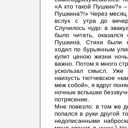
«А кто такой Пушкин?» –
Пушкина?!» Через месяц 
вслух с утра до вечер
Случилось чудо: в эваку
было читать, оказался
Пушкина. Стихи были 
ходил по бурьянным ули
купит ценою жизни ноч
важно. Потом я много стр
ускользал смысл. Уже 
наизусть тютчевское «ка
меж собой», я вдруг пон
ночные вспышки беззвучн
потрясение.
Мне повезло: в том же 
попался в руки другой т
недописанными наброск