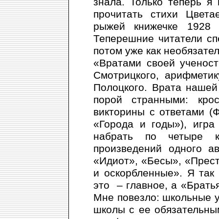
знала. Только теперь я
прочитать стихи Цвета
рыжей книжечке 1928 г
Теперешние читатели сп
потом уже как необязате
«Вратами своей ученос
Смотрицкого, арифмети
Полоцкого. Врата нашей
порой странными: крос
викторины с ответами (
«Города и годы»), игра
набрать по четыре к
произведений одного а
«Идиот», «Бесы», «Прес
и оскорбленные». Я так 
это – главное, а «Братья
Мне повезло: школьные у
школы с ее обязательны