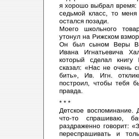
я хорошо выбрал время: к
седьмой класс, то меня
остался позади.
Моего школьного това
утонул на Рижском взморь
Он был сыном Веры Ва
Ивана Игнатьевича Хал
который сделал книгу 
сказал: «Нас не очень 
бить», Ив. Игн. откли
построил, чтобы тебя б
правда.
* * *
Детское воспоминание. 
что-то спрашиваю, б
раздраженно говорит: «З
переспрашивать и тол