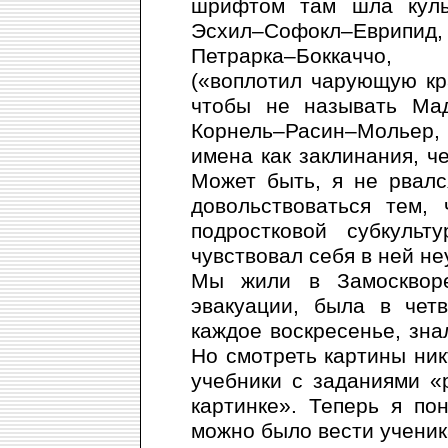
шрифтом там шла культ
Эсхил–Софокл–Еврипид,
Петрарка–Боккаччо, 
(«воплотил чарующую кра
чтобы не называть Мад
Корнель–Расин–Мольер,
имена как заклинания, ч
Может быть, я не рвалс
довольствоваться тем,
подростковой субкуль
чувствовал себя в ней не
Мы жили в Замосквореч
эвакуации, была в чет
каждое воскресенье, зна
Но смотреть картины ник
учебники с заданиями «
картинке». Теперь я по
можно было вести ученик