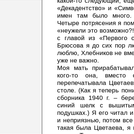
какой-то следующий, еще
«Декадентство» и «Симв
имен там было много. 
Четыре потрясения я по
«неужели это возможно?!»
с главой из «Первого с
Брюсова я до сих пор л
люблю, Хлебников не вме
уже не важно.
Моя мать прирабатывал
кого-то она, вместо 
перепечатывала Цветаев
столе. (Как я теперь по
сборника 1940 г. – бе
синий шелк с вышитым
подушках.) Я его читал 
и неприязнью, потом все
такая была Цветаева, я 