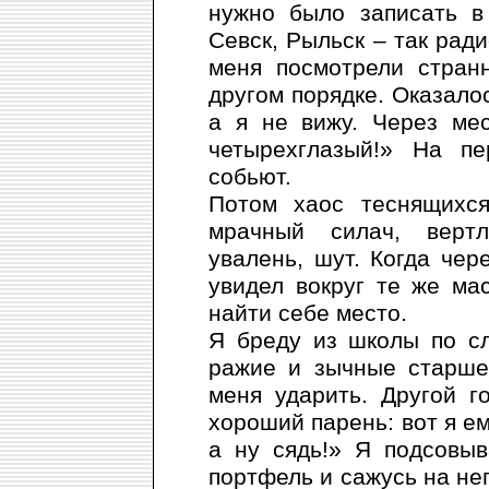
нужно было записать в 
Севск, Рыльск – так ради
меня посмотрели стран
другом порядке. Оказалос
а я не вижу. Через мес
четырехглазый!» На п
собьют.
Потом хаос теснящихся
мрачный силач, вертл
увалень, шут. Когда чер
увидел вокруг те же ма
найти себе место.
Я бреду из школы по сл
ражие и зычные старше
меня ударить. Другой г
хороший парень: вот я ем
а ну сядь!» Я подсовы
портфель и сажусь на нег