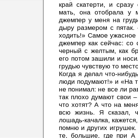
край скатерти, и сразу
мать, она отобрала у 
джемпер у меня на груд
дыру размером с пятак.
ходить!» Самое ужасное 
джемпер как сейчас: со 
черный с желтым, как б
его потом зашили и носи
грудью чувствую то место
Когда я делал что-нибудь
люди подумают!» и «На т
не понимал: не все ли ра
так плохо думают свои –
что хотят? А что на мен
всю жизнь. Я сказал, 
лошадь-качалка, кажется,
помню и других игрушек.
те, большие, где при 