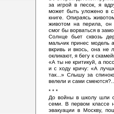
за игрой в песок, я вдр
может быть уложено в с
книге. Опираясь живото
животом на перила, он
смог бы ворваться в зам
Солнце бьет сквозь де
мальчик принес модель 
вкривь и вкось, она не 
окликают, я бегу к скамей
«А ты не критикуй, а пос
и с ходу кричу: «А лучш
так...» Слышу за спино
велели и сами смеются?.
* * *
До войны в школу шли с
семи. В первом классе н
эвакуации в Москву, по