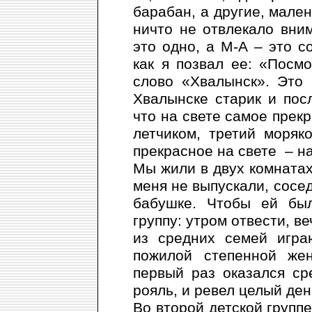
барабан, а другие, мален
ничто не отвлекало вни
это одно, а М-А – это с
как я позвал ее: «Посм
слово «Хвалынск». Это 
Хвалынске старик и пос
что на свете самое прекр
летчиком, третий моряк
прекрасное на свете – н
Мы жили в двух комнатах
меня не выпускали, сосед
бабушке. Чтобы ей был
группу: утром отвести, в
из средних семей игра
пожилой степенной ж
первый раз оказался ср
рояль, и ревел целый ден
Во второй детской группе