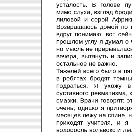
усталость. В голове п
мимо слуха, взгляд броди
лиловой и серой Африк
Возвращаюсь домой по 
вдруг понимаю: вот сей
прошлом углу я думал о 
но мысль не прерывалась;
вечера, вытянуть и запи
остальное не важно.
Тяжелей всего было в пя
в ребятах бродят темны
подраться. Я ухожу в
суставного ревматизма, к
смазки. Врачи говорят: э
очень; однако я притвор
месяцев лежу на спине, 
приходят учителя, и я
водоросль вольвокс и ле