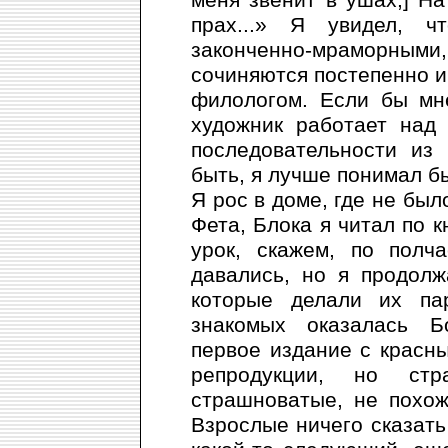
меня звенит в ушах,] На
прах...» Я увидел, 
законченно-мраморны
сочиняются постепенно и 
филологом. Если бы мне
художник работает над
последовательности из 
быть, я лучше понимал бы
Я рос в доме, где не бы
Фета, Блока я читал по к
урок, скажем, по полч
давались, но я продолж
которые делали их па
знакомых оказалась Б
первое издание с красн
репродукции, но стра
страшноватые, не похож
Взрослые ничего сказать 