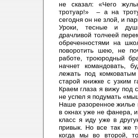
не сказал: «Чего жул
тротуар!» – а на троту
сегодня он не злой, и па
Уроки, тесные и душ
драчливой толчеей пере
обреченностями на школ
поворотить шею, не по
работе, троюродный бр
начнет командовать, б
лежать под комковатым
старой книжке с узким 
Краем глаза я вижу под 
не успел я подумать «мыш
Наше разоренное жилье в
в окнах уже не фанера, и
класс я иду уже в другу
привык. Но все так же т
когда мы во второй, т