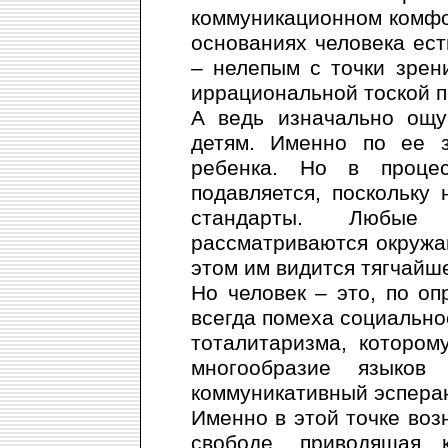
коммуникационном комфор
основаниях человека ест
– нелепым с точки зре
иррациональной тоской п
А ведь изначально ощу
детям. Именно по ее з
ребенка. Но в проце
подавляется, поскольку
стандарты. Любые п
рассматриваются окружа
этом им видится тягчайше
Но человек – это, по о
всегда помеха социальнос
тоталитаризма, котором
многообразие языков
коммуникативный эспера
Именно в этой точке возн
свободе, приводящая 