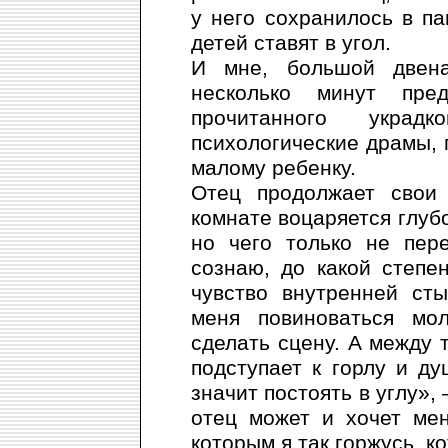
у него сохранилось в па
детей ставят в угол.
И мне, большой двена
несколько минут пре
прочитанного укра
психологические драмы, п
малому ребенку.
Отец продолжает свои 
комнате воцаряется глуб
но чего только не пер
сознаю, до какой степе
чувство внутренней ст
меня повиноваться мо
сделать сцену. А между 
подступает к горлу и ду
значит постоять в углу»,
отец может и хочет мен
которым я так горжусь, к