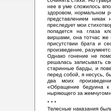
сочинять стихи. Но гувер
нее в уме сложилось вп
здоровом, нормальном р
представлением никак 
преследует мои стихотвор
попадется на глаза кл
виршами, она тотчас же п
присутствии брата и се
произведение, разумеется
Однако гонение не помо
решалась записывать сво
старинные барды, и пове
перед собой, я несусь, б
два моих произведени
«Обращение бедуина к
ныряющего за жемчугом»
* * *
Телесные наказания были