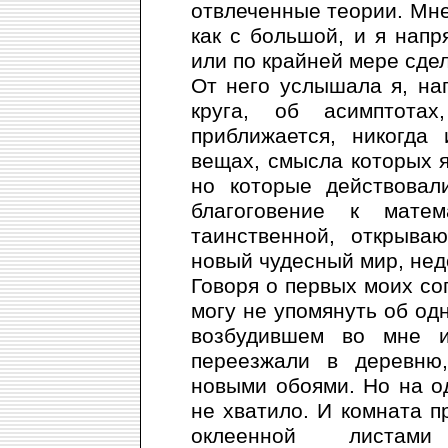
отвлеченные теории. Мне
как с большой, и я напр
или по крайней мере сдел
От него услышала я, на
круга, об асимптота
приближается, никогда
вещах, смысла которых я
но которые действова
благоговение к мате
таинственной, открыв
новый чудесный мир, не
Говоря о первых моих со
могу не упомянуть об од
возбудившем во мне и
переезжали в деревню
новыми обоями. Но на о
не хватило. И комната п
оклеенной листами