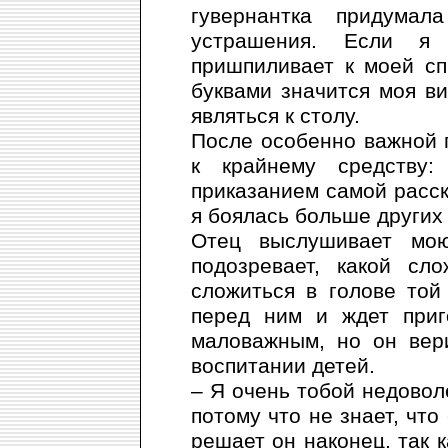
гувернантка придума
устрашения. Если я 
пришпиливает к моей сп
буквами значится моя в
являться к столу.
После особенно важной 
к крайнему средству
приказанием самой расска
я боялась больше других
Отец выслушивает мо
подозревает, какой сл
сложиться в голове той
перед ним и ждет приг
маловажным, но он вер
воспитании детей.
– Я очень тобой недоволе
потому что не знает, что
решает он наконец, так к