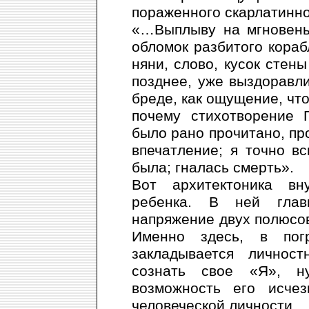
пораженного скарлатинно
«…Выплыву на мгновень
обломок разбитого кораб
няни, слово, кусок стен
позднее, уже выздоравл
бреде, как ощущение, что
почему стихотворение 
было рано прочитано, пр
впечатление; я точно в
была; гналась смерть».
Вот архитектоника вну
ребенка. В ней глав
напряжение двух полюсов
Именно здесь, в погр
закладывается личнос
сознать свое «Я», н
возможность его исчез
человеческой личности.