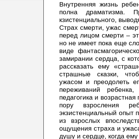
Внутренняя жизнь ребе
полна драматизма. П
кзистенциального, вывод
Страх смерти, ужас смер
перед лицом смерти – эт
но не имеет пока еще сло
виде фантасмагорическ
замирании сердца, с кот
рассказать ему «страш
страшные сказки, что
ужасом и преодолеть е
переживаний ребенка
педагогика и возрастная 
пору взросления ре
экзистенциальный опыт п
из взрослых впоследст
ощущения страха и ужаса
душу и сердце, когда ему