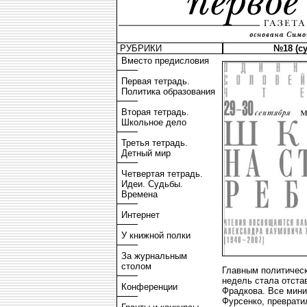
РУБРИКИ
№18 (су
Вместо предисловия
Первая тетрадь.
Политика образования
Вторая тетрадь.
Школьное дело
Третья тетрадь.
Детный мир
Четвертая тетрадь.
Идеи. Судьбы.
Времена
Интернет
У книжной полки
За журнальным
столом
Главным политичес
недель стала отста
Конференции
Фрадкова. Все мини
Фурсенко, преврат