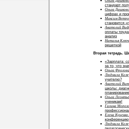
Ольга Дашков
стандарт пол
Ольга Дашков
цифрах и про
Максим Ветро
становится «
Анатолий Виф
оплаты труда
анализ
Наталья Ключ
решеткой
Вторая тетрадь. Ш
«Зарплата: с
за то, что зн
Ольга Фролов
Людмила Кож
учителю?
Анатолий Вит
школы: диагн
планирование
Ольга Леонть
ученикам!
Галина Мороз
профессионал
Елена Куценко
конференцию
Людмила Кож
педагогическ