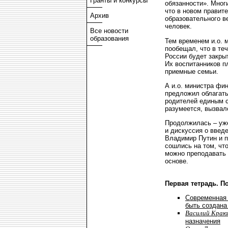
Гранты и конкурсы
обязанности». Мног
что в новом правит
Архив
образовательного в
человек.
Все новости
образования
Тем временем и.о. 
пообещал, что в те
России будет закры
Их воспитанников п
приемные семьи.
А и.о. министра фи
предложил облагать
родителей единым с
разумеется, вызвал
Продолжилась – уж
и дискуссия о введ
Владимир Путин и п
сошлись на том, чт
можно преподавать 
основе.
Первая тетрадь. П
Современная
быть создана
Василий Краю
назначения