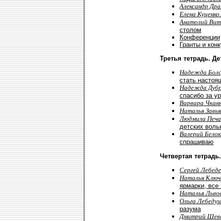
Александр Дра
Елена Куценко
Анатолий Вит
столом
Конференции
Гранты и кон
Третья тетрадь. Д
Надежда Болс
стать настоя
Надежда Дуб
спасибо за ур
Варвара Чкан
Наталья Завь
Людмила Печа
детских воль
Валерий Бело
спрашиваю
Четвертая тетрадь
Сергей Лебеде
Наталья Ключ
ярмарки, все
Наталья Льво
Ольга Лебеду
разума
Дмитрий Шев