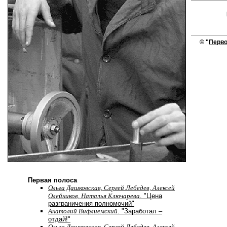
© "
Перво
Первая полоса
Ольга Дашковская, Сергей Лебедев, Алексей
Олейников, Наталья Ключарева
. "Цена
разграничения полномочий"
Анатолий Вифлиемский
. "Заработал –
отдай!"
Ольга Дашковская, Сергей Лебедев, Алексей