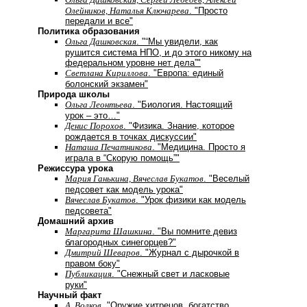
Олейников, Наталья Ключарева
. "Просто
передали и все"
Политика образования
Ольга Дашковская
. "“Мы увидели, как
рушится система НПО, и до этого никому на
федеральном уровне нет дела”"
Светлана Кириллова
. "Европа: единый
болонский экзамен"
Природа школы
Ольга Леонтьева
. "Биология. Настоящий
урок – это…"
Денис Порохов
. "Физика. Знание, которое
рождается в точках дискуссии"
Наташа Печатникова
. "Медицина. Просто я
играла в “Скорую помощь”"
Режиссура урока
Мария Ганькина, Вячеслав Букатов
. "Веселый
педсовет как модель урока"
Вячеслав Букатов
. "Урок физики как модель
педсовета"
Домашний архив
Маргарита Шашкина
. "Вы помните девиз
благородных синегорцев?"
Дмитрий Шеваров
. "Журнал с дырочкой в
правом боку"
Публикация
. "Снежный свет и ласковые
руки"
Научный факт
А. Волков
. "Оружие хитрецов, богатство