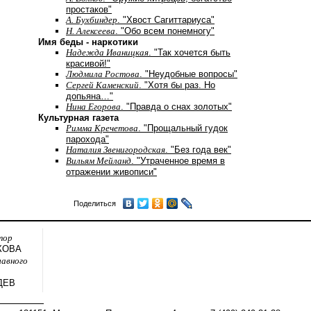
простаков"
А. Бухбиндер
. "Хвост Сагиттариуса"
Н. Алексеева
. "Обо всем понемногу"
Имя беды - наркотики
Надежда Иваницкая
. "Так хочется быть
красивой!"
Людмила Ростова
. "Неудобные вопросы"
Сергей Каменский
. "Хотя бы раз. Но
допьяна…"
Нина Егорова
. "Правда о снах золотых"
Культурная газета
Римма Кречетова
. "Прощальный гудок
парохода"
Наталия Звенигородская
. "Без года век"
Вильям Мейланд
. "Утраченное время в
отражении живописи"
Поделиться
тор
КОВА
лавного
ДЕВ