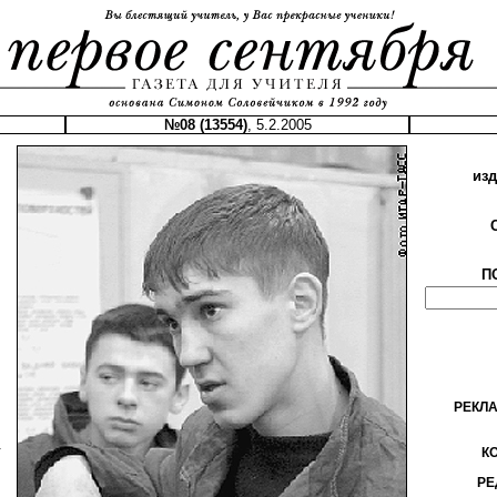
№08 (13554)
, 5.2.2005
из
П
РЕКЛ
.
К
РЕ