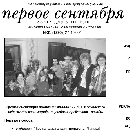
№31 (1290)
, 27.4.2004
из
П
РЕКЛ
Третья дистанция пройдена! Финиш! 22 дня Московского
педагогического марафона учебных предметов - позади.
.
К
Первая полоса
РЕ
Редакция
. "Третья дистанция пройдена! Финиш!"