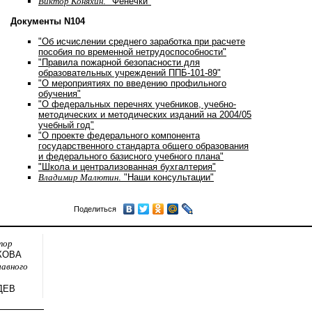
Виктор Коняхин
. "Фенечки"
Документы N104
"Об исчислении среднего заработка при расчете
пособия по временной нетрудоспособности"
"Правила пожарной безопасности для
образовательных учреждений ППБ-101-89"
"О мероприятиях по введению профильного
обучения"
"О федеральных перечнях учебников, учебно-
методических и методических изданий на 2004/05
учебный год"
"О проекте федерального компонента
государственного стандарта общего образования
и федерального базисного учебного плана"
"Школа и централизованная бухгалтерия"
Владимир Малютин
. "Наши консультации"
Поделиться
тор
КОВА
лавного
ДЕВ