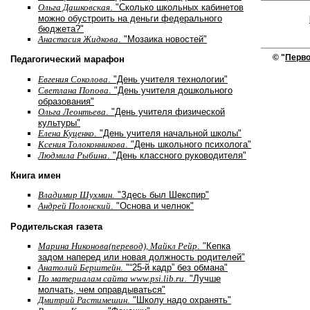
Ольга Дашковская
. "Сколько школьных кабинетов
можно обустроить на деньги федерального
бюджета?"
Анастасия Жидкова
. "Мозаика новостей"
© "
Перво
Педагогический марафон
Евгения Соколова
. "День учителя технологии"
Светлана Попова
. "День учителя дошкольного
образования"
Ольга Леонтьева
. "День учителя физической
культуры"
Елена Куценко
. "День учителя начальной школы"
Ксения Толоконникова
. "День школьного психолога"
Людмила Рыбина
. "День классного руководителя"
Книга имен
Владимир Шухмин
. "Здесь был Шекспир"
Андрей Полонский
. "Основа и челнок"
Родительская газета
Марина Никонова(перевод), Майкл Рейр
. "Кепка
задом наперед или новая должность родителей"
Анатолий Берштейн
. "“25-й кадр” без обмана"
По материалам сайта www.psi.lib.ru
. "Лучше
молчать, чем оправдываться"
Дмитрий Растимешин
. "Школу надо охранять"