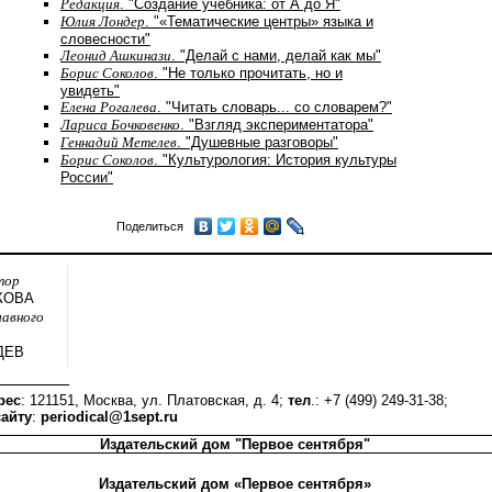
Редакция
. "Создание учебника: от А до Я"
Юлия Лондер
. "«Тематические центры» языка и
словесности"
Леонид Ашкинази
. "Делай с нами, делай как мы"
Борис Соколов
. "Не только прочитать, но и
увидеть"
Елена Рогалева
. "Читать словарь... со словарем?"
Лариса Бочковенко
. "Взгляд экспериментатора"
Геннадий Метелев
. "Душевные разговоры"
Борис Соколов
. "Культурология: История культуры
России"
Поделиться
тор
КОВА
лавного
ДЕВ
рес
: 121151, Москва, ул. Платовская, д. 4;
тел
.: +7 (499) 249-31-38;
айту
:
periodical@1sept.ru
Издательский дом "Первое сентября"
Издательский дом «Первое сентября»