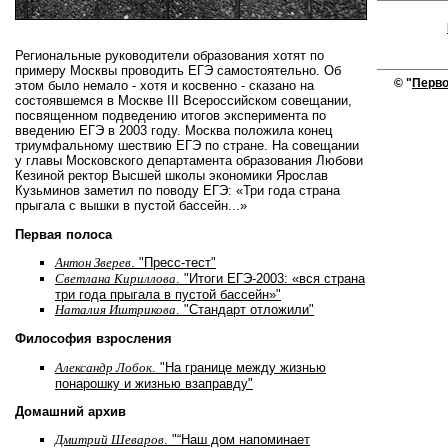
Региональные руководители образования хотят по
примеру Москвы проводить ЕГЭ самостоятельно. Об
© "
Перво
этом было немало - хотя и косвенно - сказано на
состоявшемся в Москве III Всероссийском совещании,
посвященном подведению итогов эксперимента по
введению ЕГЭ в 2003 году. Москва положила конец
триумфальному шествию ЕГЭ по стране. На совещании
у главы Московского департамента образования Любови
Кезиной ректор Высшей школы экономики Ярослав
Кузьминов заметил по поводу ЕГЭ: «Три года страна
прыгала с вышки в пустой бассейн...»
Первая полоса
Антон Зверев
. "Пресс-тест"
Светлана Кириллова
. "Итоги ЕГЭ-2003: «вся страна
три года прыгала в пустой бассейн»"
Наталия Иштрикова
. "Стандарт отложили"
Философия взросления
Александр Лобок
. "На границе между жизнью
понарошку и жизнью взаправду"
Домашний архив
Дмитрий Шеваров
. "“Наш дом напоминает