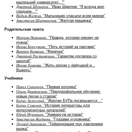
маленький университет...”"
Дмитрий Шеваров
. "Иван Шмелев: “Я всегда жил
сердцем...”"
Вадим Жижин
. "Мальчишек спасали всем миром"
Анастасия Щирковская
. "Желтая машинка"
Родительская газета
Марина Никонова
. "Правда, которая никому не
нужна"
Ирина Корсунова
. "Пять историй за партами"
Виктор Коняхин
. "Фенечки"
Дмитрий Растимешин
. "Гарантии договора со
школой"
Ирина Хоменко
. "Жить рядом с бабушкой и...
Выжить"
Учебники
Павел Скворцов
. "Первая колонка"
Ольга Дашковская
. "Предпрофильное обучение:
новые песни о старом"
Борис Залесский
. "Жертве БУПа посвящается…"
Борис Соколов
. "История литературы для
интеллигентных читателей"
Юрий Муравьев
. "Универсум истории"
Анастасия Жидкова
. "Глазами художника"
Леонид Ашкинази
. "Гибридизация под давлением
рынка"