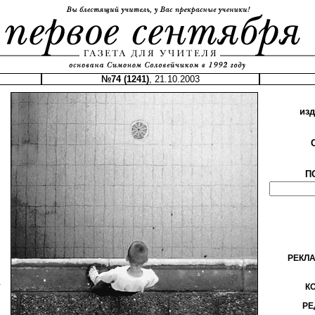
№74 (1241)
, 21.10.2003
из
П
РЕКЛ
.
К
РЕ