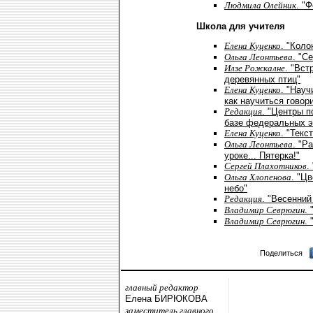
Людмила Олейник
. "
Школа для учителя
Елена Куценко
. "Коло
Ольга Леонтьева
. "С
Илзе Рожкалне
. "Вст
деревянных птиц"
Елена Куценко
. "Науч
как научиться говори
Редакция
. "Центры 
базе федеральных 
Елена Куценко
. "Текс
Ольга Леонтьева
. "Р
уроке... Пятерка!"
Сергей Плахотников
.
Ольга Хлопенова
. "Ц
небо"
Редакция
. "Весенний
Владимир Севрюгин
.
Владимир Севрюгин
.
Поделиться
главный редактор
Елена БИРЮКОВА
заместитель главного