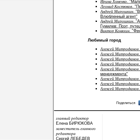
Ирина Хоменко
. "Мал
Леонид Костюков
. "
Андрей Мирошкин
. "
Влюбленный агент"
Андрей Мирошкин
. "
Гумилев: Поэт, путе
Виктор Коняхин
. "Фе
Любимый город
Алексей Митрофанов
Алексей Митрофанов
Алексей Митрофанов
Алексей Митрофанов
Алексей Митрофанов
менеджмента"
Алексей Митрофанов
Алексей Митрофанов
Алексей Митрофанов
Поделиться
главный редактор
Елена БИРЮКОВА
заместитель главного
редактора
Сергей ЛЕБЕДЕВ