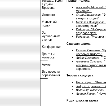
тетрадь. Идеи.
Первая полоса
Судьбы.
Александр Адамский
.
Времена
механика!"
Ольга Дашковская
. "
Интернет
входит в моду?"
У книжной
Наталия Иштрикова
полки
второгодникам"
Редакция
. "Победите
За
поздравляют!"
журнальным
Редакция
. "Мозаика 
столом
Старшая школа
Конференции
Евгения Соколова
. "П
Гранты и
несовместимость"
конкурсы
Лидия Плеханова
. ""
Алевтина Савичева
. 
Архив
который позволяет н
взрослеть"
Все новости
образования
Теорема социума
Ирина Прусс
. "Колон
Андрей Чернышов
. "
Владимир Каганский
.
Леонид Хотин
. "Неу
Родительская газета