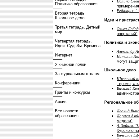
Полина Све
Политика образования
примерения
Редакция
. 
Вторая тетрадь.
Школьное дело
Идеи и пристрас
Третья тетрадь. Детный
Ольга Лебе
мир
очертаний"
Четвертая тетрадь.
Политика и экон
Идеи. Судьбы. Времена
Александр А
Интернет
Наталия Иш
могут защи
У книжной полки
Школьное дело
За журнальным столом
Школьный о
Конференции
- время, а 
Василий Кол
Гранты и конкурсы
администра
Архив
Региональное об
Леонид Выг
Все новости
образования
Лариса Амб
медали"
А. Зайцев
. 
Курского н
Вячеслав Е