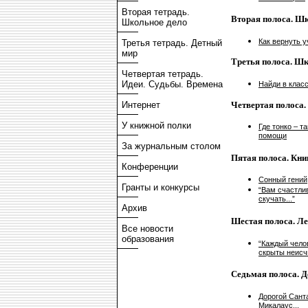
Вторая тетрадь.
Вторая полоса. Ш
Школьное дело
Как вернуть 
Третья тетрадь. Детный
мир
Третья полоса. Шк
Четвертая тетрадь.
Идеи. Судьбы. Времена
Найди в клас
Четвертая полоса.
Интернет
У книжной полки
Где тонко – т
помощи
За журнальным столом
Пятая полоса. Кни
Конференции
Сонный гений
Гранты и конкурсы
“Вам счастлив
скучать...”
Архив
Шестая полоса. Ле
Все новости
образования
“Каждый челов
скрыты неисч
Седьмая полоса. 
Дорогой Сант
Микалаус...