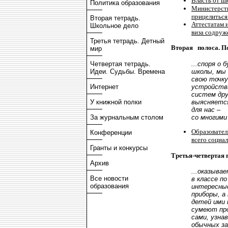
Власть от шк
Политика образования
Министерств
прицелиться 
Вторая тетрадь.
Аттестатам 
Школьное дело
виза содруж
Третья тетрадь. Детный
Вторая полоса. П
мир
...споря о
Четвертая тетрадь.
школы, мы
Идеи. Судьбы. Времена
свою точку
устройств
Интернет
систем дру
выясняетс
У книжной полки
для нас –
со многими
За журнальным столом
Образовател
Конференции
всего социа
Гранты и конкурсы
Третья-четвертая 
Архив
...оказыва
Все новости
в классе п
образования
интересны
приборы, а
детей ими 
сумеют про
сами, узнав
обычных за