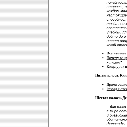
понаблюдат
стороны, о
каждом ма
настоящие 
способност
тогда они 
составить 
учебный пл
дойти до э
ответ полу
какой отве
Все начинае
Почему вокр
холодно?
Когда урок 
Пятая полоса. Кни
Драма соци
Разлад с оте
Шестая полоса. Д
...для тог
в мире ос
и очевидны
обитателей
философы.