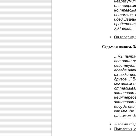
невразуми
для соврем
но тревож
потомков. 
идеи Эваль
предстоит
XXI века...
Он говорил, 
Седьмая полоса. З
...мы пыта
все наши р
действуют
всегда нач
их годы ин
другое...” 
мы знаем о
отталкиван
затаенная 
неинтересе
затаенная 
нибудь они
как мы. Но
на самом де
А время кред
Поколения, 