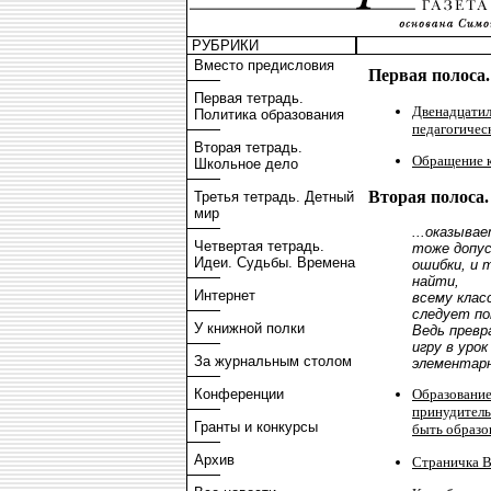
РУБРИКИ
Вместо предисловия
Первая полоса.
Первая тетрадь.
Двенадцатил
Политика образования
педагогичес
Вторая тетрадь.
Обращение к
Школьное дело
Вторая полоса.
Третья тетрадь. Детный
мир
...оказыва
Четвертая тетрадь.
тоже допус
Идеи. Судьбы. Времена
ошибки, и 
найти,
Интернет
всему клас
следует по
У книжной полки
Ведь превр
игру в урок
За журнальным столом
элементарн
Конференции
Образование
принудитель
Гранты и конкурсы
быть образо
Архив
Страничка В