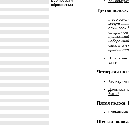
Все новости
Как обыграт
образования
Третья полоса
...все зако
минут попо
случилось 
старинном 
пушкинской
набережной
было тольк
притихшем 
На всех конт
класс
Четвертая поло
Кто научит
Должностна
быть?
Пятая полоса. 
Солнечные 
Шестая полоса