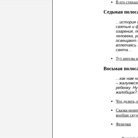
В его стихах
Седьмая полоса
...история 
святые и ф
озарения, 
человека, р
освещают 
вплетаясь 
света...
Тут ангелы 
Восьмая полоса
...как нам 
– жалуемс
ребенку. Ну
жалобщик?.
Что делать, ес
Сказка неинт
вообще скуч
Фенечки