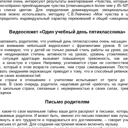
ителей очень интересуют результаты анкетирования «Чувства, которы
лесообразно преобладающие чувства (отмечающиеся более чем у 45–50
в списке цветом. Для определения доминирующих эмоциональны
иков можно использовать методику С.В.Левченко «Мои чувства в ш
определить индивидуальный характер переживаний и общий «эмоциона
Видеосюжет «Один учебный день пятиклассника»
апомнить родителям, что учебный день пятиклассника очень насыщен 
их вниманию небольшой видеосюжет с фрагментами уроков. В сит
и очевидно, что у детей не только разный стиль работы на уроке, р
 и неодинаковая степень активности на уроках, уровень утомляемо
, ситуация адаптации вызывает повышенную тревожность, как шк
, а зачастую и страхи. Например, усиливается страх не соответство
, который в этом возрасте сильнее, чем страх самовыражения. Посто
вать ожиданиям окружающих приводит к тому, что и способный ребенок
ре своих возможностей.
 и страхи в отношениях с учителями испытывают от трети до 
иков. В свою очередь родители, нацеливая детей «работать на оценк
т школьные страхи, связанные с неуверенностью в своих силах, трев
оценок.
Письмо родителям
 какие-то свои маленькие тайны ваши дети раскроют в письмах, котор
ажаемые родители. И может быть, именно это письмо поможет вам лучш
икнуть в его трудности и порадоваться его достижениям, – говорит уч
исьма от детей. Для создания настроения можно включить музыку.