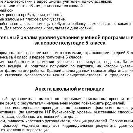
ые характеристики в адрес школы, учителей, одноклассников.
а те или иные события, связанные со школой.
ный сон.
и утреннего пробуждения, вялость.
ые жалобы на плохое самочувствие.
обы понять, какая помощь требуется ребенку, важно знать, с какими
я. Для этого обратимся к результатам диагностики.
ельный анализ уровня усвоения учебной программы в 
за первое полугодие 5 класса
предлагается ознакомиться с гистограммами, отражающими средний ба
енка за 4 класс и первое полугодие 5 класса.
ким соображениям фамилии учеников не пишутся, под столбикам
тся номера. А родители получают по карточке, на которой указан
ет фамилии его ребенка. Краткий анализ данных поможет обратить вним
ое снижение успеваемости может свидетельствовать о трудностях 
Анкета школьной мотивации
сный руководитель вместе со школьным психологом провели в к
ие ребят, с результатами непременно нужно познакомить родителей.
ельное исследование проводится по основным факторам, влияющ
отивации (по методике Н.Г.Лускановой): уровень умственных способн
 классе, особенности отношений с отдель-
ом, личность классного руководителя, позиция родителей. Особое вни
 фактору. Родители получают индивидуальные результаты диагно
 их краткую интерпретацию.