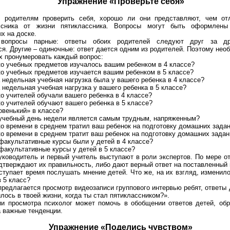
Упражнение «Проверьте себя»
 родителям проверить себя, хорошо ли они представляют, чем от
ссника от жизни пятиклассника. Вопросы могут быть оформлены 
х на доске.
 вопросы парные: ответы обоих родителей следуют друг за д
я. Другие – одиночные: ответ дается одним из родителей. Поэтому нео
х пронумеровать каждый вопрос:
о учебных предметов изучалось вашим ребенком в 4 классе?
о учебных предметов изучается вашим ребенком в 5 классе?
 недельная учебная нагрузка была у вашего ребенка в 4 классе?
 недельная учебная нагрузка у вашего ребенка в 5 классе?
о учителей обучали вашего ребенка в 4 классе?
о учителей обучают вашего ребенка в 5 классе?
овенький» в классе?
 учебный день недели является самым трудным, напряженным?
о времени в среднем тратил ваш ребенок на подготовку домашних задан
о времени в среднем тратит ваш ребенок на подготовку домашних задан
факультативные курсы были у детей в 4 классе?
факультативные курсы у детей в 5 классе?
ководитель и первый учитель выступают в роли экспертов. По мере о
дтверждают их правильность, либо дают верный ответ на поставленный 
ступает время послушать мнение детей. Что же, на их взгляд, изменило
 5 класс?
редлагается просмотр видеозаписи группового интервью ребят, ответы 
лось в твоей жизни, когда ты стал пятиклассником?».
ии просмотра психолог может помочь в обобщении ответов детей, обр
 важные тенденции.
Упражнение «Поделись чувством»