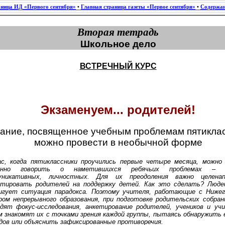
аница ИД «Первого сентября»
•
Главная страница газеты «Первое сентября»
•
Содержан
Вторая тетрадь
Школьное дело
ВСТРЕЧНЫЙ КУРС
Экзаменуем... родителей!
ание, посвященное учебным проблемам пятиклас
можно провести в необычной форме
ас, когда пятиклассники проучились первые четыре месяца, можно 
енно говорить о наметившихся ребячьих проблемах – у
уникативных, личностных. Для их преодоления важно целенап
нтировать родителей на поддержку детей. Как это сделать? Люде
игует ситуация парадокса. Поэтому учителя, работающие с Нижег
ром непрерывного образования, при подготовке родительских собра
одят фокус-исследования, анкетирование родителей, учеников и уч
м знакомят их с точками зрения каждой группы, пытаясь обнаружить
дов или объяснить зафиксированные противоречия.