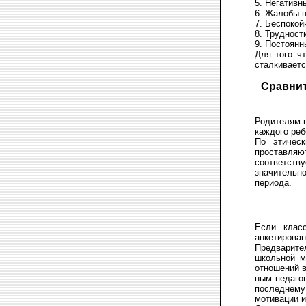
5. Негативн
6. Жалобы н
7. Беспокой
8. Трудност
9. Постоянн
Для того чт
сталкиваетс
Сравнит
Родителям 
каждого реб
По этичес
проставляю
соответству
значительн
периода.
Если клас
анкетирован
Предварит
школьной м
отношений в
ным педагог
последнему
мотивации и