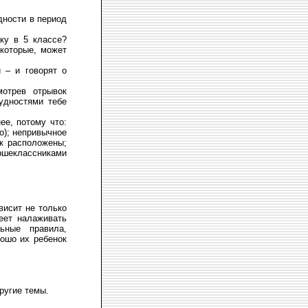
дности в период
ку в 5 классе?
екоторые, может
 – и говорят о
мотрев отрывок
удностями тебе
ее, потому что:
о); непривычное
ак расположены;
аршеклассниками
висит не только
меет налаживать
ьные правила,
рошо их ребенок
ругие темы.