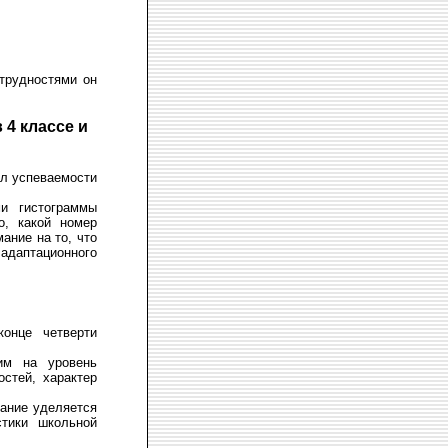
 трудностями он
4 классе и
лл успеваемости
и гистограммы
о, какой номер
ание на то, что
адаптационного
онце четверти
им на уровень
остей, характер
мание уделяется
стики школьной