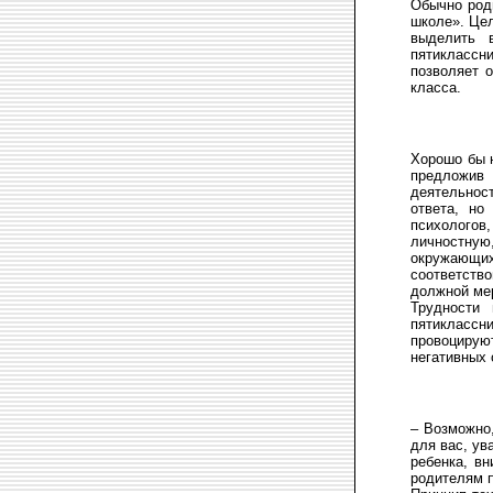
Обычно род
школе». Це
выделить 
пятиклассн
позволяет 
класса.
Хорошо бы н
предложив 
деятельност
ответа, но
психологов
личностную
окружающих
соответство
должной ме
Трудности
пятиклассн
провоцирую
негативных 
– Возможно,
для вас, ув
ребенка, вн
родителям п