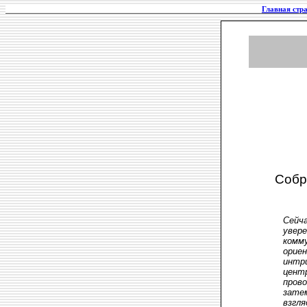
Главная стр
Собр
Cейч
увер
комм
орие
интр
цент
пров
зате
взгля