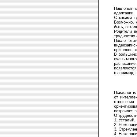
Наш опыт по
адаптации.
С какими т
Возможно, 
быть, остал
Родители п
трудностях 
После этог
видеозапис
пришлось вс
В большинст
очень много
расписание 
появляются
(например, 
Психолог ил
от интелле
отношения
ориентирова
встроился 
О трудностя
1. Усталый,
2. Нежелани
3. Стремлен
4. Нежелан