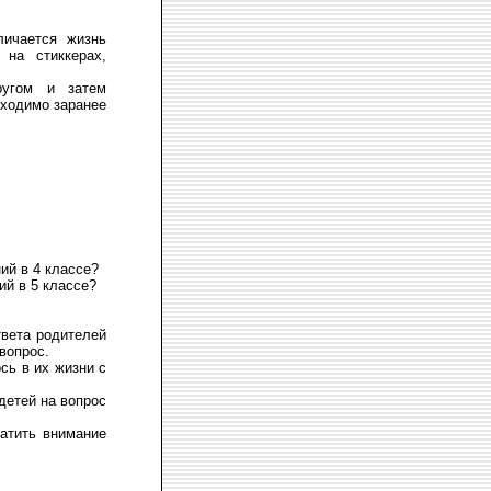
личается жизнь
на стиккерах,
ругом и затем
бходимо заранее
ий в 4 классе?
ий в 5 классе?
твета родителей
вопрос.
сь в их жизни с
детей на вопрос
атить внимание