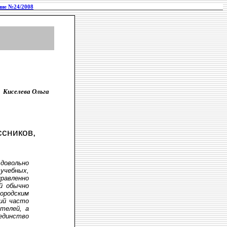
ие №24/2008
Киселева Ольга
сников,
довольно
чебных,
равленно
й обычно
ородским
ний часто
ителей, а
 единство