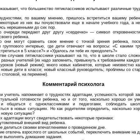
казывает, что большинство пятиклассников испытывают различные тру
рудностями, по вашему мнению, пришлось встретиться вашему ребен
некоторые из них вы почувствовали еще в начале учебного года, а н
ись нерешенными до сих пор.
о очереди передают друг другу «сердечко» — символ откровенности
своего ребенка.
о они могут сравнить свое мнение с точкой зрения ребенка, пос
и группового интервью, где дети отвечают на вопросы: «С какими тр
третиться в 5 классе?» и «Удалось ли тебе их преодолеть?»
ве случаев пятиклассники указывают на то, что в школе стало сложн
 разных учителей (их надо запомнить, привыкнуть к требованиям каждог
уроков (новый режим); много новых кабинетов, которые неизвестно к
 новые дети в классе; новый классный руководитель; проблемы со ст
в столовой, на перемене).
Комментарий психолога
и учитель напоминает о трудностях адаптации, успешность которой за
ктуальной готовности ребенка, но и от того, насколько хорошо он у
 и общаться с одноклассниками и педагогами, соблюдать школ
ться в новых ситуациях. Но как родителям определить, насколько хо
в новую ситуацию?
х адаптации могут свидетельствовать некоторые признаки:
 утомленный внешний вид ребенка.
е делиться своими впечатлениями о проведенном дне.
ие отвлечь взрослого от школьных событий, переключить внимание на д
ие выполнять домашние задания.