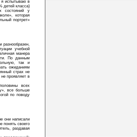
е я испытываю в
% детей класса)
х состояний у
коле», которая
льный портрет»
и разнообразен,
уации учебной
азличная манера
сти. По данным
ольную, так и
вать ожиданиям
янный страх не
 не проявляет в
половины всех
у», все больше
огой по поводу
ые они написали
е понять своего
итель, раздавая