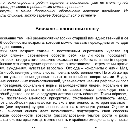
ти, если опросить ребят заранее, в последние, уже не очень «уче
ерти, разговор с родителями можно провести
никулы, в менее формальной обстановке вечерних посиделок. Но
улы длинные, можно заранее договориться о встрече.
Вначале – слово психологу
особенно тем, чей ребенок-пятиклассник старший или единственный в с
б особенностях возраста, который можно назвать переходным от младш
одростковому.
ески этот возраст связан с постепенным обретением чувства вз
себя сложен, стремление обрести себя как личность порождает 
от всех, кто до этого привычно оказывал на ребенка влияние (в первую
Внешне это отчуждение проявляется в негативизме – стремлении прот
ям, суждениям, чувствам взрослых. Отсюда – конфликты с ними. Мла
йти собственную уникальность, познать собственное «я». По этой же пр
ан на установление доверительных отношений со сверстниками. В дру
ние социальных взаимоотношений, усваиваются навыки рефлексии посл
то поведения, социальные нормы взаимодействия людей, моральные це
ологической ценности отношений со сверстниками происходит пост
бной деятельности на ведущую деятельность общения. Таким образом, 
лы постепенно меняются приоритеты. Умственная активность млад
вот способности развиваются только в деятельности, которая вызывае
пех (или неуспех) существенно влияет на мотивацию учения. Оценки 
ь: высокая оценка дает возможность подтвердить свои способно
еские особенности возраста (рассогласование темпов роста и разв
ьных систем организма), можно понять и крайнюю эмоциональную неста