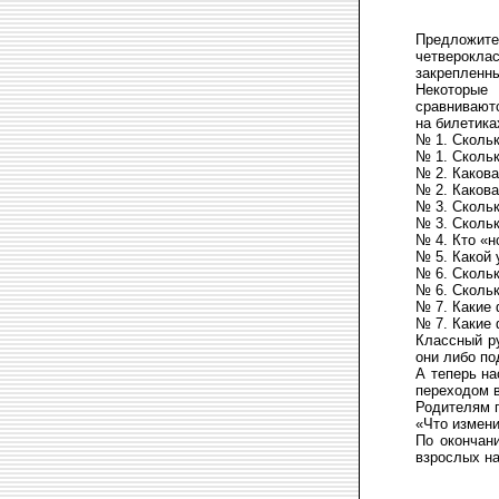
Предложите
четверокла
закрепленны
Некоторые
сравниваютс
на билетика
№ 1. Скольк
№ 1. Скольк
№ 2. Какова
№ 2. Какова
№ 3. Скольк
№ 3. Скольк
№ 4. Кто «н
№ 5. Какой
№ 6. Скольк
№ 6. Скольк
№ 7. Какие 
№ 7. Какие 
Классный ру
они либо по
А теперь на
переходом в
Родителям п
«Что измени
По окончан
взрослых на