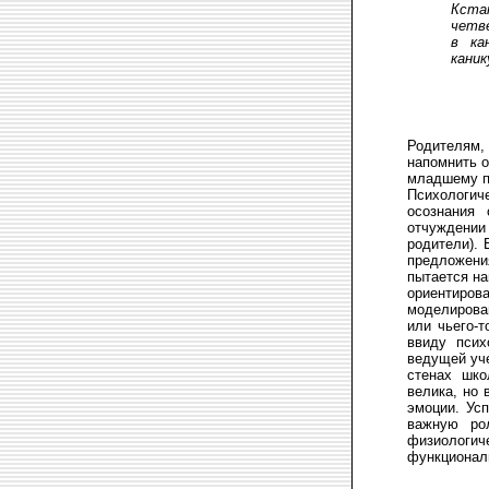
Кста
четв
в ка
каник
Родителям, 
напомнить о
младшему п
Психологич
осознания 
отчуждении 
родители). 
предложени
пытается на
ориентиров
моделирова
или чьего-
ввиду псих
ведущей уче
стенах шко
велика, но 
эмоции. Ус
важную рол
физиологич
функционал