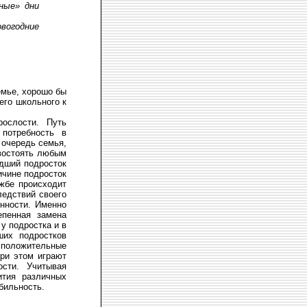
бные» дни
вогодние
емье, хорошо бы
его школьного к
рослости. Путь
потребность в
 очередь семья,
ивостоять любым
дший подросток
ичине подросток
жбе происходит
едствий своего
нности. Именно
епенная замена
у подростка и в
ших подростков
т положительные
при этом играют
сти. Учитывая
ития различных
бильность.