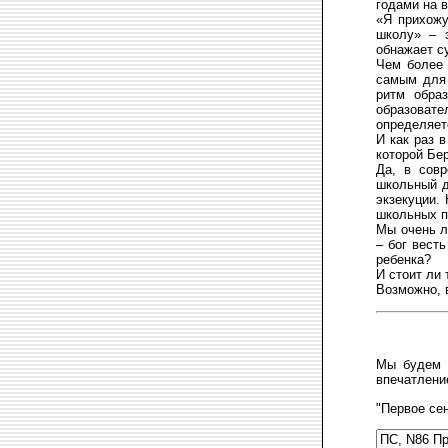
годами на 
«Я прихожу
школу» – 
обнажает с
Чем более 
самым для 
ритм обра
образовате
определяет
И как раз 
которой Бе
Да, в сов
школьный д
экзекуции.
школьных п
Мы очень л
– бог вест
ребенка?
И стоит ли 
Возможно, 
Мы будем б
впечатление
"Первое се