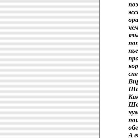
по
эсс
ор
че
язы
по
пье
пр
кор
сп
Вп
Шо
Ка
Шо
чу
по
обл
А е