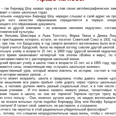
 – так Бернард Шоу назвал одну из глав своих автобиографических зам
ывает о своих школьных годах.
тельное «недоучка» Бернард Шоу нередко слышал в свой адрес на пр
ля кого качество образования определяется в первую очере
ющего это образование документа.
вно из другой компании – из компании «великих недоучек», соста
еловеческой культуры.
ии Уильяма Шекспира и Льва Толстого, Марка Твена и Джека Лон
по приглашению которого, кстати, он посетил Советский Союз в 1931 г
– при том, что Бродскому в год смерти великого англичанина было всег
оторой учился Бродский, была на первый взгляд совсем другой школо
ольную учебу в возрасте 15 лет, в 1869 году (другой великий недоучк
это время заканчивает четвертый том эпопеи «Война и мир»), по 
 несовместимости с распорядком школьной жизни.
кий бросает учебу в школе тоже в возрасте 15 лет, но в 1955 году, од
ываются силы, позволяющие ему «слушать школьную ахинею».
единственный урок, который можно извлечь из истории, состоит в то
из истории никаких уроков…».
то-то может возразить: школа и придумана, чтобы давать знание «дл
ое мышление все равно пробьет себе дорогу через торосы школьных
нь, а человек должен иметь разный социальный опыт, и в том числе 
нным учением… И что можно назвать немало умных, талантливых л
енее тошно в школе, но они же терпели! Терпели пустую трату в
из этого пользу… Они, конечно, ругали школу, но заодно воспитывали
а не искали вольных лугов подобно Бернарду Шоу или Иосифу Бродс
питали! И талант свой, заметьте, не растеряли, а сохранили.
о отчего так неуютно в этой рационально-убедительной философии?
, потому, что слишком непродолжительна наша жизнь, чтобы с легкос