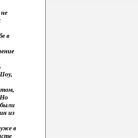
 не
х
е в
я
ление
ь
Шоу,
нтом,
 Но
 были
ин из
уже в
асте