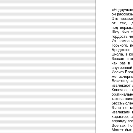
«Недоучка»
он рассказ
Это презри
от тех, д
подтвержда
Шоу был я
гордость ч
Из компан
Горького, 
Бродского 
школа, в к
бросает шк
как раз в 
внутренней
Иосиф Бродс
же: исчерп
Воистину «
извлекают 
Конечно, к
оригинальн
такова жиз
бессмысле
было не м
извлекали 
характер, 
вправду вос
Все так. Н
Может быть