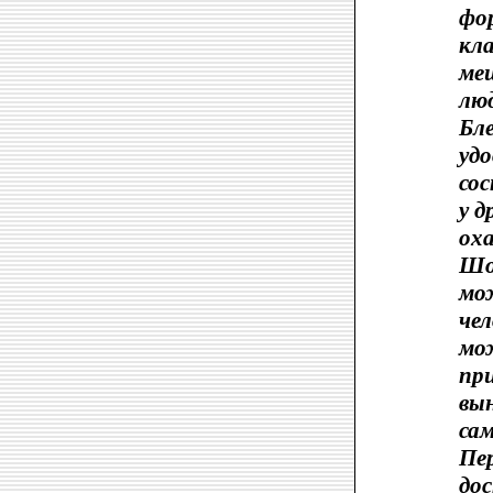
фор
кла
ме
люд
Бл
удо
сос
у д
ох
Шоу
мож
чел
мо
пр
вы
сам
Пе
до