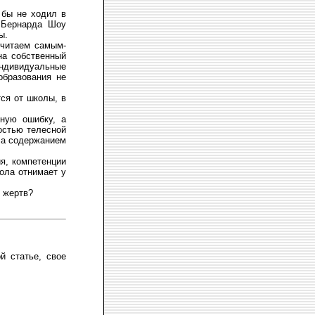
 бы не ходил в
 Бернарда Шоу
ы.
считаем самым-
на собственный
ндивидуальные
образования не
ся от школы, в
ную ошибку, а
остью телесной
 а содержанием
я, компетенции
кола отнимает у
х жертв?
й статье, свое