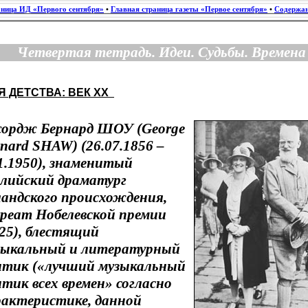
аница ИД «Первого сентября»
•
Главная страница газеты «Первое сентября»
•
Содержан
Четвертая тетрадь. Идеи. Судьбы. Времена
Я ДЕТСТВА: ВЕК XX
ордж Бернард ШОУ (George
nard SHAW) (26.07.1856 –
1.1950), знаменитый
глийский драматург
ландского происхождения,
уреат Нобелевской премии
25), блестящий
зыкальный и литературный
итик («лучший музыкальный
тик всех времен» согласно
рактеристике, данной