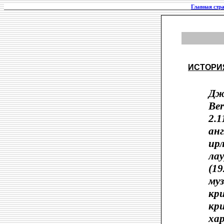
Главная стр
ИСТОРИ
Дж
Ber
2.1
ан
ир
ла
(19
му
кр
кри
ха