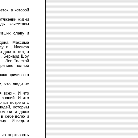
еток, в которой
отяжении жизни
дь качеством
вивших славу и
дона, Максима
оду, и… Иосифа
о десять лет, а
й… Бернард Шоу
а – Лев Толстой
причине полной
нако причина та
м, что люди не
я всех». И что
 знаний. И что
опыт встречи с
юдей, которым
ремени и даже
 в себе волю и
кому… И ведь и
тью жертвовать