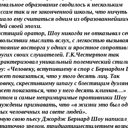
мальное образование сводилось к нескольким
ссам так и не законченной школы, что ничуть
шало ему считаться одним из образованнейши
ей своей эпохи.
естящий оратор, Шоу никогда не отказывал себ
вольствии мыслить вслух, с легкостью вызыва
тояние восторга у одних и яростное сопротив
ругих своих слушателей. Г.К.Честертон так
арактеризовал уникальный полемический стил
: «Человеку, вступившему в спор с Бернардом 
ет показаться, что у того десять лиц. Так
овеку, скрестившему шпагу с блестящим дуэля
жет показаться, что у него десять клинков…»
итом и самые непримиримые противники Шоу
нуждены признавать, что «в жизни это был од
ых человечных на свете людей».
рвую свою пьесу Джордж Бернард Шоу написал 
статочно зрелом, тридцатишестилетнем возр