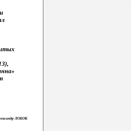
 и
ал
нитых
3),
анна»
т
лександр ЛОБОК