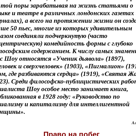
о той поры зарабатывая на жизнь статьями о
ыке и театре в различных лондонских газетах
налах), а всего на протяжении жизни он созд
ыше 50 пьес, многие из которых удивительным
разом соединяли подчеркнутую (часто
сцентрическую) комедийность формы с глубоко
лософским содержанием. К числу самых знаме
с Шоу относятся «Ученик дьявола» (1897),
ловек и сверхчеловек» (1903), «Пигмалион» (191
м, где разбиваются сердца» (1919), «Святая Ж
923). Среди философско-публицистических рабо
циалиста Шоу особое место занимает книга,
бликованная в 1928 году: «Руководство по
циализму и капитализму для интеллигентной
нщины».
А
Право на побег