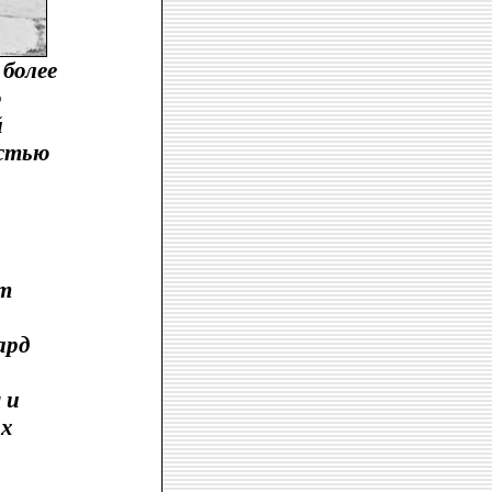
более
о
й
остью
ет
ард
 и
ых