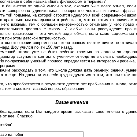
воспитание в себе навыка «быть философом в тюрьме»?
 в бешенство от одной мысли о том, сколько бы я всего узнал, если
эти совершенно удивительная, невероятно честная и точная фраза
уть той подмены, на которой строится идеология всей современной школ
старательно мы вкладываем в ребенка то, что по каким-то причинам 
него важным, тем с большей неизбежностью отнимаем у него право 
зовательного диалога с миром. И любые наши рассуждения про и
льные траектории – это чистой воды обман, если само содержание 
ся при этом детской потребностью.
в этом отношении современная школа ровным счетом ничем не отличает
рнард Шоу учился почти 150 лет назад.
ременной школе уже не бьют ребенка тростью по ладони за сделан
иректор вступает в контакт с учеником отнюдь не в связи с необходим
 Но по-прежнему учебный процесс определяется не интересами ребенка,
рограмм.
юбим рассуждать о том, что школа должна дать ребенку: знания, умени
ь что еще. Но даем ли мы себе труд задуматься о том, что при этом ш
то, что приобретается в результате десяти лет пребывания в школе, эти
в этом и состоит главный вопрос образования.
Ваше мнение
лагодарны, если Вы найдете время высказать свое мнение о данно
 от нее. Спасибо.
нтября"