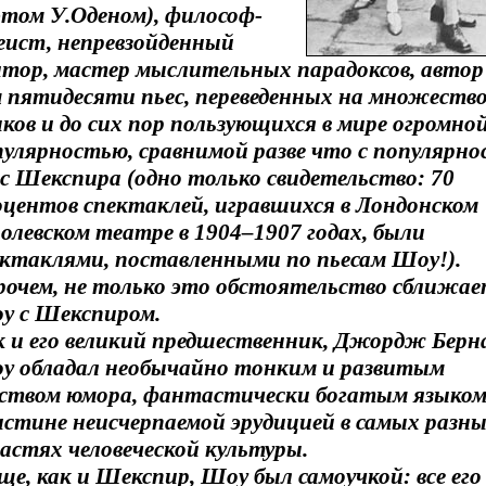
этом У.Оденом), философ-
еист, непревзойденный
атор, мастер мыслительных парадоксов, автор 
м пятидесяти пьес, переведенных на множеств
ков и до сих пор пользующихся в мире огромно
пулярностью, сравнимой разве что с популярн
с Шекспира (одно только свидетельство: 70
оцентов спектаклей, игравшихся в Лондонском
олевском театре в 1904–1907 годах, были
ектаклями, поставленными по пьесам Шоу!).
рочем, не только это обстоятельство сближа
у с Шекспиром.
к и его великий предшественник, Джордж Берн
у обладал необычайно тонким и развитым
вством юмора, фантастически богатым языком
истине неисчерпаемой эрудицией в самых разн
астях человеческой культуры.
ще, как и Шекспир, Шоу был самоучкой: все его