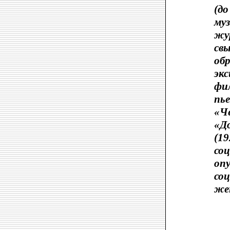
(д
муз
жур
св
об
эк
фи
пье
«Че
«До
(1
со
опу
со
же