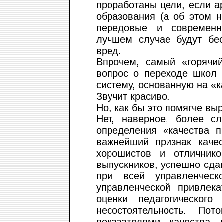
проработаны цели, если 
образования (а об этом н
передовые и современн
лучшем случае будут бе
вред.
Впрочем, самый «горячи
вопрос о переходе школ 
систему, основанную на «
Звучит красиво.
Но, как бы это помягче вы
Нет, наверное, более с
определения «качества п
важнейший признак качес
хорошистов и отличник
выпускников, успешно сда
при всей управленческ
управленческой привлека
оценки педагогическог
несостоятельность. По
показателями качества 