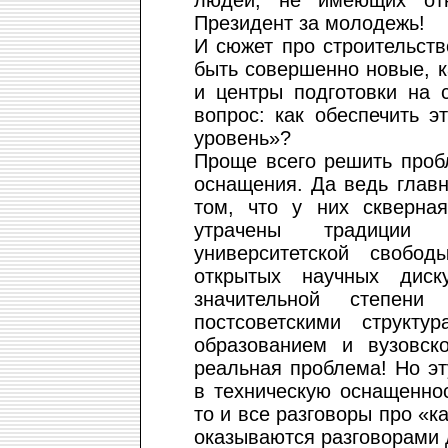
людей, не имеющих отн
Президент за молодежь!
И сюжет про строительст
быть совершенно новые, 
и центры подготовки на 
вопрос: как обеспечить 
уровень»?
Проще всего решить проб
оснащения. Да ведь главн
том, что у них скверна
утрачены традиции 
университетской свобо
открытых научных диск
значительной степен
постсоветскими структ
образованием и вузовск
реальная проблема! Но э
в техническую оснащенно
то и все разговоры про «
оказываются разговорами 