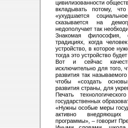
цивилизованности обществ
вкладывать потому, чт
«ухудшается социально
сказывается на демог
недополучает так необход
Знакомая философия, 
традициях, когда челове
устройство, в которое ну
тогда это устройство буде
Вот и сейчас качест
исключительно для того, 
развития так называемого 
чтобы «создать основы
развития страны, для укре
Печать технологическо
государственных образова
«Нужны особые меры госу
активно внедряющих 
программы», – говорит Пре
Иными словами, школа 