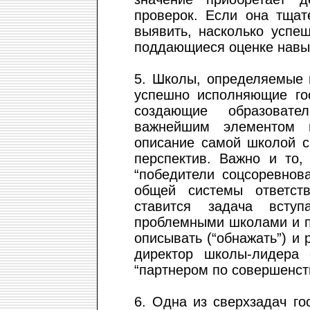
проверок. Если она тщат
выявить, насколько успе
поддающиеся оценке навык
5. Школы, определяемые 
успешно исполняющие го
создающие образовате
важнейшим элементом в
описание самой школой с
перспектив. Важно и то,
“победители соцсоревнов
общей системы ответст
ставится задача всту
проблемными школами и п
описывать (“обнажать”) и
директор школы-лидера
“партнером по совершенст
6. Одна из сверхзадач го