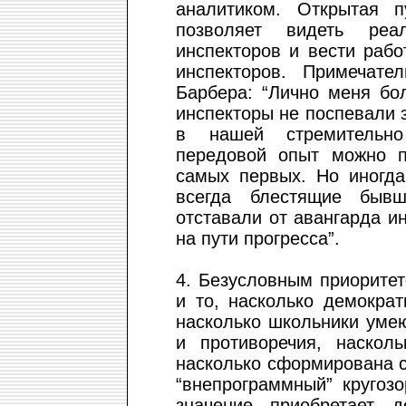
аналитиком. Открытая п
позволяет видеть реа
инспекторов и вести раб
инспекторов. Примечат
Барбера: “Лично меня бо
инспекторы не поспевали
в нашей стремительн
передовой опыт можно 
самых первых. Но иногда
всегда блестящие бывш
отставали от авангарда и
на пути прогресса”.
4. Безусловным приорите
и то, насколько демокра
насколько школьники уме
и противоречия, наскол
насколько сформирована 
“внепрограммный” кругоз
значение приобретает д