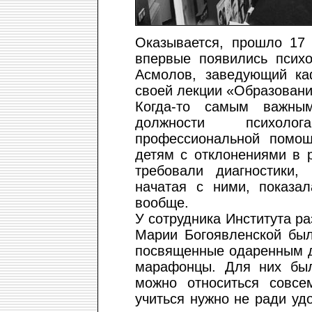
Оказывается, прошло 17 
впервые появились псих
Асмолов, заведующий ка
своей лекции «Образование
Когда-то самым важны
должности психоло
профессиональной помощ
детям с отклонениями в 
требовали диагностики,
начатая с ними, показал
вообще.
У сотрудника Института р
Марии Богоявленской был
посвященные одаренным д
марафонцы. Для них был
можно относиться совсе
учиться нужно не ради уд