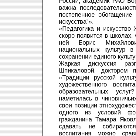
России, академик РАО Бо
важна последовательност
постепенное обогащение 
искусства”».
«Педагогика и искусство 
скоро появится в школах
ней Борис Михайлови
национальных культур в
сохранении единого культу
Жаркая дискуссия раз
Шпикаловой, доктором п
«Традиции русской куль
художественного воспи
образовательных услу
наметилась в чиновничьих
свои позиции этнохудожес
одного из условий фо
гражданина Тамара Яковл
сдавать не собираются
воспитания можно срав