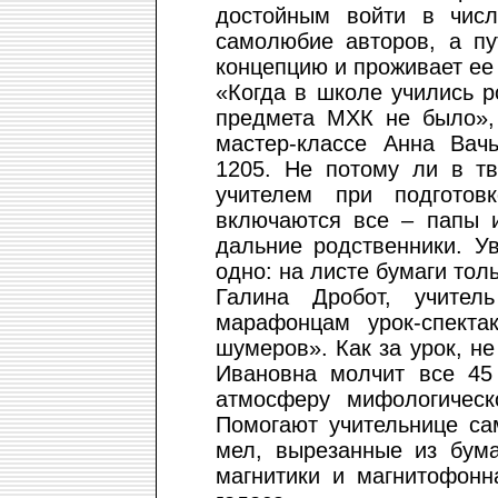
достойным войти в чис
самолюбие авторов, а пу
концепцию и проживает ее 
«Когда в школе учились р
предмета МХК не было»,
мастер-классе Анна Вач
1205. Не потому ли в тв
учителем при подготов
включаются все – папы 
дальние родственники. У
одно: на листе бумаги толь
Галина Дробот, учите
марафонцам урок-спект
шумеров». Как за урок, не
Ивановна молчит все 45 
атмосферу мифологическ
Помогают учительнице са
мел, вырезанные из бума
магнитики и магнитофонн