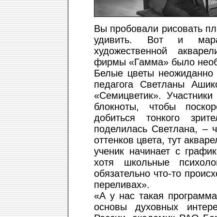
Вы пробовали рисовать пл
удивить. Вот и мара
художественной акваре
фирмы «Гамма» было необ
Белые цветы неожиданно 
педагога Светланы Ашико
«Семицветик». Участники
блокноты, чтобы поско
добиться тонкого зрит
поделилась Светлана, – 
оттенков цвета, тут акваре
ученик начинает с графи
хотя школьные психол
обязательно что-то происх
переливах».
«А у нас такая программ
основы духовных интер