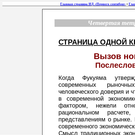
Главная страница ИД «Первого сентября»
•
Гла
Четвертая тетр
СТРАНИЦА ОДНОЙ К
Вызов но
Послеслов
Когда Фукуяма утвер
современных рыночны
человеческого доверия и ч
в современной экономи
фактором, нежели отн
рациональном расчете,
представлениям о рынке. 
современного экономичес
Смысл традиционных экон