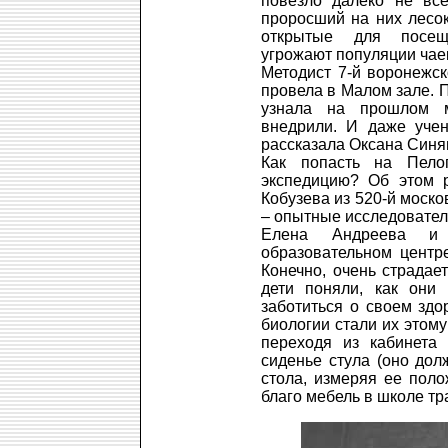
повезло далеко не вс
проросший на них лесок
открытые для посещ
угрожают популяции чае
Методист 7-й воронежс
провела в Малом зале. П
узнала на прошлом 
внедрили. И даже учен
рассказала Оксана Синяг
Как попасть на Пело
экспедицию? Об этом 
Кобузева из 520-й моско
– опытные исследовател
Елена Андреева и
образовательном центр
Конечно, очень страдае
дети поняли, как они 
заботиться о своем здо
биологии стали их этому
переходя из кабинета 
сиденье стула (оно дол
стола, измеряя ее поло
благо мебель в школе т