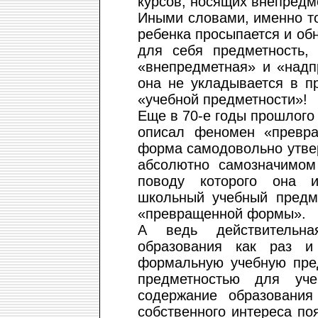
курсов, носящих внепредм
Иными словами, именно то
ребенка просыпается и об
для себя предметность, 
«внепредметная» и «надп
она не укладывается в п
«учебной предметности»!
Еще в 70-е годы прошлог
описал феномен «превр
форма самодовольно утве
абсолютно самозначимом
поводу которого она и
школьный учебный предм
«превращенной формы».
А ведь действительна
образования как раз и
формальную учебную пред
предметностью для уче
содержание образования
собственного интереса п