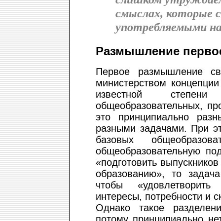
смыслах, которые 
употребляемыми н
Размышление первое
Первое размышление св
министерством концепции
известной степени 
общеобразовательных, пр
это принципиально разн
разными задачами. При эт
базовых общеобразов
общеобразовательную под
«подготовить выпускнико
образованию», то задача
чтобы «удовлетворить 
интересы, потребности и с
Однако такое разделен
потому принципиально нет