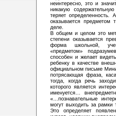
неинтересно, это и значи
никакую содержательную
теряет определенность. 
оказывается предметом 
деле.
В общем и целом это мет
степени оказывается пре
форма школьной, уче
«предметом» подразуме
способен и желает видет
ребенку в качестве внеш
официальном письме Мини
потрясающая фраза, кас
тогда, когда речь заход
которого является интер
именуется… внепредмет
«…познавательные интер
могут выходить за рамки
Это определяет появле