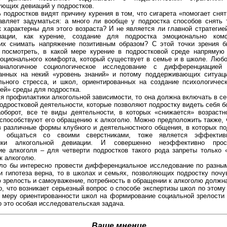
ующих девиаций у подростков.
% подростков видят причину курения в том, что сигарета «помогает сня
авляет задуматься: а много ли вообще у подростка способов снять 
к характерны для этого возраста? И не является ли главной стратегие
иации, как курение, создание для подростка эмоционально ком
их снимать напряжение позитивным образом? С этой точки зрения 
посмотреть, в какой мере курение в подростковой среде напрямую
оционального комфорта, который существует в семье и в школе. Люб
аналогичное социологическое исследование с дифференциацией
анных на некий «уровень знаний» и потому поддерживающих ситуац
льного стресса, и школ, ориентированных на создание психологичес
й» среды для подростка.
ся профилактики алкогольной зависимости, то она должна включать в с
подростковой деятельности, которые позволяют подростку видеть себя 
оборот, все те виды деятельности, в которых «снижается» возрастн
 способствуют его обращению к алкоголю. Можно предположить также, 
в различные формы клубного и деятельностного общения, в которых по
о общаться со своими сверстниками, тоже является эффектив
ики алкогольной девиации. И совершенно неэффективно прос
ие алкоголя – для четверти подростков такого рода запреты только 
к алкоголю.
ло бы интересно провести дифференциальное исследование по разны
и гипотеза верна, то в школах и семьях, позволяющих подростку почу
 зрелость и самоуважение, потребность в обращении к алкоголю должна
о, что возникает серьезный вопрос о способе экспертизы школ по этому
 меру ориентированности школ на формирование социальной зрелости
о это особая исследовательская задача.
Ваше мнение