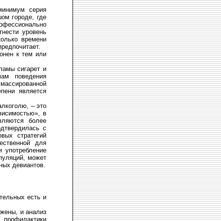
минимум серия
ом городе, где
офессионально
тнести уровень
колько времени
предпочитает.
онен к тем или
ламы сигарет и
мам поведения
массированной
епени является
алкоголю, – это
висимостью», в
вляются более
одтвердилась с
овых стратегий
ественной для
и употребление
пуляций, может
ных девиантов.
ательных есть и
ажены, и анализ
 профилактики