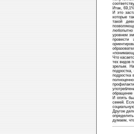
соответств
Итак, 69,1
И это заст
которые та
такой дев
позволяющ
любопытно 
уровнем эм
провести 
ориентиров
образовате
«понимающе
Что касает
тех видов 
зрелым. На
подростка,
подростка 
полноценн
профилакт
употреблен
обращение 
И опять бы
семей. Есл
социальную
Другое дел
определить
думаем, чт