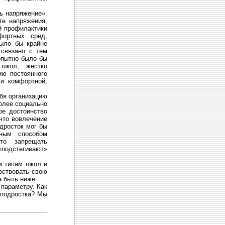
ть напряжение».
те напряжения,
й профилактики
фортных сред,
было бы крайне
 связано с тем
опытно было бы
 школ, жестко
ию постоянного
ки комфортной,
ебя организацию
более социально
ое достоинство
что вовлечение
дросток мог бы
ным способом
то запрещать
«подстегивают»
м типам школ и
вствовать свою
 быть ниже.
 параметру. Как
 подростка? Мы