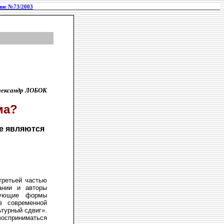
ие №73/2003
лександр ЛОБОК
ма?
не являются
третьей частью
ании и авторы
твующие формы
в современной
ьтурный сдвиг».
 восприниматься