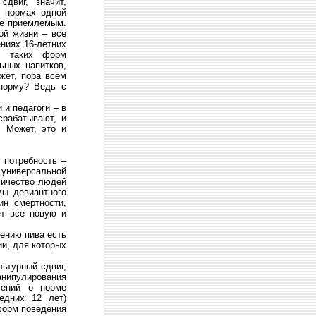
двиг, значит,
в нормах одной
не приемлемым.
ой жизни – все
ниях 16-летних
и» таких форм
ьных напитков,
жет, пора всем
 норму? Ведь с
.
 и педагоги – в
срабатывают, и
. Может, это и
 потребность –
й универсальной
личество людей
мы девиантного
ин смертности,
ет все новую и
лению пива есть
ии, для которых
льтурный сдвиг,
нипулирования
лений о норме
едних 12 лет)
форм поведения