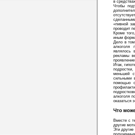
в средства
Чтобы под
дополнител
отсутству
сделанными
«пивной за
проводит п
Кроме того
иным форма
Дело в том
алкоголя 
являлось 
рекламы ве
проявление
Итак, гипот
подростки,
меньшей с
сильными в
помощью с
профилакт
подростков
алкоголя п
оказаться 
Что мож
Вместе с т
другие мот
Эти другие
полученны