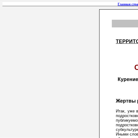
Главная стр
ТЕРРИТ
Курение
Жертвы 
Итак, уже 
подростко
публикуем
подростко
субкультуре
Иными слов