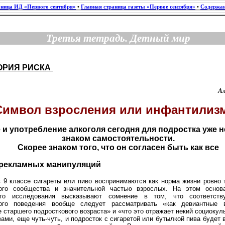
аница ИД «Первого сентября»
•
Главная страница газеты «Первое сентября»
•
Содержан
Третья тетрадь. Детный мир
ОРИЯ РИСКА
А
Символ взросления или инфантилиз
 и употребление алкоголя сегодня для подростка уже 
знаком самостоятельности.
Скорее знаком того, что он согласен быть как все
рекламных манипуляций
в 9 классе сигареты или пиво воспринимаются как норма жизни ровно 
вого сообщества и значительной частью взрослых. На этом основ
ого исследования высказывают сомнение в том, что соответс
вого поведения вообще следует рассматривать «как девиантные 
 старшего подросткового возраста» и «что это отражает некий социокул
ами, еще чуть-чуть, и подросток с сигаретой или бутылкой пива будет