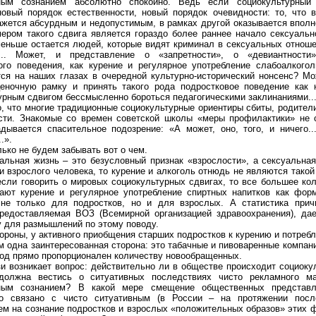
ным сознанием абсолютно спокойно. Ведь если социокультурный с
новый порядок естественности, новый порядок очевидности: то, что 
ажется абсурдным и недопустимым, в рамках другой оказывается впол
ером такого сдвига является гораздо более раннее начало сексуальн
еньше остается людей, которые видят криминал в сексуальных отноше
в... Может, и представление о «запретности», о «девиантност
ого поведения, как курение и регулярное употребление слабоалкогол
ся на наших глазах в очередной культурно-исторический нонсенс? Мо
еночную рамку и принять такого рода подростковое поведение как
урным сдвигом бессмысленно бороться педагогическими заклинаниями..
, что многие традиционные социокультурные ориентиры сбиты, родители
сти. Знакомые со времен советской школы «меры профилактики» не 
адывается спасительное подозрение: «А может, оно, того, и ничего..
.».
ько не будем забывать вот о чем.
альная жизнь – это безусловный признак «взрослости», а сексуальная
и взрослого человека, то курение и алкоголь отнюдь не являются тако
если говорить о мировых социокультурных сдвигах, то все большее ко
ают курение и регулярное употребление спиртных напитков как фор
не только для подростков, но и для взрослых. А статистика прич
редоставляемая ВОЗ (Всемирной организацией здравоохранения), да
 для размышлений по этому поводу.
тороны, у активного приобщения старших подростков к курению и потреб
м одна заинтересованная сторона: это табачные и пивоваренные компан
од прямо пропорционален количеству новообращенных.
зи возникает вопрос: действительно ли в обществе происходит социоку
должна вестись о ситуативных последствиях чисто рекламного ма
ным сознанием? В какой мере смещение общественных представ
го связано с чисто ситуативным (в России – на протяжении посл
ем на сознание подростков и взрослых «положительных образов» этих 