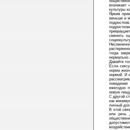
обществен
возникает 
культуры к
Ярким прим
меньше и м
подростко
подростков
превращает
сменить оц
социокульт
Несомненно
растерянно
тогда закр
нормально..
Давайте тол
Если сексу
норма жизн
нормой. И 
рассматрив
поведения 
ежегодно п
новую пищу
С другой с
как миниму
личный дох
В этой свя
или речь 
обществен
допустимо
воздействи