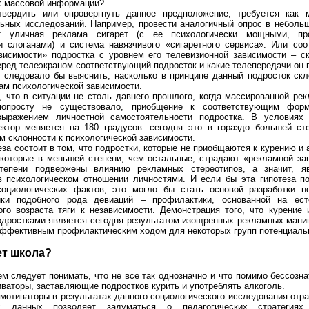
х массовой информации?
твердить или опровергнуть данное предположение, требуется как 
ьных исследований. Например, провести аналогичный опрос в небольш
ет уличная реклама сигарет (с ее психологически мощными, пр
 слоганами) и система навязчивого «сигаретного сервиса». Или соо
висимости» подростка с уровнем его телевизионной зависимости – с
еред телеэкраном соответствующий подросток и какие телепередачи он 
, следовало бы выяснить, насколько в принципе данный подросток скл
м психологической зависимости.
, что в ситуации не столь давнего прошлого, когда массированной рек
попросту не существовало, приобщение к соответствующим фор
выражением личностной самостоятельности подростка. В условиях 
ктор меняется на 180 градусов: сегодня это в гораздо большей ст
м склонности к психологической зависимости.
еза состоит в том, что подростки, которые не приобщаются к курению и 
 которые в меньшей степени, чем остальные, страдают «рекламной за
тепени подвержены влиянию рекламных стереотипов, а значит, я
 психологическом отношении личностями. И если бы эта гипотеза п
оциологических фактов, это могло бы стать основой разработки н
ики подобного рода девиаций – профилактики, основанной на ест
ого возраста тяги к независимости. Демонстрация того, что курение 
одростками является сегодня результатом изощренных рекламных мани
эффективным профилактическим ходом для некоторых групп потенциаль
ет школа?
ем следует понимать, что не все так однозначно и что помимо бессозн
иваторы, заставляющие подростков курить и употреблять алкоголь.
 мотиваторы в результатах данного социологического исследования отр
х данных позволяет задуматься о педагогических стратегиях