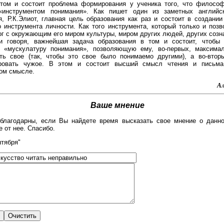
этом и состоит проблема формирования у ученика того, что филосо
«инструментом понимания». Как пишет один из заметных английск
я, Р.К.Элиот, главная цель образования как раз и состоит в создании
о инструмента личности. Как того инструмента, который только и позв
ог с окружающим его миром культуры, миром других людей, других созн
и говоря, важнейшая задача образования в том и состоит, чтобы 
ю «мускулатуру понимания», позволяющую ему, во-первых, максима
ть свое (так, чтобы это свое было понимаемо другими), а во-вто
ировать чужое. В этом и состоит высший смысл чтения и письма
ом смысле.
А
Ваше мнение
лагодарны, если Вы найдете время высказать свое мнение о данно
 от нее. Спасибо.
нтября"