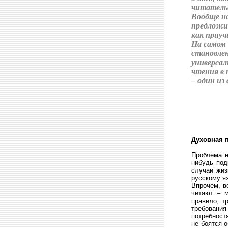
читатель
Вообще на
предложит
как приуч
На самом 
становлен
универса
чтения в 
– один из
Духовная 
Проблема н
нибудь под
случаи жиз
русскому я
Впрочем, в
читают – м
правило, т
требовани
потребност
не боятся 