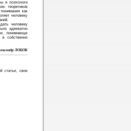
фы и психологи
их теоретиков
 понимания как
оляет человеку
аний.
дать человеку
льно адекватно
рых, понимающе
 в собственно
лександр ЛОБОК
й статье, свое