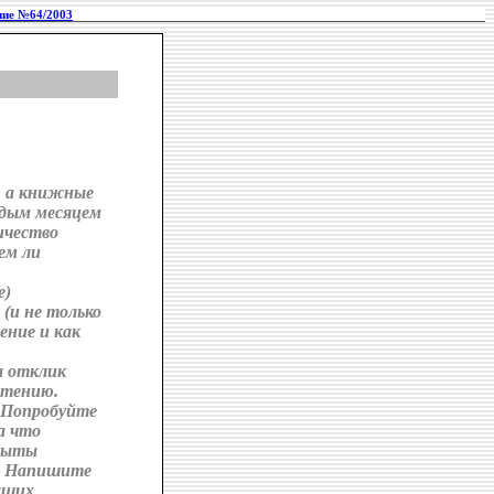
ие №64/2003
, а книжные
ждым месяцем
ичество
ем ли
е)
(и не только
ение и как
а отклик
чтению.
 Попробуйте
а что
пыты
м? Напишите
аших