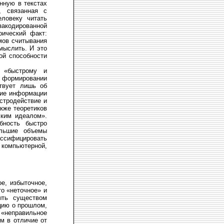
нную в текстах
, связанная с
ловеку читать
закодированной
рический факт:
мов считывания
мыслить. И это
ой способности
к «быстрому и
 формировании
ствует лишь об
ние информации
стродействие и
кже теоретиков
ским идеалом».
бность быстро
ольшие объемы
ассифицировать
 компьютерной,
е, избыточное,
о «неточное» и
ыть существом
ацию о прошлом,
 «неправильное
м в отличие от