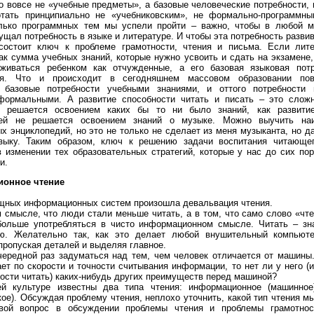
то вовсе не «учебные предметы», а базовые человеческие потребности, 
отать принципиально не «учебниковским», не формально-программн
олько программных тем мы успели пройти – важно, чтобы в любой 
ущал потребность в языке и литературе. И чтобы эта потребность разви
состоит ключ к проблеме грамотности, чтения и письма. Если лит
ак сумма учебных знаний, которые нужно усвоить и сдать на экзамене,
еживаться ребенком как отчужденные, а его базовая языковая пот
ся. Что и происходит в сегодняшнем массовом образовании по
 базовые потребности учебными знаниями, и оттого потребности 
формальными. А развитие способности читать и писать – это слож
е решается освоением каких бы то ни было знаний, как развити
тей не решается освоением знаний о музыке. Можно выучить наи
х энциклопедий, но это не только не сделает из меня музыканта, но д
зыку. Таким образом, ключ к решению задачи воспитания читающе
в изменении тех образовательных стратегий, которые у нас до сих по
и.
онное чтение
щных информационных систем произошла девальвация чтения.
м смысле, что люди стали меньше читать, а в том, что само слово «чт
ольше употребляться в чисто информационном смысле. Читать – зн
ю. Желательно так, как это делает любой внушительный компьюте
 пропуская деталей и выделяя главное.
чередной раз задуматься над тем, чем человек отличается от машины.
ет по скорости и точности считывания информации, то нет ли у него (и
ности читать) каких-нибудь других преимуществ перед машиной?
ей культуре известны два типа чтения: информационное (машинно
кое). Обсуждая проблему чтения, неплохо уточнить, какой тип чтения м
вой вопрос в обсуждении проблемы чтения и проблемы грамотнос