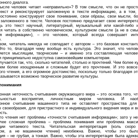
нного диалога.
ысле человек читает «неправильно»? В том смысле, что он не прост
екст и реконструирует заложенную в тексте информацию, а в том, 
остоянно конструирует свое понимание, свои образы, свои мысли, б
 заложенного в тексте. Человек постоянно предлагает свою интерпрет
дь это текст научный, литературный, музыкальный или какой-либо и
я читать в собственно человеческом, культурном смысле (а не в см
ия информации»), – это человек, который всегда совершает инт
.
зом, читатель никогда не совпадает с автором – это базовая констант
Это то, благодаря чему вообще есть культура. Это значит, что челов
ляется мыслящим, творческим – и именно эта составляющая челове
я принципиально недоступна самоновейшим компьютерам.
лучается так, что, сколько читателей, столько и прочтений. Чем более к
тем более изощренным и сложным будет его прочтение. И это вовсе
ого чтения, а его огромное достоинство, поскольку только благодаря э
казывается возможно творческое развитие культуры.
понимания
нная неточность считывания окружающего мира – это основа того, ч
альностью восприятия, личностным миром человека. И наоб
онное считывание машинного типа не оставляет пространства для 
о своеобразия, для пристрастного и индивидуального видения мира и вс
сть.
о чтения нет проблемы «точности считывания информации»; зато у нег
олее сложная проблема – проблема понимания или проблема макси
ации читаемого текста. Читательская интерпретация (коль скор
ком, а не машинном чтении) неизбежна. Важно, чтобы это бы
ция – не грубая, а тонкая. Важно, чтобы эта интерпретация была адек