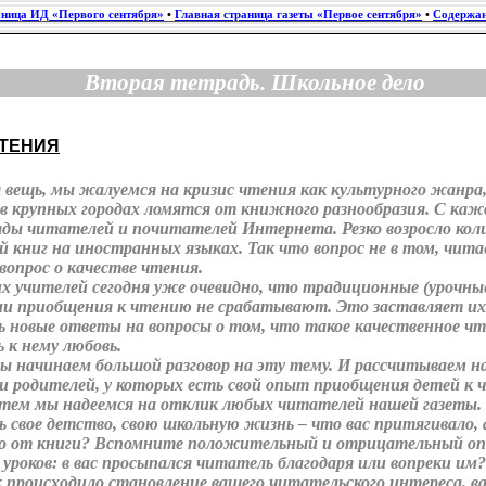
аница ИД «Первого сентября»
•
Главная страница газеты «Первое сентября»
•
Содержан
Вторая тетрадь. Школьное дело
ЧТЕНИЯ
вещь, мы жалуемся на кризис чтения как культурного жанра
в крупных городах ломятся от книжного разнообразия. С ка
ды читателей и почитателей Интернета. Резко возросло кол
 книг на иностранных языках. Так что вопрос не в том, чита
 вопрос о качестве чтения.
х учителей сегодня уже очевидно, что традиционные (урочны
и приобщения к чтению не срабатывают. Это заставляет их 
ь новые ответы на вопросы о том, что такое качественное чт
 к нему любовь.
ы начинаем большой разговор на эту тему. И рассчитываем н
и родителей, у которых есть свой опыт приобщения детей к 
 тем мы надеемся на отклик любых читателей нашей газеты.
 свое детство, свою школьную жизнь – что вас притягивало, 
о от книги? Вспомните положительный и отрицательный о
уроков: в вас просыпался читатель благодаря или вопреки и
к происходило становление вашего читательского интереса, в