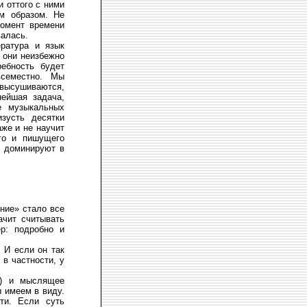
и оттого с ними
ым образом. Не
момент времени
валась.
ература и язык
 они неизбежно
ребность будет
всеместно. Мы
высушиваются,
нейшая задача,
е музыкальных
зусть десятки
аже и не научит
го и пишущего
р доминируют в
ение» стало все
ачит считывать
р: подробно и
 И если он так
 в частности, у
е) и мыслящее
ы имеем в виду.
ти. Если суть