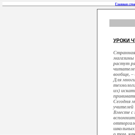
Главная стр
УРОКИ 
Странная 
магазины 
растут ря
читателей
вообще, –
Для многи
технологи
их) искат
прививать
Сегодня м
учителей 
Вместе с
вспомнить
отторгал
школьных 
о том, ка