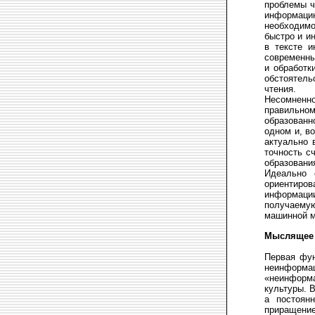
проблемы ч
информаци
необходим
быстро и и
в тексте и
современны
и обработк
обстоятель
чтения.
Несомненн
правильно
образованн
одном и, в
актуально 
точность с
образовани
Идеально 
ориентиро
информации
получаемую
машинной м
Мыслящее 
Первая фун
неинформац
«неинформ
культуры. 
а постоян
приращение