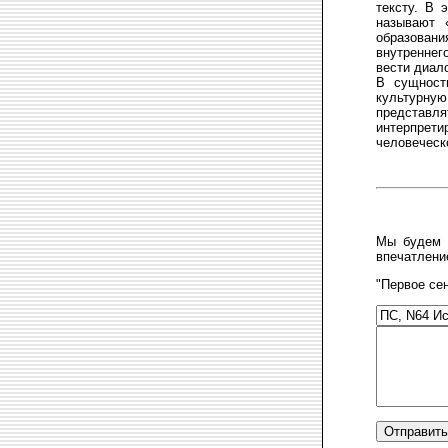
тексту. В 
называют 
образовани
внутреннег
вести диал
В сущност
культурну
представля
интерпрет
человеческ
Мы будем б
впечатление
"Первое се