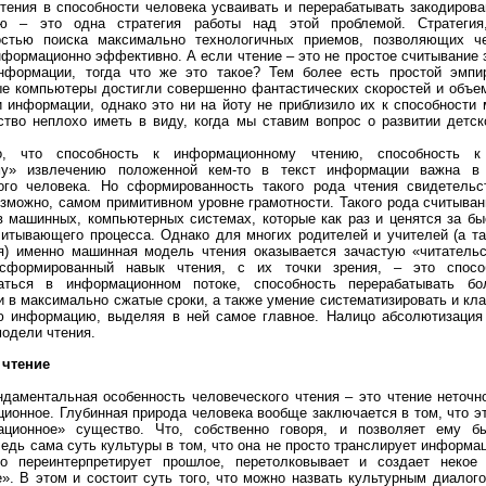
тения в способности человека усваивать и перерабатывать закодирова
ю – это одна стратегия работы над этой проблемой. Стратегия
остью поиска максимально технологичных приемов, позволяющих че
нформационно эффективно. А если чтение – это не простое считывание 
нформации, тогда что же это такое? Тем более есть простой эмпи
е компьютеры достигли совершенно фантастических скоростей и объе
и информации, однако это ни на йоту не приблизило их к способности 
ство неплохо иметь в виду, когда мы ставим вопрос о развитии детск
о, что способность к информационному чтению, способность 
му» извлечению положенной кем-то в текст информации важна в
ого человека. Но сформированность такого рода чтения свидетель
озможно, самом примитивном уровне грамотности. Такого рода считыва
в машинных, компьютерных системах, которые как раз и ценятся за бы
читывающего процесса. Однако для многих родителей и учителей (а та
я) именно машинная модель чтения оказывается зачастую «читатель
сформированный навык чтения, с их точки зрения, – это спосо
ваться в информационном потоке, способность перерабатывать б
 в максимально сжатые сроки, а также умение систематизировать и кл
 информацию, выделяя в ней самое главное. Налицо абсолютизация
одели чтения.
чтение
даментальная особенность человеческого чтения – это чтение неточно
ионное. Глубинная природа человека вообще заключается в том, что эт
ационное» существо. Что, собственно говоря, и позволяет ему б
Ведь сама суть культуры в том, что она не просто транслирует информ
но переинтерпретирует прошлое, перетолковывает и создает некое
». В этом и состоит суть того, что можно назвать культурным диалого