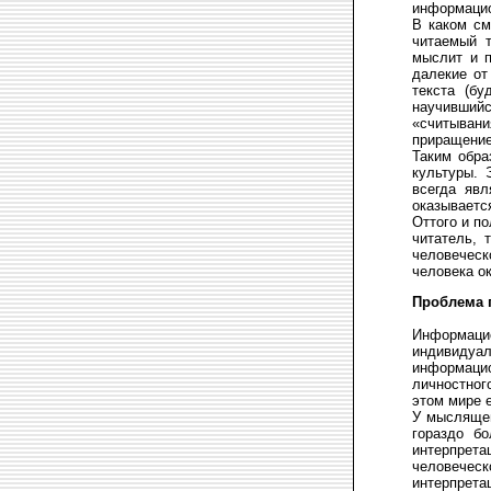
информацио
В каком см
читаемый т
мыслит и п
далекие от
текста (бу
научившийс
«считыван
приращение
Таким обра
культуры. 
всегда яв
оказываетс
Оттого и по
читатель, 
человеческ
человека о
Проблема 
Информацио
индивиду
информаци
личностног
этом мире е
У мыслящег
гораздо б
интерпрет
человечес
интерпрета