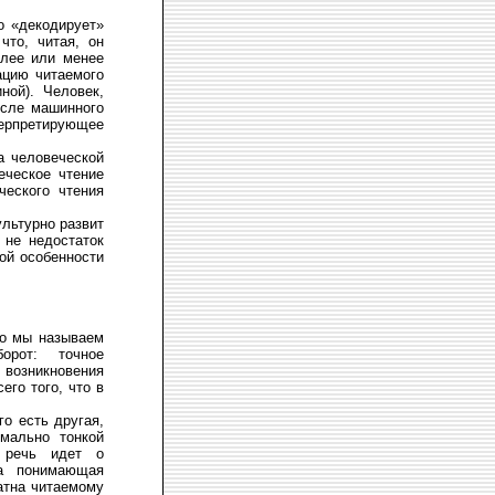
о «декодирует»
что, читая, он
олее или менее
ацию читаемого
ной). Человек,
ысле машинного
ерпретирующее
а человеческой
еческое чтение
ческого чтения
ультурно развит
 не недостаток
той особенности
то мы называем
орот: точное
возникновения
его того, что в
о есть другая,
мально тонкой
о речь идет о
ла понимающая
ватна читаемому