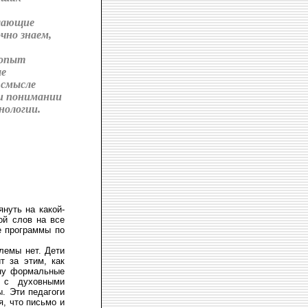
елающие
чно знаем,
 опыт
ые
 смысле
 и понимании
нологии.
нуть на какой-
ой слов на все
е программы по
блемы нет. Дети
т за этим, как
ону формальные
 с духовными
. Эти педагоги
я, что письмо и