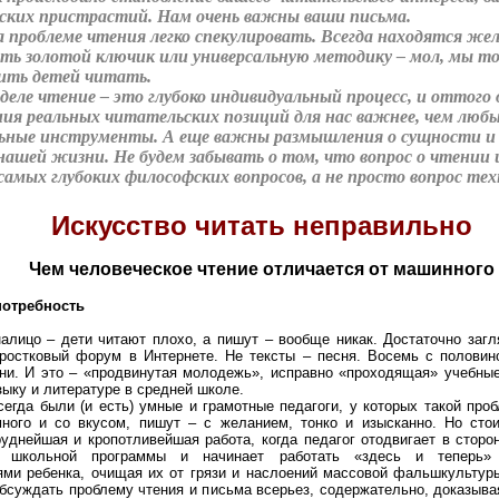
ских пристрастий. Нам очень важны ваши письма.
 проблеме чтения легко спекулировать. Всегда находятся ж
ь золотой ключик или универсальную методику – мол, мы то
ить детей читать.
деле чтение – это глубоко индивидуальный процесс, и оттого
ия реальных читательских позиций для нас важнее, чем люб
льные инструменты. А еще важны размышления о сущности и
нашей жизни. Не будем забывать о том, что вопрос о чтении
 самых глубоких философских вопросов, а не просто вопрос тех
Искусство читать неправильно
Чем человеческое чтение отличается от машинного
потребность
алицо – дети читают плохо, а пишут – вообще никак. Достаточно загля
ростковый форум в Интернете. Не тексты – песня. Восемь с половин
ни. И это – «продвинутая молодежь», исправно «проходящая» учебны
зыку и литературе в средней школе.
сегда были (и есть) умные и грамотные педагоги, у которых такой про
ного и со вкусом, пишут – с желанием, тонко и изысканно. Но стои
руднейшая и кропотливейшая работа, когда педагог отодвигает в стор
я школьной программы и начинает работать «здесь и теперь»
ями ребенка, очищая их от грязи и наслоений массовой фальшкультуры
обсуждать проблему чтения и письма всерьез, содержательно, доказыва