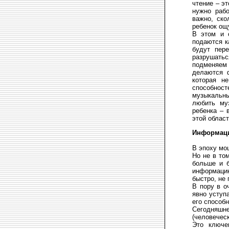
чтение – э
нужно раб
важно, ск
ребенок ощ
В этом и 
подаются к
будут пер
разрушать
подменяем
делаются 
которая н
способнос
музыкальны
любить му
ребенка – 
этой област
Информаци
В эпоху мо
Но не в то
больше и б
информаци
быстро, не
В пору в о
явно уступа
его способ
Сегодняшн
(человечес
Это ключе