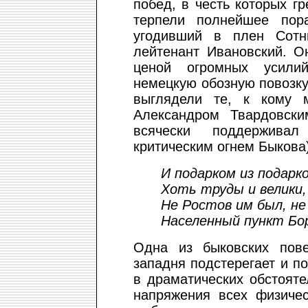
побед, в честь которых г
терпели полнейшее пор
угодивший в плен Сотн
лейтенант Ивановский. О
ценой огромных усилий
немецкую обозную повозку
выглядели те, к кому 
Александром Твардовски
всячески поддержива
критическим огнем Быкова)
И подарком из подарко
Хоть труды и велики,
Не Ростов им был, не
Населенный пункт Бор
Одна из быковских пове
западня подстерегает и по
в драматических обстояте
напряжения всех физичес