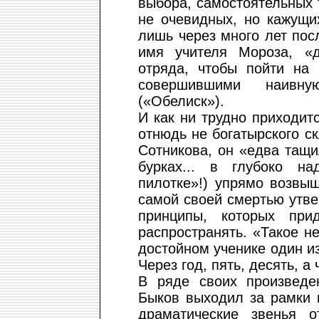
выбора, самостоятельных 
не очевидных, но кажущи
лишь через много лет по
имя учителя Мороза, «д
отряда, чтобы пойти на 
совершившими наивн
(«Обелиск»).
И как ни трудно приходит
отнюдь не богатырского с
Сотникова, он «едва тащи
бурках... в глубоко н
пилотке»!) упрямо возвы
самой своей смертью утв
принципы, которых при
распространять. «Такое не
достойном ученике один из
Через год, пять, десять, а
В ряде своих произведе
Быков выходил за рамки 
драматические звенья о