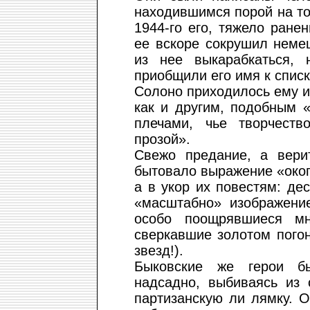
находившимся порой на то
1944-го его, тяжело ранен
ее вскоре сокрушил немец
из нее выкарабкаться,
приобщили его имя к списк
Солоно приходилось ему и
как и другим, подобным 
плечами, чье творчеств
прозой».
Свежо предание, а вери
бытовало выражение «окоп
а в укор их повестям: дес
«масштабно» изображение
особо поощрявшиеся мн
сверкавшие золотом погон
звезд!).
Быковские же герои бы
надсадно, выбиваясь из
партизанскую ли лямку. 