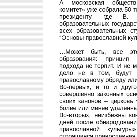
А московская обществе
комитет» уже собрала 50 
президенту, где В.
образовательных государ
всех образовательных с
“Основы православной кул
…Может быть, все это
образования: принцип 
подхода не терпит. И не 
дело не в том, будут 
православному обряду или
Во-первых, и то и друг
совершенно законных осн
своих канонов – церковь 
более или менее удаленны
Во-вторых, неизбежны ко
дней после обнародовани
православной культур
строящаяся православная 