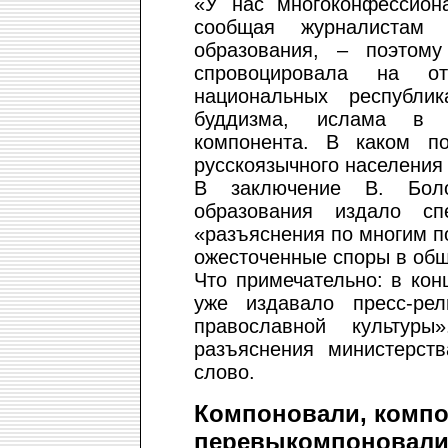
«У нас многоконфессиона
сообщая журналистам 
образования, – поэтому
спровоцировала на от
национальных республи
буддизма, ислама в ра
компонента. В каком п
русскоязычного населения
В заключение В. Боло
образования издало сп
«разъяснения по многим п
ожесточенные споры в общ
Что примечательно: в ко
уже издавало пресс-ре
православной культу
разъяснения министерст
слово.
Компоновали, компо
перевыкомпоновал