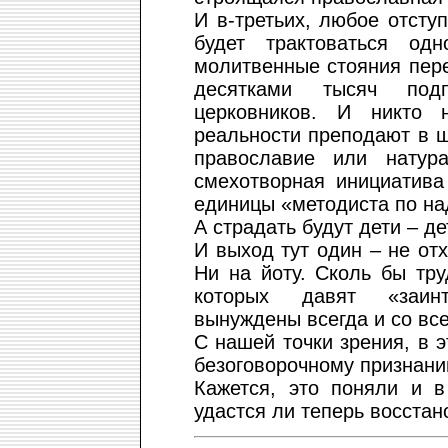
И в-третьих, любое отсту
будет трактоваться од
молитвенные стояния пер
десятками тысяч подп
церковников. И никто 
реальности преподают в ш
православие или натур
смехотворная инициатива
единицы «методиста по над
А страдать будут дети – де
И выход тут один – не от
Ни на йоту. Сколь бы тр
которых давят «заинт
вынуждены всегда и со вс
С нашей точки зрения, в 
безоговорочному признани
Кажется, это поняли и в
удастся ли теперь восстан