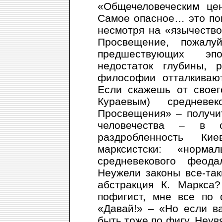
«Общечеловеческим цен
Самое опасное… это пок
несмотря на «язычество
Просвещение, пожалу
предшествующих эп
недостаток глубины, 
философии отталкиваю
Если скажешь от своег
Кураевым) средневе
Просвещения» – получит
человечества – в 
раздробленность Ки
марксистски: «норма
средневекового феода
Неужели законы все-та
абстракция К. Маркса
пофигист, мне все по 
«Давай!» – «Но если в
быть тоже по фигу. Неув