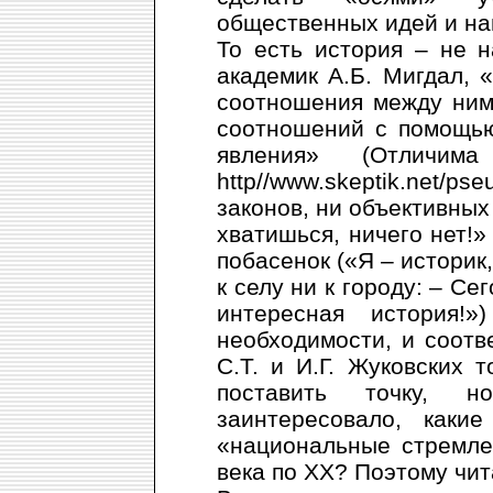
общественных идей и на
То есть история – не н
академик А.Б. Мигдал, 
соотношения между ними
соотношений с помощью
явления» (Отлич
http//www.skeptik.net/
законов, ни объективных 
хватишься, ничего нет!»
побасенок («Я – историк
к селу ни к городу: – С
интересная история!
необходимости, и соотв
С.Т. и И.Г. Жуковских 
поставить точку, н
заинтересовало, каки
«национальные стремле
века по ХХ? Поэтому чи