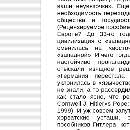
ваши неувязочки». Еще
необходимость перехода
общества и государс
(Рецензируемое пособие,
Европе? До 33-го го
цивилизация с «западн
сменилась на «вост
«западной». И чего тогд
настойчиво пропага
отыскали изящное реш
«Германия перестала
уклонилась в «язычество
не знали, а то рассерди
как стало ясно, что ре
Cornwell J. Hitler»s Pope: 
1999). И уж совсем запу
хорватские усташи,
пособников Гитлера, ко