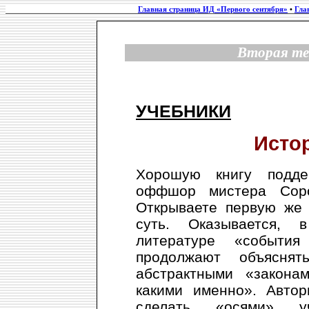
Главная страница ИД «Первого сентября»
•
Гла
Вторая те
УЧЕБНИКИ
Исто
Хорошую книгу подде
оффшор мистера Соро
Открываете первую же 
суть. Оказывается, 
литературе «события
продолжают объяснят
абстрактными «закона
какими именно». Авто
сделать «осями» уч