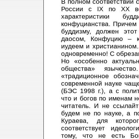
В полном соответствии 
России с IХ по ХХ ве
характеристики бу
конфуцианства. Причем 
буддизму, должен этот
даосом, Конфуцию – к
иудеем и христианином…
одновременно! С обрезан
Но «особенно актуальн
общества» язычеств
«традиционное обознач
современной науке чащ
(БЭС 1998 г.), а с пол
что и богов по именам 
читатель. И не ссылайт
будем не по науке, а п
Кураева, для котор
соответствует идеолог
тому, что не есть Бог