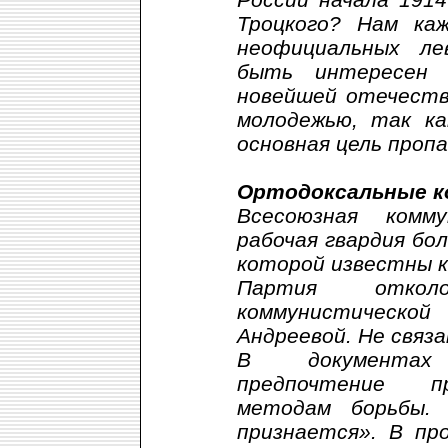
Троцкого? Нам ка
неофициальных ле
быть интересен 
новейшей отечеств
молодежью, так к
основная цель проп
Ортодоксальные 
Всесоюзная комму
рабочая гвардия бо
которой известны к
Партия откол
коммунистической
Андреевой. Не связа
В документах
предпочтение пр
методам борьбы. 
признается». В пр