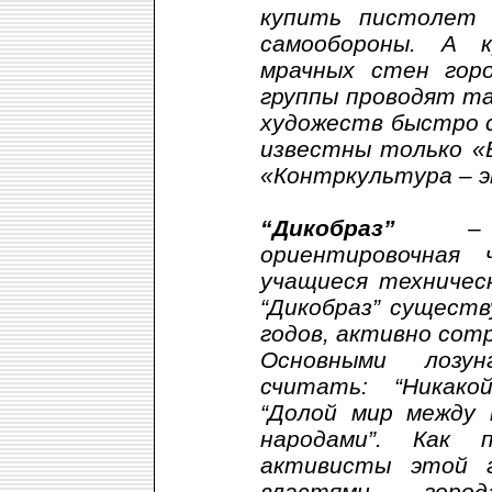
купить пистолет 
самообороны. А 
мрачных стен гор
группы проводят та
художеств быстро 
известны только «
«Контркультура – э
“Дикобраз”
– гр
ориентировочная 
учащиеся техничес
“Дикобраз” существ
годов, активно сот
Основными лозун
считать: “Никако
“Долой мир между 
народами”. Как 
активисты этой 
властями горо