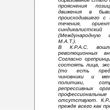
прояснения пози
движения в бы
происходившего с 
течения, ориен
синдикалист
(Международную 
М.А.Т.).
В К.Р.А.С. вош
революционных ан
Согласно оргпринц
состоять лица, эк
(то есть предп
чиновники и мен
политики, сотр
репрессивных орг
профессиональные
отсутствуют. К.Р.
прежде всего как п