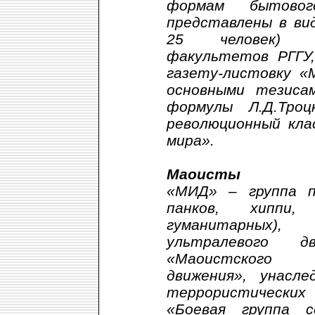
формам бытово
представлены в ви
25 человек) с
факультетов РГГУ,
газету-листовку «
основными тезиса
формулы Л.Д.Тро
революционный кла
мира».
Маоисты
«МИД» – группа п
панков, хиппи
гуманитарных),
ультралевого 
«Маоистского и
движения», унасл
террористически
«Боевая группа со