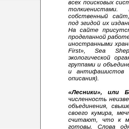
всех поисковых сис
толкиенистами
собственный сайт
под эгидой их изда
На сайте присут
проделанной работе
иностранными хран
First», Sea She
экологической орг
группами и объедин
и антифашистов 
описания).
«Лесники», или 
численность неизве
объединения, свыш
своего кумира, ме
считают, что к 
готовы. Слова од