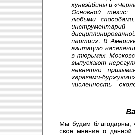
хунвэйбины и «Черн
Основной тезис:
любыми способами
инструмента
дисциплинированно
партии». В Америк
агитацию населения
в тюрьмах. Москов
выпускают нерегул
невнятно призыв
«врагами-бурж
численность – около
Ва
Мы будем благодарны, 
свое мнение о данной 