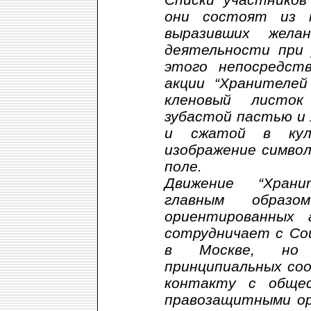
они состоят из 
выразивших жела
деятельности при 
этого непосредств
акции “Хранителей
кленовый листок
зубастой пастью и 
и сжатой в кул
изображение симво
поле.
Движение “Храни
главным образо
ориентированных 
сотрудничает с Со
в Москве, но 
принципиальных со
контакту с общес
правозащитными ор