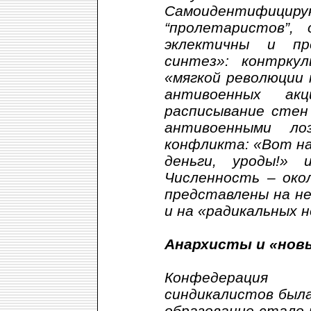
Самоидентифици
“пролетаристов”,
эклектичны и пр
синтез»: контрку
«мягкой революции
антивоенных ак
расписывание стен
антивоенными ло
конфликта: «Вот н
деньги, уроды!» 
Численность – око
представлены на не
и на «радикальных 
Анархисты и «новые
Конфедерация 
синдикалистов была
образование стало