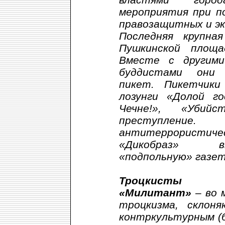
мероприятия при п
правозащитных и эк
Последняя крупна
Пушкинской площ
Вместе с другими
буддистами они 
пикет. Пикетчик
лозунги «Долой г
Чечне!», «Убий
преступление
антитеррористичес
«Дикобраз» в
«подпольную» газет
Троцкисты
«Милитант»
– во 
троцкизма, склон
контркультурным (