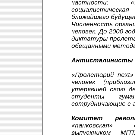
частности: «Н
социалистичес
ближайшего будуще
Численность органи
человек. До 2000 г
диктатуры пролета
обещанными метод
Антисталинисты
«Пролетарий next»
человек (приблиз
утерявшей свою д
студенты гума
сотрудничающие с 
Комитет револ
«панковская» о
выпускником МГП