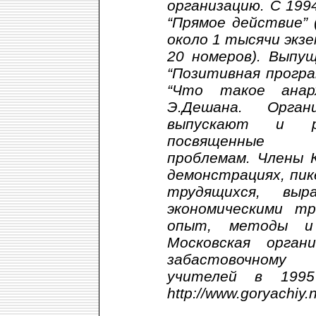
организацию. С 199
“Прямое действие” 
около 1 тысячи экзе
20 номеров). Выпу
“Позитивная програ
“Что такое анарх
Э.Дешана. Орган
выпускают и ра
посвященные с
проблемам. Члены 
демонстрациях, пи
трудящихся, вы
экономическими тр
опыт, методы и 
Московская орган
забастовочному
учителей в 1995
http://www.goryachiy.n