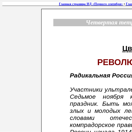
Главная страница ИД «Первого сентября»
•
Гла
Четвертая тетр
Цв
РЕВОЛ
Радикальная Росси
Участники ультрал
Седьмое ноября 
праздник. Быть мо
злых и молодых ле
словами отече
компрадорское прав
России начала 191