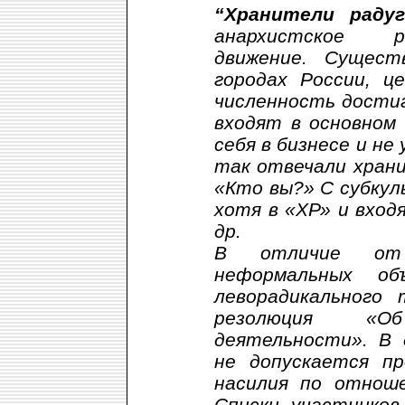
“Хранители радуг
анархистское ра
движение. Сущес
городах России, ц
численность достиг
входят в основном
себя в бизнесе и не
так отвечали хран
«Кто вы?» С субкул
хотя в «ХР» и вход
др.
В отличие от 
неформальных об
леворадикального
резолюция «О
деятельности». В 
не допускается п
насилия по отнош
Списки участников