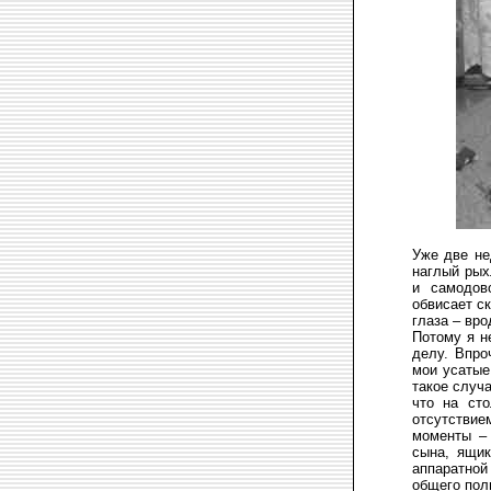
Уже две не
наглый рых
и самодов
обвисает с
глаза – вр
Потому я н
делу. Впро
мои усатые
такое случ
что на ст
отсутстви
моменты – 
сына, ящик
аппаратной 
общего пол