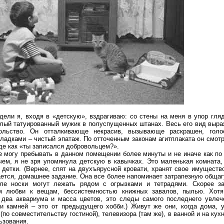
дели я, входя в «детскую», вздрагиваю: со стены на меня в упор гляд
лый татуированный мужик в полуспущенных штанах. Весь его вид выра
ольство. Он отталкивающе некрасив, вызывающе раскрашен, голо
кладками – чистый эпатаж. По отточенным законам агитплаката он смот
оде как «ты записался добровольцем?».
е могу пребывать в данном помещении более минуты и не иначе как по
чем, я не зря упомянула детскую в кавычках. Это маленькая комната,
 детки. (Вернее, спят на двухъярусной кровати, хранят свое имущество
ается, домашнее задание. Она все более напоминает затрапезную общаг
оле носки могут лежать рядом с огрызками и тетрадями. Скорее з
ем любви к вещам, бессистемностью книжных завалов, пылью. Хотя
два аквариума и масса цветов, это следы самого последнего увле
и камней – это от предыдущего хобби.) Живут же они, когда дома, 
(по совместительству гостиной), телевизора (там же), в ванной и на кухн
ьзования.