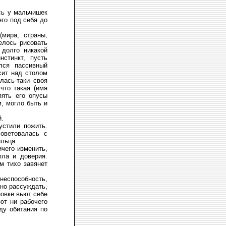
ась у мальчишек
его под себя до
(мира, страны,
елось рисовать
 долго никакой
стинкт, пусть
ался пассивный
сит над столом
лась-таки своя
что такая (имя
пять его опусы
м, могло быть и
й.
устили пожить.
оветовалась с
ильца.
ичего изменить,
пла и доверия.
м тихо завянет
способность,
но рассуждать,
овке вьют себе
ют ни рабочего
ду обитания по