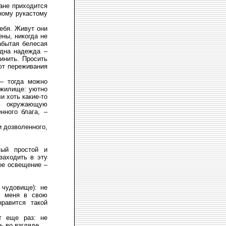
ане приходится
ному рукастому
ебя. Живут они
ны, никогда не
абытая белесая
одна надежда –
инить. Просить
ают переживания
– тогда можно
 жилище: уютно
и хоть какие-то
ть окружающую
нного блага, –
и дозволенного,
мый простой и
заходить в эту
ое освещение –
 чудовище): не
ь меня в свою
равится такой
т еще раз: не
ь во взгляде.