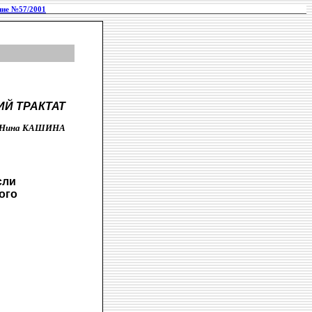
ие №57/2001
Й ТРАКТАТ
Нина КАШИНА
сли
ого