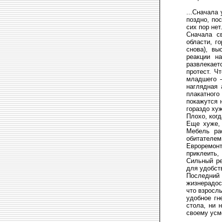
...Сначала
поздно, по
сих пор нет
Сначала св
области, г
снова), вы
реакции н
развлекае
протест. Ч
младшего –
наглядная 
плакатного
покажутся 
гораздо хуж
Плохо, когд
Еще хуже, 
Мебель ра
обитателем
Евроремонт
приклеить,
Сильный ре
для удобст
Последний
жизнерадос
что взросл
удобное гн
стола, ни 
своему усм