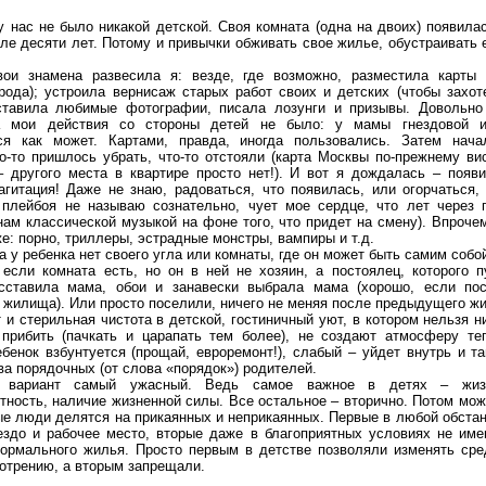
 у нас не было никакой детской. Своя комната (одна на двоих) появил
сле десяти лет. Потому и привычки обживать свое жилье, обустраивать 
.
ои знамена развесила я: везде, где возможно, разместила карты 
орода); устроила вернисаж старых работ своих и детских (чтобы захот
ставила любимые фотографии, писала лозунги и призывы. Довольно
а мои действия со стороны детей не было: у мамы гнездовой ин
тся как может. Картами, правда, иногда пользовались. Затем нач
то-то пришлось убрать, что-то отстояли (карта Москвы по-прежнему ви
 другого места в квартире просто нет!). И вот я дождалась – появи
агитация! Даже не знаю, радоваться, что появилась, или огорчаться, 
 плейбоя не называю сознательно, чует мое сердце, что лет через 
нам классической музыкой на фоне того, что придет на смену). Впроче
е: порно, триллеры, эстрадные монстры, вампиры и т.д.
а у ребенка нет своего угла или комнаты, где он может быть самим собо
если комната есть, но он в ней не хозяин, а постоялец, которого п
сставила мама, обои и занавески выбрала мама (хорошо, если пос
 жилища). Или просто поселили, ничего не меняя после предыдущего ж
 и стерильная чистота в детской, гостиничный уют, в котором нельзя н
 прибить (пачкать и царапать тем более), не создают атмосферу те
бенок взбунтуется (прощай, евроремонт!), слабый – уйдет внутрь и та
ва порядочных (от слова «порядок») родителей.
 вариант самый ужасный. Ведь самое важное в детях – жизне
тность, наличие жизненной силы. Все остальное – вторично. Потом мож
ые люди делятся на прикаянных и неприкаянных. Первые в любой обстан
ездо и рабочее место, вторые даже в благоприятных условиях не име
нормального жилья. Просто первым в детстве позволяли изменять сре
отрению, а вторым запрещали.