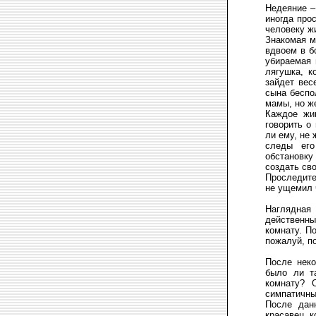
Недеяние –
иногда про
человеку ж
Знакомая м
вдвоем в б
убираемая 
лягушка, к
зайдет вес
сына беспо
мамы, но же
Каждое жи
говорить о
ли ему, не 
следы его
обстановку
создать св
Проследите
не ущемил 
Наглядная
действенны
комнату. П
пожалуй, по
После неко
было ли т
комнату? 
симпатичны
После дан
красавец, к