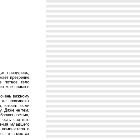
ит, прищурясь,
жает презрение
е потное тело
рит мне прямо в
 очень важному
 где проживают
, готовят, если
у. Даже не тем,
аброшенностью,
 есть светлые
чения младшего
у компьютера в
е, т.е. в местах