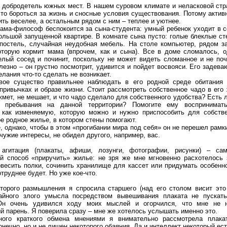
 добродетель южных мест. В нашем суровом климате и неласковой стр
сто бороться за жизнь и сносные условия существования. Потому актив
ить веселее, а остальным рядом с ним – теплее и уютнее.
ама-философ беспокоится за сына-студента: умный ребенок уходит в с
ольшой запущенной квартире. В комнате сына пусто: голые блеклые сте
постель, случайная неудобная мебель. На столе компьютер, рядом з
оторую кормит мама (впрочем, как и сына). Все в доме сломалось, 
елый сосед и починит, поскольку не может видеть сломанное и не поч
лезно – он грустно посмотрит, удивится и пойдет восвояси. Его задев
лания что-то сделать не возникает.
вое существо правильнее наблюдать в его родной среде обитания 
 привычках и образе жизни. Стоит рассмотреть собственное чадо в его
жмет, не мешает, и что чадо сделало для собственного удобства? Есть л
 пребывания на данной территории? Помогите ему воспринима
 как изменяемую, которую можно и нужно приспособить для собстве
ое родное жилье, в котором стены помогают.
, однако, чтобы в этом «прогибании мира под себя» он не перешел рамк
чужие интересы, не обидел другого, например, вас.
 агитация (плакаты, афиши, лозунги, фотографии, рисунки) – са
й способ «приручить» жилье: не зря же мне мгновенно расхотелось 
овесить полки, сочинить хранилище для кассет или придумать особенн
труднее будет. Но уже кое-что.
торого размышления я спросила старшего (над его столом висит это
айного злого умысла посредством вывешивания плаката не пускат
Он очень удивился ходу моих мыслей и огорчился, что мне не н
й парень. Я поверила сразу – мне же хотелось услышать именно это.
ного краткого обмена мнениями я внимательно рассмотрела плака
онечно, но и не лишен некоторого обаяния. Да и интеллект некоторый ест