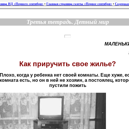
аница ИД «Первого сентября»
•
Главная страница газеты «Первое сентября»
•
Содержан
Третья тетрадь. Детный мир
МАЛЕНЬКИ
Как приручить свое жилье?
Плохо, когда у ребенка нет своей комнаты. Еще хуже, е
комната есть, но он в ней не хозяин, а постоялец, котор
пустили пожить