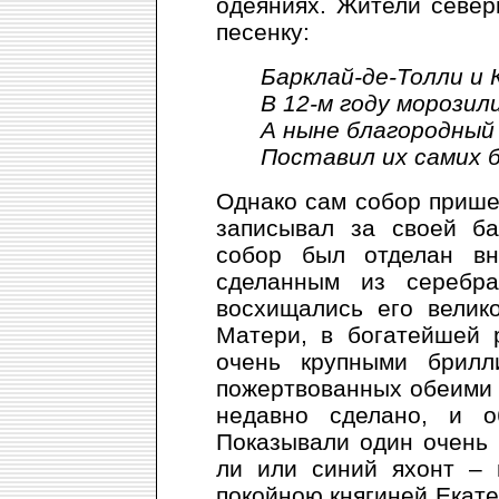
одеяниях. Жители север
песенку:
Барклай-де-Толли и 
В 12-м году морозил
А ныне благородный
Поставил их самих б
Однако сам собор прише
записывал за своей ба
собор был отделан вн
сделанным из серебра
восхищались его велик
Матери, в богатейшей 
очень крупными брилл
пожертвованных обеими 
недавно сделано, и о
Показывали один очень 
ли или синий яхонт – 
покойною княгиней Екат