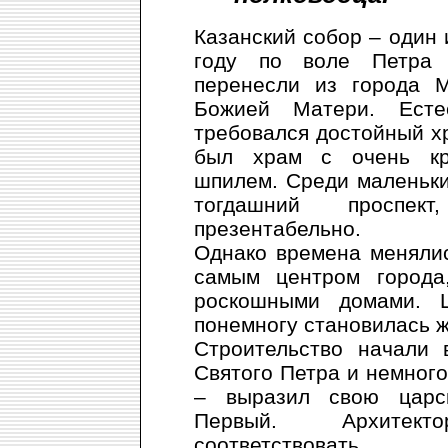
Казанский собор – один 
году по воле Петра 
перенесли из города М
Божией Матери. Есте
требовался достойный хр
был храм с очень кра
шпилем. Среди маленьки
тогдашний проспе
презентабельно.
Однако времена менялис
самым центром города
роскошными домами. Це
понемногу становилась ж
Строительство начали 
Святого Петра и немног
– выразил свою царс
Первый. Архитект
соответствовать.