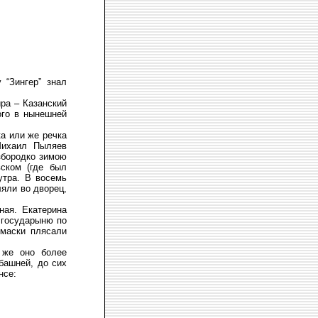
 “Зингер” знал
ра – Казанский
ого в нынешней
а или же речка
 Михаил Пыляев
збородко зимою
ском (где был
утра. В восемь
ляли во дворец,
ная. Екатерина
а государыню по
 маски плясали
 же оно более
башней, до сих
нсе: