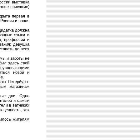
оссии выставка
также приезжие)
крыта первая в
 России и новая
дидатка должна
ранные языки и
и, профессии и
вания: девушка
ставать до всех
мы и заботы не
был здесь свой
еуспевающими
аться новой и
е.
кт-Петербурге
ным магазинам
ные дни. Одна
ателей и самый
тели в ватниках
к ценность, как
билось жителям