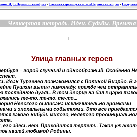
аница ИД «Первого сентября»
•
Главная страница газеты «Первое сентября»
•
Содержан
Четвертая тетрадь. Идеи. Судьбы. Времена
Улица главных героев
ербург – город скучный и однообразный. Особенно Н
спект.
сь Иван Тургенев познакомился с Полиной Виардо. В 
ейне Пушкин выпил лимонаду, прежде чем отправить
ю последнюю дуэль. В том дворце на бал к царю так
зжались те-то, те-то, те-то...
ория Невского выписана исключительно громкими
нами и эпохальными событиями. Это все приедается
ется какого-нибудь милого, нелепого провинциально
ета.
, его здесь нет. Приходится терпеть. Таков уж этот
лок нашей любимой Родины.