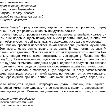
ами сонными воспет,
баром вывеску тревожил;
д свистками Германдады,
з туман, толпу, бензин
башней рвался шар крылатый
 “Зингер” возносил.
этому “шару”, сразу ставшему одним из символов проспекта, фирму
енок – лучшую рекламу было бы придумать сложно.
стороне Невского проспекта стоит один из замечательнейших храмов ми
сем еще недавно здесь находился Музей религии. Видимо, в силу эт
к в любом музее, по сей день можно выслушать рассказ экскурсовода.
же Невский проспект пересекает канал Грибоедова (бывшая Глухая речк
 Это место, естественно, вошло в историю. В частности, историк
своем исследовании: “Рассказывают, что екатерининского министра Бе
сеньям всегда можно было встретить в маскараде у Лиона, на Нев
 клуб), у Казанского моста; здесь он проводил время до пяти часов 
 его будили, окачивали холодною водою, одевали и полусонного отправ
 у дверей императрицы он становился серьезным и дельным министром.
 и сама езживала в маскарады, где садилась в ложу замаскирован
такие маскарады всегда в чужой карете, но полиция тотчас же узнавал
по неразлучной при ней свите. Она очень любила, когда перед ней
алее находится здание Петербургской думы (Невский, 33). Однако
не собраниями, проходившими в ее просторных залах, а своеобразной 
щей здание думы. Именно она упоминается в известном городском рома
лышно шуму городского,
евской башней тишина.
 на штыке у часового