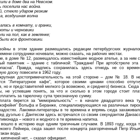
или в доме два на Невском.
ь поселила нас война.
й, стекло ударом резким
а, воздушная волна
алась в комнату, и гранки,
ноты и черновики
ли на пол, как в землянке;
были все фронтовики
.
войны в этом здании размещались редакции петербургских журнало
ремени сотрудники ночевали, можно сказать, на рабочих местах.
е, в доме № 12, размещалось известнейшее модное ателье, а за ним 
ый памятник – здание с табличкой: “Граждане! При артобстреле эта
опасна”. Правда, надпись сохранилась здесь отнюдь не со време
ую доску повесили в 1962 году.
крупная достопримечательность на этой стороне – дом № 18. В н
ется “Литературное кафе”, которое своими ценами способно отпуг
, но и представителей мелкого (а возможно, и среднего) бизнеса. Сюда
ы, не успевшие понять, за что и сколько в этом городе стоит пла
уплатить за тарелочку супа трехзначную сумму.
плата берется за “мемориальность” – в начале двадцатого века т
 кофейня” Вольфа и Беранже, специализирующаяся на различных пиро
ладостях. Лакомки-литераторы в те времена и впрямь сюда захаживали
ед дуэлью с Дантесом здесь встречался со своим секундантом Данзас
лимонада – нового и модного в те времена напитка.
 вошло в историю еще одним трагичным случаем. В 1893 году, когда 
екоего Лейнера, сюда зашел после концерта разгоряченный Петр Ильи
такан воды.
 кипяченой нет, – сказал официант.