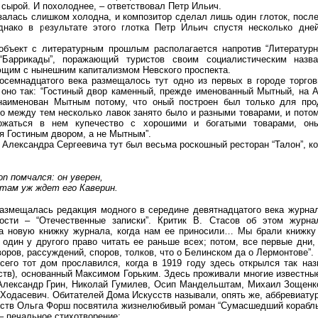
 сырой. И похолоднее, – ответствовал Петр Ильич.
залась слишком холодна, и композитор сделал лишь один глоток, после
нако в результате этого глотка Петр Ильич спустя несколько дне
бъект с литературным прошлым располагается напротив “Литературн
 “Баррикады”, поражающий туристов своим социалистическим назва
щим с нынешним капитализмом Невского проспекта.
осемнадцатого века размещалось тут одно из первых в городе торго
оно так: “Гостиный двор каменный, прежде именованный Мытный, на 
наименован Мытным потому, что оный построен был только для про
но между тем несколько лавок занято было и разными товарами, и пото
ожаться в нем купечество с хорошими и богатыми товарами, он
я Гостиным двором, а не Мытным”.
 Александра Сергеевича тут был весьма роскошный ресторан “Талон”, к
on помчался: он уверен,
там уж ждет его Каверин.
азмещалась редакция модного в середине девятнадцатого века журна
ности – “Отечественные записки”. Критик В. Стасов об этом журн
а новую книжку журнала, когда нам ее приносили… Мы брали книжку 
 один у другого право читать ее раньше всех; потом, все первые дни,
оров, рассуждений, споров, толков, что о Белинском да о Лермонтове”.
сего тот дом прославился, когда в 1919 году здесь открылся так н
ств), основанный Максимом Горьким. Здесь проживали многие известные
Александр Грин, Николай Гумилев, Осип Мандельштам, Михаил Зощенк
Ходасевич. Обитателей Дома Искусств называли, опять же, аббревиатуро
ств Ольга Форш посвятила жизнелюбивый роман “Сумасшедший корабль
– печальное стихотворение: