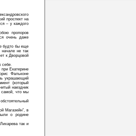
лександровского
кий проспект на
ся – у каждого
обою пропоров
тся очень даже
ле будто бы еще
 начале не так
ет к Дворцовой
 себе.
 при Екатерине
Морис Фальконе
ень украшающий
мент (который
нитый наездник
 самой, что мы
обстоятельный
ой Магазейн”, в
были о родине
Лихарева так и