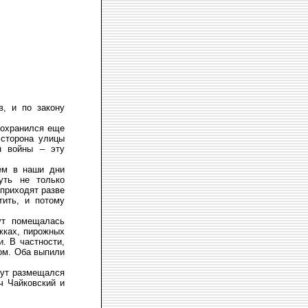
в, и по закону
сохранился еще
 сторона улицы
н войны – эту
ем в наши дни
нуть не только
 приходят разве
тить, и потому
ут помещалась
жках, пирожных
. В частности,
ом. Оба выпили
тут размещался
ч Чайковский и