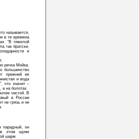
то называется,
ое в те времена
ах: “В тяжелой
ла так братски,
олидарности и
т.
но речка Мойка.
ко большинство
от прежней ее
тинистая и вода
, что значит –
, а на болотах.
более чистой. В
ервый в России
т не грязь и не
а.
н парадный, он
 в этом шуме
вой шарм.