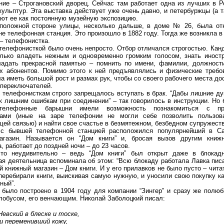
ние – Строгановский дворец. Сейчас там работает одна из лучших в Р
кульптур. Эта выставка действует уже очень давно, и петербуржцы (а 
ют ее как постоянную музейную экспозицию.
положной стороне улицы, несколько дальше, в доме № 26, была от
е телефонная станция. Это произошло в 1882 году. Тогда же возникла в
– телефонистка.
телефонисткой было очень непросто. Отбор отличался строгостью. Кан
лько владеть нежным и одновременно громким голосом, знать иност
адать прекрасной памятью – помнить по имени, фамилии, должност
х абонентов. Помимо этого к ней предъявлялись и физические требо
а иметь большой рост и размах рук, чтобы со своего рабочего места до
 переключателей.
, телефонисткам строго запрещалось вступать в брак. “Дабы лишние ду
к лишним ошибкам при соединении” – так говорилось в инструкции. Но 
елефонные барышни имели возможность познакомиться с пр
цами (иные на заре телефонии не могли себе позволить пользов
щей связью) и найти свое счастье в безмятежном, безбедном супружеств
с бывшей телефонной станцией расположился популярнейший в Сан
агазин. Называется он “Дом книги” и, бросая вызов другим книж
, работает до поздней ночи – до 23 часов.
это неудивительно – ведь “Дом книги” был открыт даже в блокад
ая деятельница вспоминала об этом: “Всю блокаду работала Лавка пис
 книжный магазин – Дом книги. И у его прилавков не было пусто – чита
перебирали книги, выискивая самую нужную, и уносили свою покупку ка
ный”.
 было построено в 1904 году для компании “Зингер” и сразу же полю
лобусом, его венчающим. Николай Заболоцкий писал:
Невский в блеске и тоске,
чи переменивший кожу,