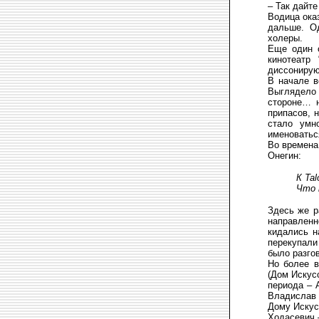
– Так дайте
Водица ока
дальше. Од
холеры.
Еще один о
кинотеатр
диссонирую
В начале в
Выглядело 
стороне… 
припасов, 
стало умн
именоватьс
Во времена
Онегин:
К Tal
Что 
Здесь же р
направлен
кидались н
перекупали
было разгов
Но более в
(Дом Искус
периода – 
Владислав 
Дому Искус
Ходасевич 