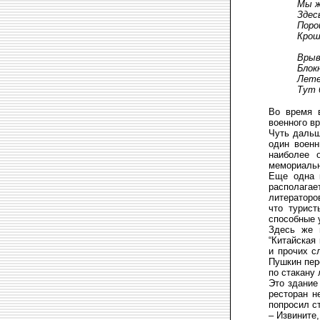
Мы ж
Здес
Поро
Крош
Врыв
Блок
Лете
Тут 
Во время 
военного в
Чуть дальш
один военн
наиболее 
мемориальн
Еще одна 
располага
литераторов
что турист
способные 
Здесь же 
“Китайская
и прочих с
Пушкин пер
по стакану 
Это здание
ресторан н
попросил с
– Извините,