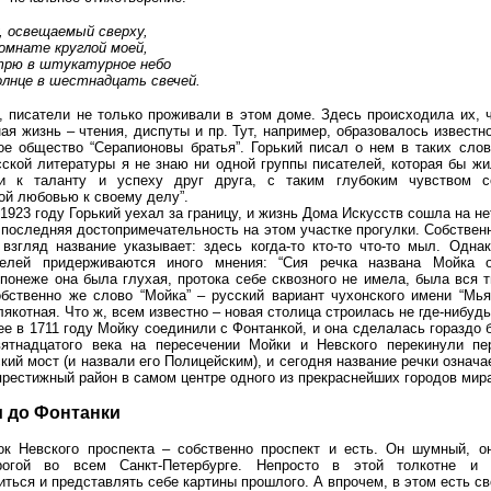
, освещаемый сверху,
комнате круглой моей,
рю в штукатурное небо
олнце в шестнадцать свечей.
, писатели не только проживали в этом доме. Здесь происходила их, ч
ая жизнь – чтения, диспуты и пр. Тут, например, образовалось известн
ое общество “Серапионовы братья”. Горький писал о нем в таких слов
сской литературы я не знаю ни одной группы писателей, которая бы жи
ти к таланту и успеху друг друга, с таким глубоким чувством с
ой любовью к своему делу”.
1923 году Горький уехал за границу, и жизнь Дома Искусств сошла на не
, последняя достопримечательность на этом участке прогулки. Собствен
взгляд название указывает: здесь когда-то кто-то что-то мыл. Одна
телей придерживаются иного мнения: “Сия речка названа Мойка 
 понеже она была глухая, протока себе сквозного не имела, была вся 
обственно же слово “Мойка” – русский вариант чухонского имени “Мья”
лякотная. Что ж, всем известно – новая столица строилась не где-нибудь
ее в 1711 году Мойку соединили с Фонтанкой, и она сделалась гораздо 
вятнадцатого века на пересечении Мойки и Невского перекинули п
ий мост (и назвали его Полицейским), и сегодня название речки означае
 престижный район в самом центре одного из прекраснейших городов мир
и до Фонтанки
ок Невского проспекта – собственно проспект и есть. Он шумный, о
огой во всем Санкт-Петербурге. Непросто в этой толкотне и
иться и представлять себе картины прошлого. А впрочем, в этом есть с