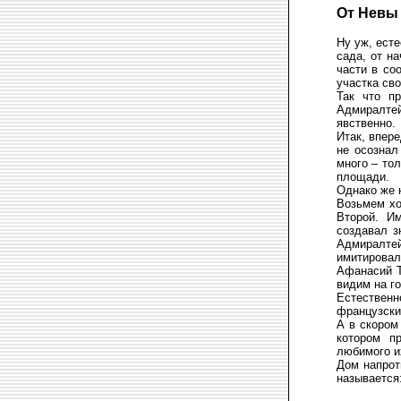
От Невы
Ну уж, есте
сада, от н
части в со
участка сво
Так что п
Адмиралте
явственно.
Итак, впер
не осознал
много – то
площади.
Однако же н
Возьмем хо
Второй. И
создавал з
Адмиралте
имитировал
Афанасий Т
видим на г
Естествен
французски
А в скором
котором п
любимого и
Дом напрот
называется: