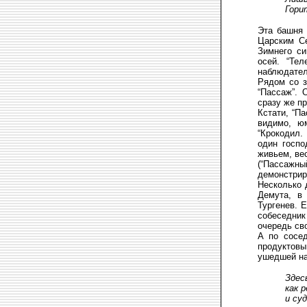
Гори
Эта башня 
Царским Се
Зимнего с
осей. “Те
наблюдател
Рядом со з
“Пассаж”. 
сразу же п
Кстати, “П
видимо, ю
“Крокодил.
один госпо
живьем, вес
(“Пассажны
демонстрир
Несколько 
Демута, в
Тургенев. 
собеседник
очередь св
А по сосе
продуктовы
ушедшей на
Здес
как 
и су