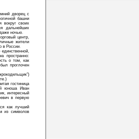
имний дворец с
логичной башни
я вокруг своих
ля дальнейших
 даже ночью.
орговый центр,
оличные жители
о в России.
е единственной,
ма пространно:
сть о том, как
 был проглочен
“крокодильщик”)
те.)
итая гостиница
ий юноша Иван
ик, интересный
еевич в первую
лся как лучший
им из символов