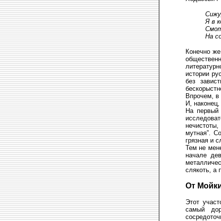
Сижу
Я в 
Смот
На с
Конечно же
общественн
литературн
истории ру
без завис
бескорыстн
Впрочем, в 
И, наконец
На первый 
исследова
нечистоты,
мутная”. С
грязная и с
Тем не мен
начале де
металлическ
слякоть, а
От Мойк
Этот участ
самый дор
сосредоточ