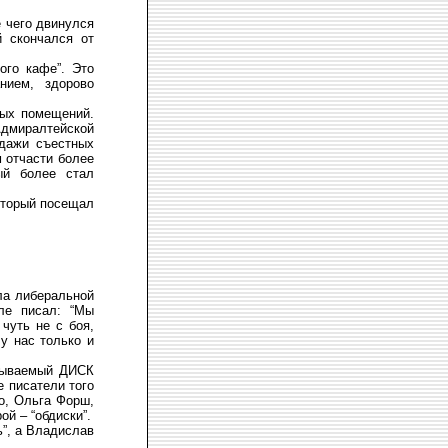
 чего двинулся
й скончался от
ого кафе”. Это
нием, здорово
вых помещений.
Адмиралтейской
дажи съестных
м отчасти более
ый более стал
оторый посещал
ла либеральной
але писал: “Мы
чуть не с боя,
 у нас только и
азываемый ДИСК
 писатели того
о, Ольга Форш,
й – “обдиски”.
”, а Владислав