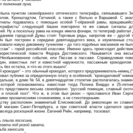
т полночная луна.
была пунктом своеобразного оптического телеграфа, связывавшего З
лом, Кронштадтом, Гатчиной, а также с Вильно и Варшавой. С ана
игналы подавались с помощью особой Т-образной рамы, вращавшейс
леграфисты” следующей башни повторяли те же самые сигналы д
ей. Ну а поскольку рама на концах имела фонари, то телеграф работал
данием городской Думы стоят Торговые ряды, напротив же – другой т
Он был построен в середине девятнадцатого века, и изумленные ст
розвали новую диковинку туннелем – до того подобных магазинов не был
ассаж” – герой российской классики. Именно здесь происходит действи
мористической повести Федора Достоевского. Называется она весь
 Необыкновенное событие, или Пассаж в пассаже. Справедливая пове
дин, известных лет и известной наружности, пассажным крокодилом
ь без остатка, и что из этого вышло”.
й крокодил” – это обычный крокодил, которого предприниматель-немец (
овал публике за определенную плату в особенной, “крокодиловой” комна
дальше, в доме № 54, в девятнадцатом столетии располагалась знамен
 которой познакомились известная тогда Полина Виардо и 25-летн
Его представили весьма своеобразно: “русский помещик, славный охотн
 и плохой поэт”. Что ж, в этом был резон – прославился Иван Серг
оими прозаическими сочинениями, а не стихотворными.
дству расположен знаменитый Елисеевский. До революции он слави
й магазин Санкт-Петербурга, а при советской власти сделался одн
всегда роскошной жизни. Евгений Рейн, например, тосковал:
ь плыла лососина,
регата под розой заката,
дьба заносила