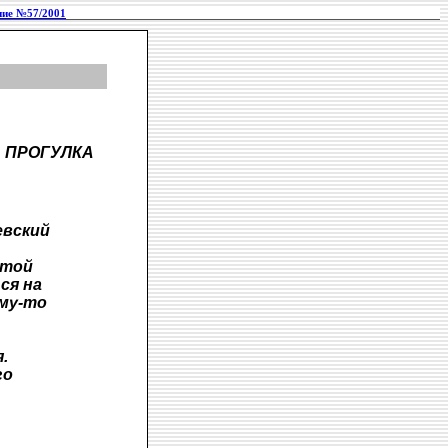
ие №57/2001
ПРОГУЛКА
евский
этой
ся на
ому-то
.
го