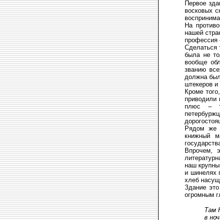
Первое зда
восковых с
воспринима
На противо
нашей стран
профессия 
Сделаться 
была не то
вообще обл
званию все
должна был
штекеров и
Кроме того
приводили 
плюс – т
петербурж
дорогостоя
Рядом же 
книжный м
государства
Впрочем, 
литературн
наш крупный
и шинелях 
хлеб насущ
Здание это
огромным г
Там 
в но