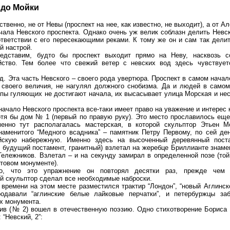
 до Мойки
ственно, не от Невы (проспект на нее, как известно, не выходит), а от А
ачала Невского проспекта. Однако очень уж велик соблазн делить Невс
ответствии с его пересекающими реками. К тому же он и сам так делит
й настрой.
редставим, будто бы проспект выходит прямо на Неву, насквозь с
йство. Тем более что свежий ветер с невских вод здесь чувствуе
ед. Эта часть Невского – своего рода увертюра. Проспект в самом нача
 своего величия, не нагулял должного снобизма. Да и людей в самом
лпы гуляющих не достигают начала, их высасывает улица Морская и нес
ачало Невского проспекта все-таки имеет право на уважение и интерес к
тя бы дом № 1 (первый по правую руку). Это место прославилось еще
менно тут располагалась мастерская, в которой скульптор Этьен 
наменитого “Медного всадника” – памятник Петру Первому, по сей д
йскую набережную. Именно здесь на высоченный деревянный поста
 будущий постамент, гранитный) взлетал на жеребце Бриллианте знаме
ележников. Взлетал – и на секунду замирал в определенной позе (той
отовом монументе).
но, что это упражнение он повторял десятки раз, прежде чем 
й скульптор сделал все необходимые наброски.
 времени на этом месте разместился трактир “Лондон”, “новый Аглинск
родавали “аглинские белые лайковые перчатки”, и петербуржцы за
х монумента.
ив (№ 2) вошел в отечественную поэзию. Одно стихотворение Бориса 
 “Невский, 2”: