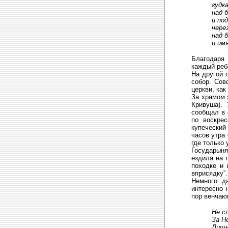
гудк
над 
и по
чере
над 
и имя
Благодаря 
каждый реб
На другой 
собор. Сов
церкви, ка
За храмом 
Кривуша).
сообщал в 
по воскре
купеческий
часов утра
где только
Государыня
ездила на 
походке и 
вприсядку”.
Немного д
интересно 
пор венчаю
Не с
За Н
Лишь