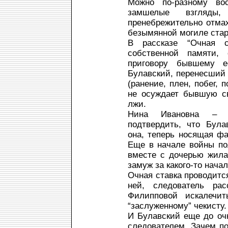
Можно по-разному вос
замшелые взгляды
пренебрежительно отмах
безымянной могиле стар
В рассказе “Очная 
собственной памяти,
приговору бывшему 
Булавский, перенесший 
(ранение, плен, побег,
не осуждает бывшую св
лжи.
Нина Ивановна – е
подтвердить, что Була
она, теперь носящая фа
Еще в начале войны по
вместе с дочерью жила
замуж за какого-то начал
Очная ставка проводится
ней, следователь рас
Филипповой искалечи
“заслуженному” чекисту.
И Булавский еще до очн
следователем. Зачем по