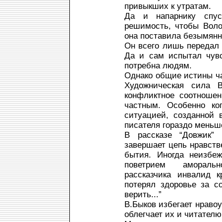
привыкших к утратам.
Да и напарнику спус
решимость, чтобы Воло
она поставила безымянн
Он всего лишь передал 
Да и сам испытал чувс
потребна людям.
Однако общие истины ча
Художническая сила 
конфликтное соотношен
частным. Особенно ко
ситуацией, созданной 
писателя гораздо меньше
В рассказе “Довжик”
завершает цепь нравств
бытия. Иногда неизбе
поветрием амораль
рассказчика инвалид к
потерял здоровье за со
верить...”
В.Быков избегает нравоу
облегчает их и читателю