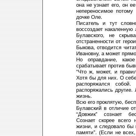
она не узнает его, он е
непереносимое потому
дочке Оле.
Писатель и тут словн
воссоздает накаленную 
Булавского, не скрыв
отстраненности от герои
Быкова, отводится чита
Ивановну, а может прямо
Но оправдание, какое
срабатывает против быв
“Что ж, может, и прави
Хотя бы для них. О себе
распоряжался собой
распоряжались другие. 
жизнь.
Всю его проклятую, бес
Булавский в отличие от
“Довжик” сознает бес
Сознает скорее всего 
жизни, и следовало бы 
памяти”. (Если не всех,