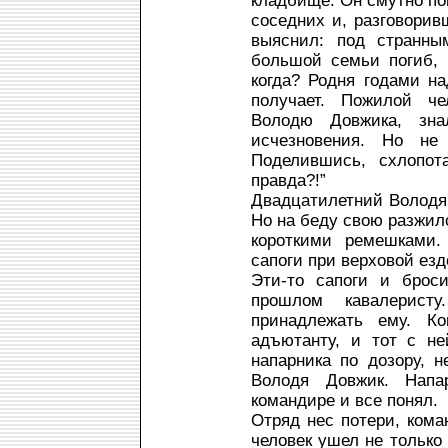
кладбище. Он смутно п
соседних и, разговори
выяснил: под странны
большой семьи погиб, п
когда? Родня годами на
получает. Пожилой че
Володю Довжика, зна
исчезновения. Но не
Поделившись, схлопот
правда?!”
Двадцатилетний Володя
Но на беду свою разжил
короткими ремешками.
сапоги при верховой езд
Эти-то сапоги и брос
прошлом кавалерис
принадлежать ему. К
адъютанту, и тот с не
напарника по дозору, н
Володя Довжик. Напа
командире и все понял.
Отряд нес потери, коман
человек ушел не только